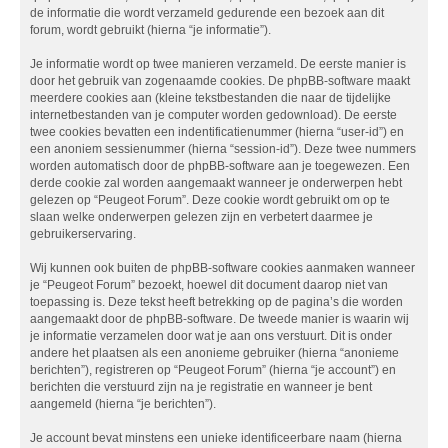
de informatie die wordt verzameld gedurende een bezoek aan dit
forum, wordt gebruikt (hierna “je informatie”).
Je informatie wordt op twee manieren verzameld. De eerste manier is
door het gebruik van zogenaamde cookies. De phpBB-software maakt
meerdere cookies aan (kleine tekstbestanden die naar de tijdelijke
internetbestanden van je computer worden gedownload). De eerste
twee cookies bevatten een indentificatienummer (hierna “user-id”) en
een anoniem sessienummer (hierna “session-id”). Deze twee nummers
worden automatisch door de phpBB-software aan je toegewezen. Een
derde cookie zal worden aangemaakt wanneer je onderwerpen hebt
gelezen op “Peugeot Forum”. Deze cookie wordt gebruikt om op te
slaan welke onderwerpen gelezen zijn en verbetert daarmee je
gebruikerservaring.
Wij kunnen ook buiten de phpBB-software cookies aanmaken wanneer
je “Peugeot Forum” bezoekt, hoewel dit document daarop niet van
toepassing is. Deze tekst heeft betrekking op de pagina’s die worden
aangemaakt door de phpBB-software. De tweede manier is waarin wij
je informatie verzamelen door wat je aan ons verstuurt. Dit is onder
andere het plaatsen als een anonieme gebruiker (hierna “anonieme
berichten”), registreren op “Peugeot Forum” (hierna “je account”) en
berichten die verstuurd zijn na je registratie en wanneer je bent
aangemeld (hierna “je berichten”).
Je account bevat minstens een unieke identificeerbare naam (hierna