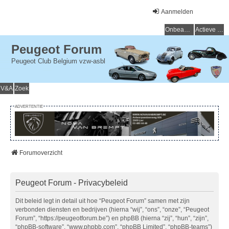
Aanmelden
Onbeantwoorde onderwerpen
Actieve onderwerpen
Peugeot Forum
Peugeot Club Belgium vzw-asbl
V&A
Zoek
ADVERTENTIE
Forumoverzicht
Peugeot Forum - Privacybeleid
Dit beleid legt in detail uit hoe “Peugeot Forum” samen met zijn
verbonden diensten en bedrijven (hierna “wij”, “ons”, “onze”, “Peugeot
Forum”, “https://peugeotforum.be”) en phpBB (hierna “zij”, “hun”, “zijn”,
“phpBB-software”, “www.phpbb.com”, “phpBB Limited”, “phpBB-teams”)