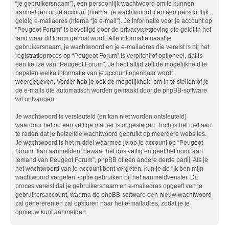
“je gebruikersnaam”), een persoonlijk wachtwoord om te kunnen
aanmelden op je account (hierna “je wachtwoord”) en een persoonlijk,
geldig e-mailadres (hierna “je e-mail”). Je informatie voor je account op
“Peugeot Forum” is beveiligd door de privacywetgeving die geldt in het
land waar dit forum gehost wordt. Alle informatie naast je
gebruikersnaam, je wachtwoord en je e-mailadres die vereist is bij het
registratieproces op “Peugeot Forum” is verplicht of optioneel, dat is
een keuze van “Peugeot Forum”. Je hebt altijd zelf de mogelijkheid te
bepalen welke informatie van je account openbaar wordt
weergegeven. Verder heb je ook de mogelijkheid om in te stellen of je
de e-mails die automatisch worden gemaakt door de phpBB-software
wil ontvangen.
Je wachtwoord is versleuteld (en kan niet worden ontsleuteld)
waardoor het op een veilige manier is opgeslagen. Toch is het niet aan
te raden dat je hetzelfde wachtwoord gebruikt op meerdere websites.
Je wachtwoord is het middel waarmee je op je account op “Peugeot
Forum” kan aanmelden, bewaar het dus veilig en geef het nooit aan
iemand van Peugeot Forum”, phpBB of een andere derde partij. Als je
het wachtwoord van je account bent vergeten, kun je de “Ik ben mijn
wachtwoord vergeten”-optie gebruiken bij het aanmeldvenster. Dit
proces vereist dat je gebruikersnaam en e-mailadres opgeeft van je
gebruikersaccount, waarna de phpBB-software een nieuw wachtwoord
zal genereren en zal opsturen naar het e-mailadres, zodat je je
opnieuw kunt aanmelden.