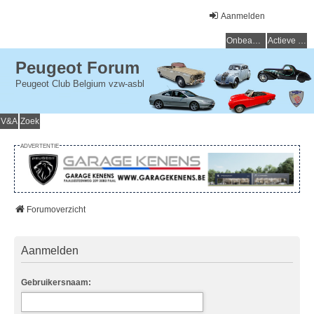
Aanmelden
Onbeantwoorde onderwerpen
Actieve onderwerpen
Peugeot Forum
Peugeot Club Belgium vzw-asbl
V&A
Zoek
ADVERTENTIE
Forumoverzicht
Aanmelden
Gebruikersnaam: