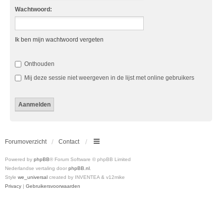
Wachtwoord:
Ik ben mijn wachtwoord vergeten
Onthouden
Mij deze sessie niet weergeven in de lijst met online gebruikers
Forumoverzicht
Contact
Powered by
phpBB
® Forum Software © phpBB Limited
Nederlandse vertaling door
phpBB.nl
.
Style
we_universal
created by INVENTEA & v12mike
Privacy
|
Gebruikersvoorwaarden