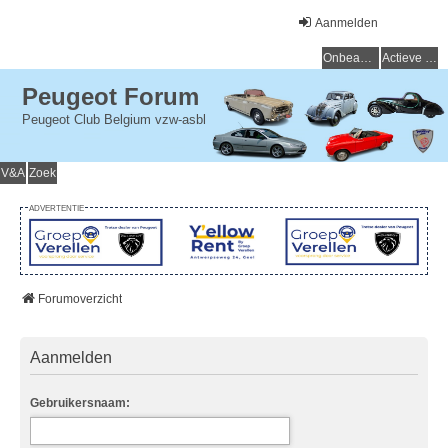
Aanmelden
Onbeantwoorde onderwerpen
Actieve onderwerpen
Peugeot Forum
Peugeot Club Belgium vzw-asbl
V&A
Zoek
ADVERTENTIE
Forumoverzicht
Aanmelden
Gebruikersnaam: