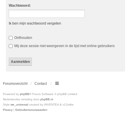
Wachtwoord:
Ik ben mijn wachtwoord vergeten
Onthouden
Mij deze sessie niet weergeven in de lijst met online gebruikers
Forumoverzicht
Contact
Powered by
phpBB
® Forum Software © phpBB Limited
Nederlandse vertaling door
phpBB.nl
.
Style
we_universal
created by INVENTEA & v12mike
Privacy
|
Gebruikersvoorwaarden