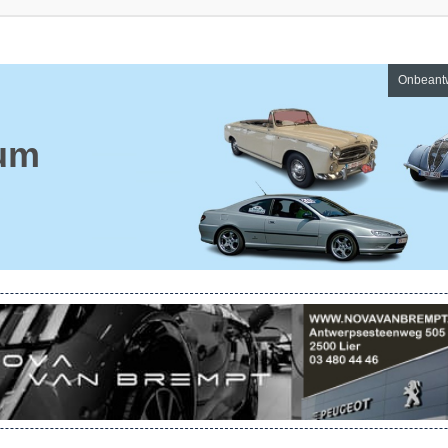
Onbeant
um