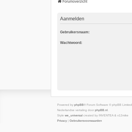
Forumoverzicht
Aanmelden
Gebruikersnaam:
Wachtwoord:
Powered by
phpBB
® Forum Software © phpBB Limited
Nederlandse vertaling door
phpBB.nl
.
Style
we_universal
created by INVENTEA & v12mike
Privacy
|
Gebruikersvoorwaarden