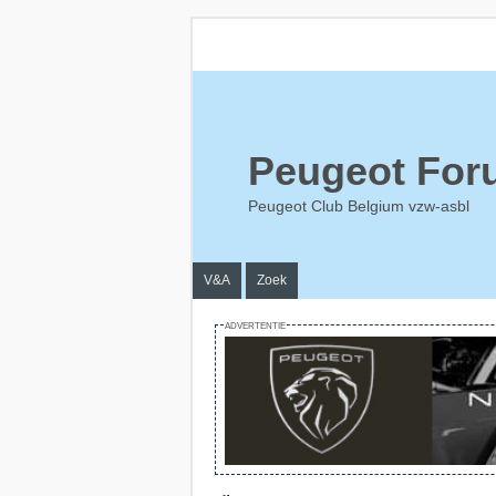
Peugeot For
Peugeot Club Belgium vzw-asbl
V&A
Zoek
ADVERTENTIE