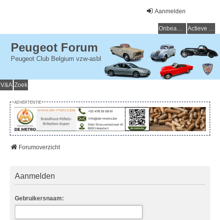
Aanmelden
Onbeantwoorde onderwerpen
Actieve onderwerpen
Peugeot Forum
Peugeot Club Belgium vzw-asbl
V&A
Zoek
ADVERTENTIE
Forumoverzicht
Aanmelden
Gebruikersnaam: