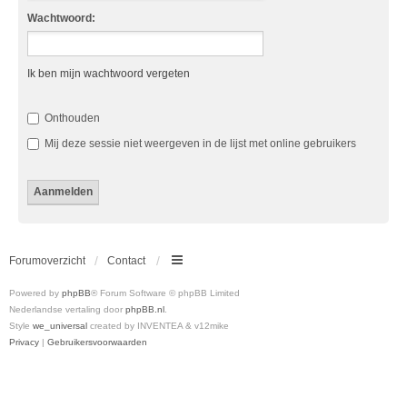
Wachtwoord:
Ik ben mijn wachtwoord vergeten
Onthouden
Mij deze sessie niet weergeven in de lijst met online gebruikers
Forumoverzicht
Contact
Powered by
phpBB
® Forum Software © phpBB Limited
Nederlandse vertaling door
phpBB.nl
.
Style
we_universal
created by INVENTEA & v12mike
Privacy
|
Gebruikersvoorwaarden