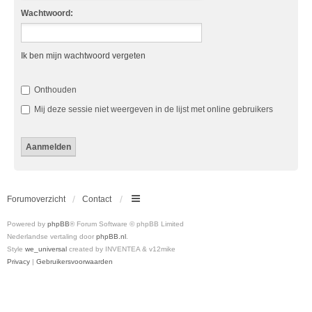
Wachtwoord:
Ik ben mijn wachtwoord vergeten
Onthouden
Mij deze sessie niet weergeven in de lijst met online gebruikers
Forumoverzicht
Contact
Powered by
phpBB
® Forum Software © phpBB Limited
Nederlandse vertaling door
phpBB.nl
.
Style
we_universal
created by INVENTEA & v12mike
Privacy
|
Gebruikersvoorwaarden