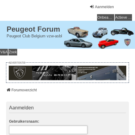
Aanmelden
Onbeantwoorde onderwerpen
Actieve onderwerpen
Peugeot Forum
Peugeot Club Belgium vzw-asbl
V&A
Zoek
ADVERTENTIE
Forumoverzicht
Aanmelden
Gebruikersnaam: