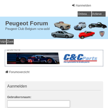
Aanmelden
Onbeantwoorde onderwerpen
Actieve onderwerpen
Peugeot Forum
Peugeot Club Belgium vzw-asbl
V&A
Zoek
ADVERTENTIE
Forumoverzicht
Aanmelden
Gebruikersnaam: