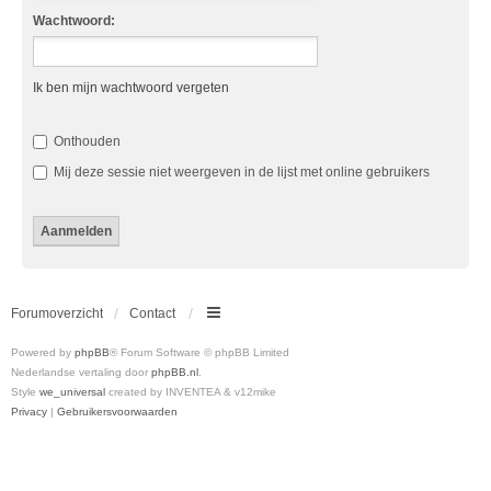
Wachtwoord:
Ik ben mijn wachtwoord vergeten
Onthouden
Mij deze sessie niet weergeven in de lijst met online gebruikers
Forumoverzicht
Contact
Powered by
phpBB
® Forum Software © phpBB Limited
Nederlandse vertaling door
phpBB.nl
.
Style
we_universal
created by INVENTEA & v12mike
Privacy
|
Gebruikersvoorwaarden