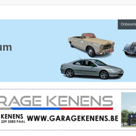
Onbeant
um