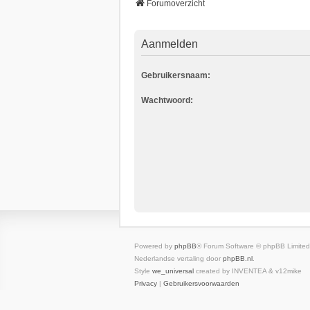
Forumoverzicht
Aanmelden
Gebruikersnaam:
Wachtwoord:
Powered by
phpBB
® Forum Software © phpBB Limited
Nederlandse vertaling door
phpBB.nl
.
Style
we_universal
created by INVENTEA & v12mike
Privacy
|
Gebruikersvoorwaarden