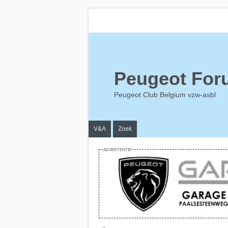
Peugeot For
Peugeot Club Belgium vzw-asbl
V&A
Zoek
ADVERTENTIE