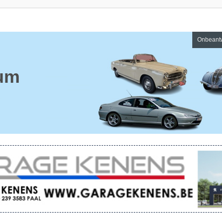
Onbeant
um