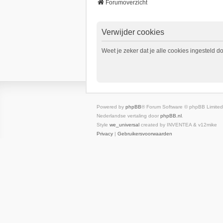
Forumoverzicht
Verwijder cookies
Weet je zeker dat je alle cookies ingesteld d
Powered by
phpBB
® Forum Software © phpBB Limited
Nederlandse vertaling door
phpBB.nl
.
Style
we_universal
created by INVENTEA & v12mike
Privacy
|
Gebruikersvoorwaarden