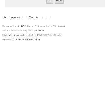
Forumoverzicht
Contact
Powered by
phpBB
® Forum Software © phpBB Limited
Nederlandse vertaling door
phpBB.nl
.
Style
we_universal
created by INVENTEA & v12mike
Privacy
|
Gebruikersvoorwaarden