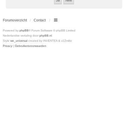
Forumoverzicht
Contact
Powered by
phpBB
® Forum Software © phpBB Limited
Nederlandse vertaling door
phpBB.nl
.
Style
we_universal
created by INVENTEA & v12mike
Privacy
|
Gebruikersvoorwaarden