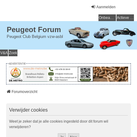
Aanmelden
Onbeantwoorde onderwerpen
Actieve onderwerpen
Peugeot Forum
Peugeot Club Belgium vzw-asbl
V&A
Zoek
ADVERTENTIE
Forumoverzicht
Verwijder cookies
Weet je zeker dat je alle cookies ingesteld door dit forum wil
verwijderen?