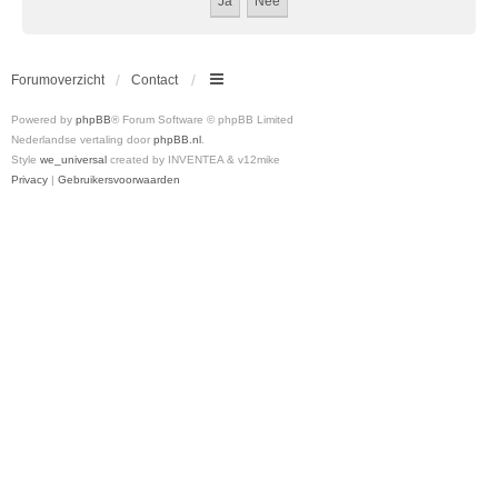
Forumoverzicht
Contact
Powered by
phpBB
® Forum Software © phpBB Limited
Nederlandse vertaling door
phpBB.nl
.
Style
we_universal
created by INVENTEA & v12mike
Privacy
|
Gebruikersvoorwaarden