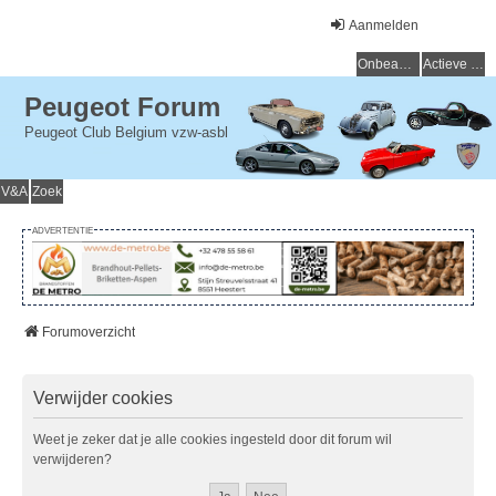
Aanmelden
Onbeantwoorde onderwerpen
Actieve onderwerpen
Peugeot Forum
Peugeot Club Belgium vzw-asbl
V&A
Zoek
ADVERTENTIE
Forumoverzicht
Verwijder cookies
Weet je zeker dat je alle cookies ingesteld door dit forum wil
verwijderen?