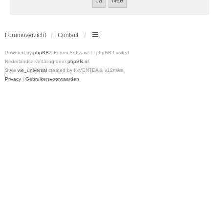
Forumoverzicht
Contact
Powered by
phpBB
® Forum Software © phpBB Limited
Nederlandse vertaling door
phpBB.nl
.
Style
we_universal
created by INVENTEA & v12mike
Privacy
|
Gebruikersvoorwaarden