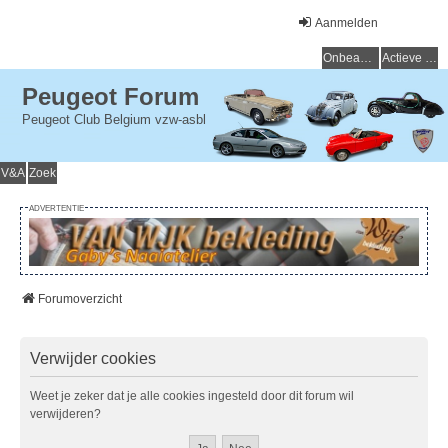
Aanmelden
Onbeantwoorde onderwerpen
Actieve onderwerpen
Peugeot Forum
Peugeot Club Belgium vzw-asbl
V&A
Zoek
ADVERTENTIE
Forumoverzicht
Verwijder cookies
Weet je zeker dat je alle cookies ingesteld door dit forum wil
verwijderen?