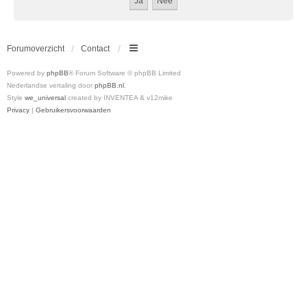
Forumoverzicht
Contact
Powered by
phpBB
® Forum Software © phpBB Limited
Nederlandse vertaling door
phpBB.nl
.
Style
we_universal
created by INVENTEA & v12mike
Privacy
|
Gebruikersvoorwaarden