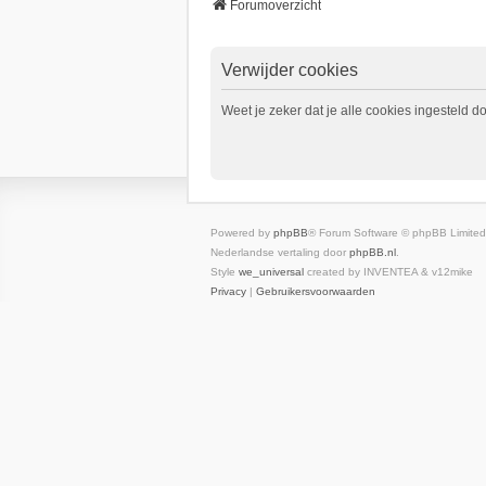
Forumoverzicht
Verwijder cookies
Weet je zeker dat je alle cookies ingesteld d
Powered by
phpBB
® Forum Software © phpBB Limited
Nederlandse vertaling door
phpBB.nl
.
Style
we_universal
created by INVENTEA & v12mike
Privacy
|
Gebruikersvoorwaarden