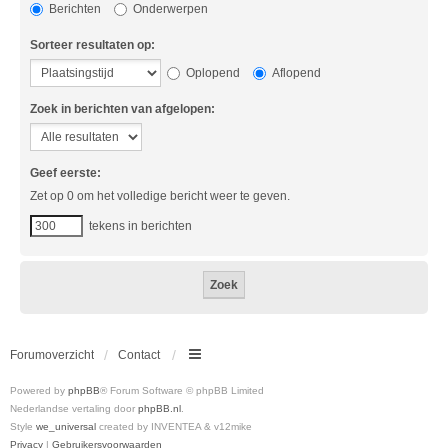
Berichten
Onderwerpen
Sorteer resultaten op:
Oplopend
Aflopend
Zoek in berichten van afgelopen:
Geef eerste:
Zet op 0 om het volledige bericht weer te geven.
tekens in berichten
Forumoverzicht
Contact
Powered by
phpBB
® Forum Software © phpBB Limited
Nederlandse vertaling door
phpBB.nl
.
Style
we_universal
created by INVENTEA & v12mike
Privacy
|
Gebruikersvoorwaarden