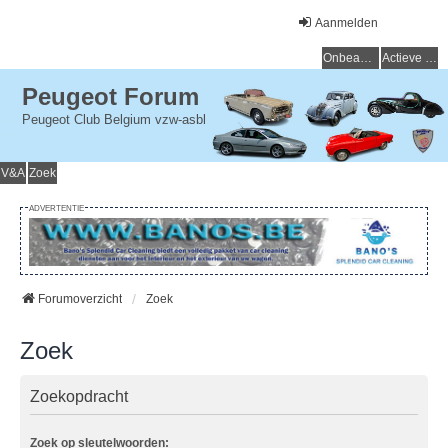
Aanmelden
Onbeantwoorde onderwerpen
Actieve onderwerpen
Peugeot Forum
Peugeot Club Belgium vzw-asbl
V&A
Zoek
ADVERTENTIE
Forumoverzicht
Zoek
Zoek
Zoekopdracht
Zoek op sleutelwoorden: