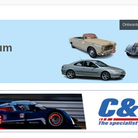
Onbeant
um