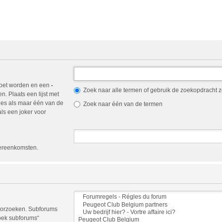
oet worden en een
-
Zoek naar alle termen of gebruik de zoekopdracht zo
. Plaats een lijst met
es als maar één van de
Zoek naar één van de termen
ls een joker voor
vereenkomsten.
doorzoeken. Subforums
oek subforums“