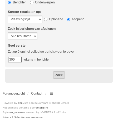
Berichten
Onderwerpen
Sorteer resultaten op:
Oplopend
Aflopend
Zoek in berichten van afgelopen:
Geef eerste:
Zet op 0 om het volledige bericht weer te geven.
tekens in berichten
Forumoverzicht
Contact
Powered by
phpBB
® Forum Software © phpBB Limited
Nederlandse vertaling door
phpBB.nl
.
Style
we_universal
created by INVENTEA & v12mike
Privacy
|
Gebruikersvoorwaarden