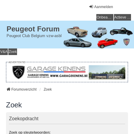
Aanmelden
Onbeantwoorde onderwerpen
Actieve onderwerpen
Peugeot Forum
Peugeot Club Belgium vzw-asbl
V&A
Zoek
ADVERTENTIE
Forumoverzicht
Zoek
Zoek
Zoekopdracht
Zoek op sleutelwoorden: