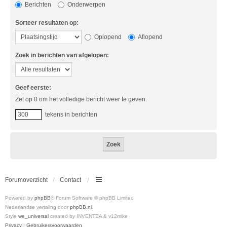
Berichten
Onderwerpen
Sorteer resultaten op:
Oplopend
Aflopend
Zoek in berichten van afgelopen:
Geef eerste:
Zet op 0 om het volledige bericht weer te geven.
tekens in berichten
Forumoverzicht
Contact
Powered by
phpBB
® Forum Software © phpBB Limited
Nederlandse vertaling door
phpBB.nl
.
Style
we_universal
created by INVENTEA & v12mike
Privacy
|
Gebruikersvoorwaarden