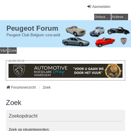
Aanmelden
Onbeantwoorde onderwerpen
Actieve onderwerpen
Peugeot Forum
Peugeot Club Belgium vzw-asbl
V&A
Zoek
ADVERTENTIE
Forumoverzicht
Zoek
Zoek
Zoekopdracht
Zoek op sleutelwoorden: