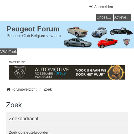
Aanmelden
Onbeantwoorde onderwerpen
Actieve onderwerpen
Peugeot Forum
Peugeot Club Belgium vzw-asbl
V&A
Zoek
ADVERTENTIE
Forumoverzicht
Zoek
Zoek
Zoekopdracht
Zoek op sleutelwoorden: