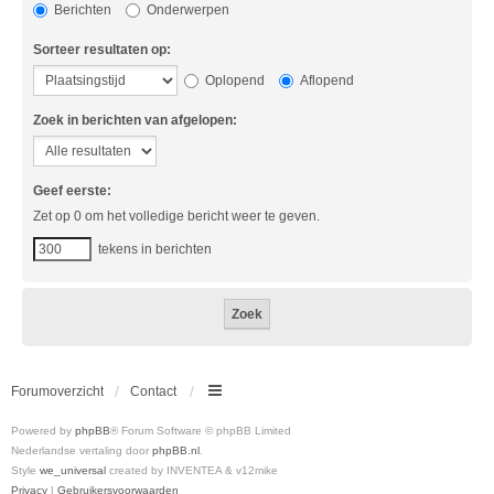
Berichten
Onderwerpen
Sorteer resultaten op:
Oplopend
Aflopend
Zoek in berichten van afgelopen:
Geef eerste:
Zet op 0 om het volledige bericht weer te geven.
tekens in berichten
Forumoverzicht
Contact
Powered by
phpBB
® Forum Software © phpBB Limited
Nederlandse vertaling door
phpBB.nl
.
Style
we_universal
created by INVENTEA & v12mike
Privacy
|
Gebruikersvoorwaarden