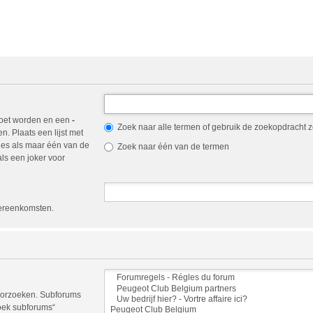
oet worden en een
-
Zoek naar alle termen of gebruik de zoekopdracht zo
. Plaats een lijst met
es als maar één van de
Zoek naar één van de termen
ls een joker voor
vereenkomsten.
doorzoeken. Subforums
oek subforums“