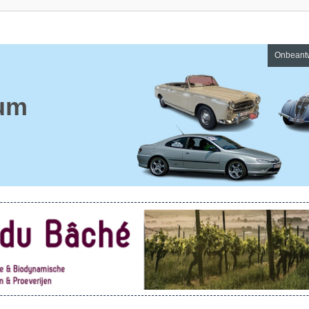
Onbeant
um