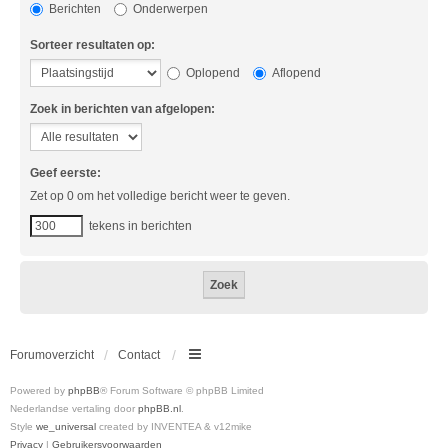
Berichten
Onderwerpen
Sorteer resultaten op:
Oplopend
Aflopend
Zoek in berichten van afgelopen:
Geef eerste:
Zet op 0 om het volledige bericht weer te geven.
tekens in berichten
Forumoverzicht
Contact
Powered by
phpBB
® Forum Software © phpBB Limited
Nederlandse vertaling door
phpBB.nl
.
Style
we_universal
created by INVENTEA & v12mike
Privacy
|
Gebruikersvoorwaarden