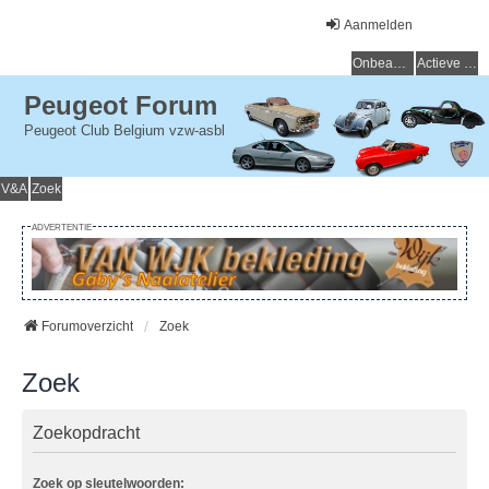
Aanmelden
Onbeantwoorde onderwerpen
Actieve onderwerpen
Peugeot Forum
Peugeot Club Belgium vzw-asbl
V&A
Zoek
ADVERTENTIE
Forumoverzicht
Zoek
Zoek
Zoekopdracht
Zoek op sleutelwoorden: