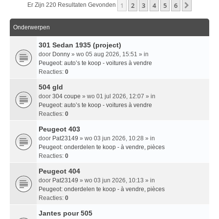
1
2
3
4
5
6
Volgend
Er Zijn 220 Resultaten Gevonden
Onderwerpen
301 Sedan 1935 (project)
door
Donny
» wo 05 aug 2026, 15:51 » in
Peugeot: auto’s te koop - voitures à vendre
Reacties:
0
504 gld
door
304 coupe
» wo 01 jul 2026, 12:07 » in
Peugeot: auto’s te koop - voitures à vendre
Reacties:
0
Peugeot 403
door
Pat23149
» wo 03 jun 2026, 10:28 » in
Peugeot: onderdelen te koop - à vendre, pièces
Reacties:
0
Peugeot 404
door
Pat23149
» wo 03 jun 2026, 10:13 » in
Peugeot: onderdelen te koop - à vendre, pièces
Reacties:
0
Jantes pour 505