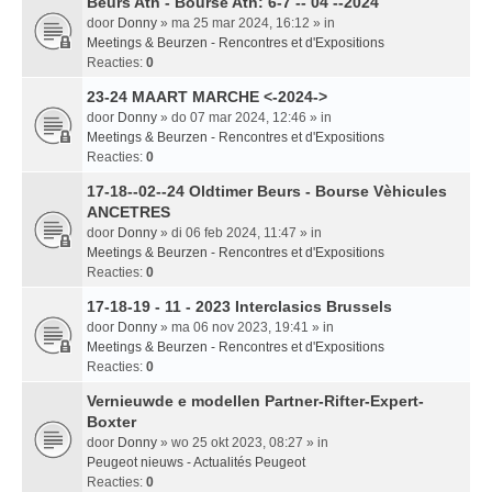
Beurs Ath - Bourse Ath: 6-7 -- 04 --2024
door
Donny
» ma 25 mar 2024, 16:12 » in
Meetings & Beurzen - Rencontres et d'Expositions
Reacties:
0
23-24 MAART MARCHE <-2024->
door
Donny
» do 07 mar 2024, 12:46 » in
Meetings & Beurzen - Rencontres et d'Expositions
Reacties:
0
17-18--02--24 Oldtimer Beurs - Bourse Vèhicules
ANCETRES
door
Donny
» di 06 feb 2024, 11:47 » in
Meetings & Beurzen - Rencontres et d'Expositions
Reacties:
0
17-18-19 - 11 - 2023 Interclasics Brussels
door
Donny
» ma 06 nov 2023, 19:41 » in
Meetings & Beurzen - Rencontres et d'Expositions
Reacties:
0
Vernieuwde e modellen Partner-Rifter-Expert-
Boxter
door
Donny
» wo 25 okt 2023, 08:27 » in
Peugeot nieuws - Actualités Peugeot
Reacties:
0