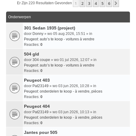
1
2
3
4
5
6
Volgend
Er Zijn 220 Resultaten Gevonden
Onderwerpen
301 Sedan 1935 (project)
door
Donny
» wo 05 aug 2026, 15:51 » in
Peugeot: auto’s te koop - voitures à vendre
Reacties:
0
504 gld
door
304 coupe
» wo 01 jul 2026, 12:07 » in
Peugeot: auto’s te koop - voitures à vendre
Reacties:
0
Peugeot 403
door
Pat23149
» wo 03 jun 2026, 10:28 » in
Peugeot: onderdelen te koop - à vendre, pièces
Reacties:
0
Peugeot 404
door
Pat23149
» wo 03 jun 2026, 10:13 » in
Peugeot: onderdelen te koop - à vendre, pièces
Reacties:
0
Jantes pour 505