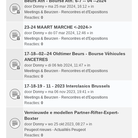
Beurs Ath - Bourse Ath: 6-7 -- 04 --2024
door
Donny
» ma 25 mar 2024, 16:12 » in
Meetings & Beurzen - Rencontres et d'Expositions
Reacties:
0
23-24 MAART MARCHE <-2024->
door
Donny
» do 07 mar 2024, 12:46 » in
Meetings & Beurzen - Rencontres et d'Expositions
Reacties:
0
17-18--02--24 Oldtimer Beurs - Bourse Vèhicules
ANCETRES
door
Donny
» di 06 feb 2024, 11:47 » in
Meetings & Beurzen - Rencontres et d'Expositions
Reacties:
0
17-18-19 - 11 - 2023 Interclasics Brussels
door
Donny
» ma 06 nov 2023, 19:41 » in
Meetings & Beurzen - Rencontres et d'Expositions
Reacties:
0
Vernieuwde e modellen Partner-Rifter-Expert-
Boxter
door
Donny
» wo 25 okt 2023, 08:27 » in
Peugeot nieuws - Actualités Peugeot
Reacties:
0