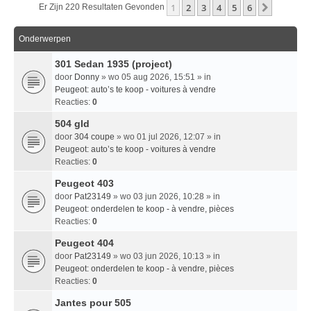
1
2
3
4
5
6
Volgend
Er Zijn 220 Resultaten Gevonden
Onderwerpen
301 Sedan 1935 (project)
door
Donny
» wo 05 aug 2026, 15:51 » in
Peugeot: auto’s te koop - voitures à vendre
Reacties:
0
504 gld
door
304 coupe
» wo 01 jul 2026, 12:07 » in
Peugeot: auto’s te koop - voitures à vendre
Reacties:
0
Peugeot 403
door
Pat23149
» wo 03 jun 2026, 10:28 » in
Peugeot: onderdelen te koop - à vendre, pièces
Reacties:
0
Peugeot 404
door
Pat23149
» wo 03 jun 2026, 10:13 » in
Peugeot: onderdelen te koop - à vendre, pièces
Reacties:
0
Jantes pour 505