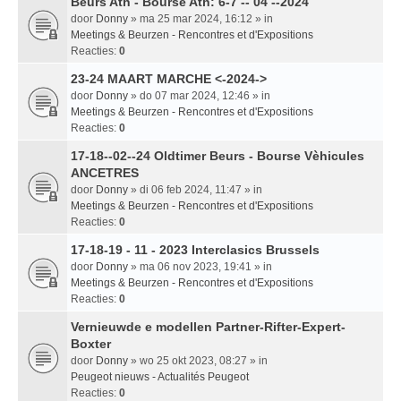
Beurs Ath - Bourse Ath: 6-7 -- 04 --2024
door
Donny
» ma 25 mar 2024, 16:12 » in
Meetings & Beurzen - Rencontres et d'Expositions
Reacties:
0
23-24 MAART MARCHE <-2024->
door
Donny
» do 07 mar 2024, 12:46 » in
Meetings & Beurzen - Rencontres et d'Expositions
Reacties:
0
17-18--02--24 Oldtimer Beurs - Bourse Vèhicules
ANCETRES
door
Donny
» di 06 feb 2024, 11:47 » in
Meetings & Beurzen - Rencontres et d'Expositions
Reacties:
0
17-18-19 - 11 - 2023 Interclasics Brussels
door
Donny
» ma 06 nov 2023, 19:41 » in
Meetings & Beurzen - Rencontres et d'Expositions
Reacties:
0
Vernieuwde e modellen Partner-Rifter-Expert-
Boxter
door
Donny
» wo 25 okt 2023, 08:27 » in
Peugeot nieuws - Actualités Peugeot
Reacties:
0