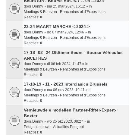
Beurs Ath - Bourse Ath: 6-7 -- 04 --2024
door
Donny
» ma 25 mar 2024, 16:12 » in
Meetings & Beurzen - Rencontres et d'Expositions
Reacties:
0
23-24 MAART MARCHE <-2024->
door
Donny
» do 07 mar 2024, 12:46 » in
Meetings & Beurzen - Rencontres et d'Expositions
Reacties:
0
17-18--02--24 Oldtimer Beurs - Bourse Vèhicules
ANCETRES
door
Donny
» di 06 feb 2024, 11:47 » in
Meetings & Beurzen - Rencontres et d'Expositions
Reacties:
0
17-18-19 - 11 - 2023 Interclasics Brussels
door
Donny
» ma 06 nov 2023, 19:41 » in
Meetings & Beurzen - Rencontres et d'Expositions
Reacties:
0
Vernieuwde e modellen Partner-Rifter-Expert-
Boxter
door
Donny
» wo 25 okt 2023, 08:27 » in
Peugeot nieuws - Actualités Peugeot
Reacties:
0