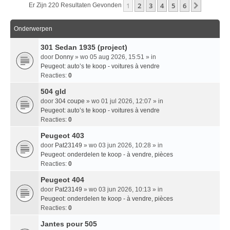
1
2
3
4
5
6
Volgend
Er Zijn 220 Resultaten Gevonden
Onderwerpen
301 Sedan 1935 (project)
door
Donny
» wo 05 aug 2026, 15:51 » in
Peugeot: auto’s te koop - voitures à vendre
Reacties:
0
504 gld
door
304 coupe
» wo 01 jul 2026, 12:07 » in
Peugeot: auto’s te koop - voitures à vendre
Reacties:
0
Peugeot 403
door
Pat23149
» wo 03 jun 2026, 10:28 » in
Peugeot: onderdelen te koop - à vendre, pièces
Reacties:
0
Peugeot 404
door
Pat23149
» wo 03 jun 2026, 10:13 » in
Peugeot: onderdelen te koop - à vendre, pièces
Reacties:
0
Jantes pour 505