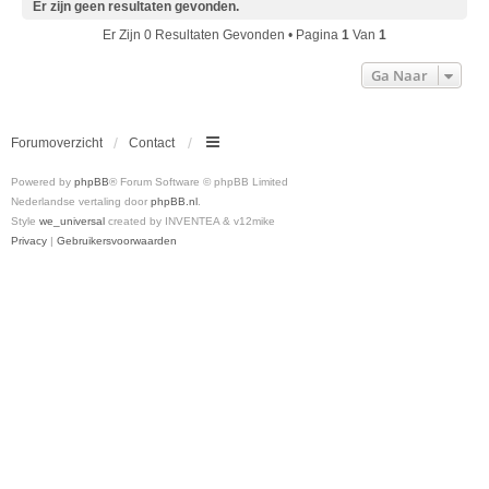
Er zijn geen resultaten gevonden.
Er Zijn 0 Resultaten Gevonden • Pagina
1
Van
1
Ga Naar
Forumoverzicht
Contact
Powered by
phpBB
® Forum Software © phpBB Limited
Nederlandse vertaling door
phpBB.nl
.
Style
we_universal
created by INVENTEA & v12mike
Privacy
|
Gebruikersvoorwaarden