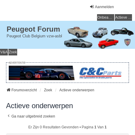
Aanmelden
Onbeantwoorde onderwerpen
Actieve onderwerpen
Peugeot Forum
Peugeot Club Belgium vzw-asbl
V&A
Zoek
ADVERTENTIE
Forumoverzicht
Zoek
Actieve onderwerpen
Actieve onderwerpen
Ga naar uitgebreid zoeken
Er Zijn 0 Resultaten Gevonden • Pagina
1
Van
1