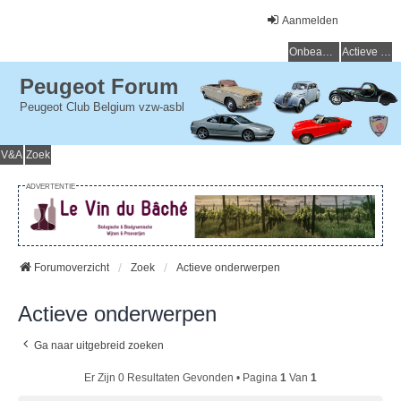
Aanmelden
Onbeantwoorde onderwerpen
Actieve onderwerpen
Peugeot Forum
Peugeot Club Belgium vzw-asbl
V&A
Zoek
ADVERTENTIE
Forumoverzicht
Zoek
Actieve onderwerpen
Actieve onderwerpen
Ga naar uitgebreid zoeken
Er Zijn 0 Resultaten Gevonden • Pagina
1
Van
1