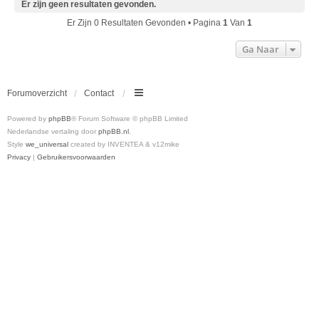
Er zijn geen resultaten gevonden.
Er Zijn 0 Resultaten Gevonden • Pagina
1
Van
1
Ga Naar
Forumoverzicht
Contact
Powered by
phpBB
® Forum Software © phpBB Limited
Nederlandse vertaling door
phpBB.nl
.
Style
we_universal
created by INVENTEA & v12mike
Privacy
|
Gebruikersvoorwaarden