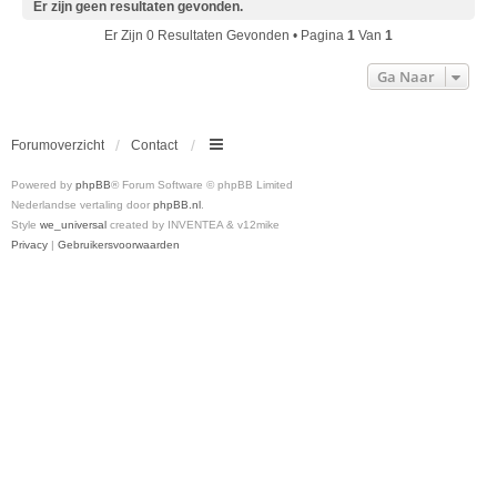
Er zijn geen resultaten gevonden.
Er Zijn 0 Resultaten Gevonden • Pagina
1
Van
1
Ga Naar
Forumoverzicht
Contact
Powered by
phpBB
® Forum Software © phpBB Limited
Nederlandse vertaling door
phpBB.nl
.
Style
we_universal
created by INVENTEA & v12mike
Privacy
|
Gebruikersvoorwaarden