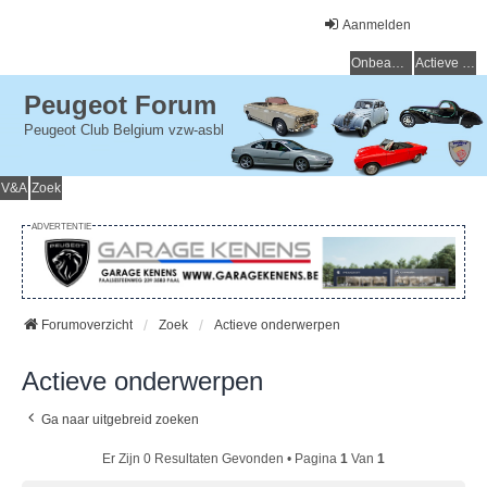
Aanmelden
Onbeantwoorde onderwerpen
Actieve onderwerpen
Peugeot Forum
Peugeot Club Belgium vzw-asbl
V&A
Zoek
ADVERTENTIE
Forumoverzicht
Zoek
Actieve onderwerpen
Actieve onderwerpen
Ga naar uitgebreid zoeken
Er Zijn 0 Resultaten Gevonden • Pagina
1
Van
1