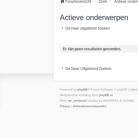
Forumoverzicht
Zoek
Actieve onde
Actieve onderwerpen
Ga naar uitgebreid zoeken
Er zijn geen resultaten gevonden.
Ga Naar Uitgebreid Zoeken
Powered by
phpBB
® Forum Software © phpBB Limited
Nederlandse vertaling door
phpBB.nl
.
Style
we_universal
created by INVENTEA & v12mike
Privacy
|
Gebruikersvoorwaarden