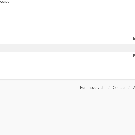
rwerpen
E
E
Forumoverzicht
Contact
V