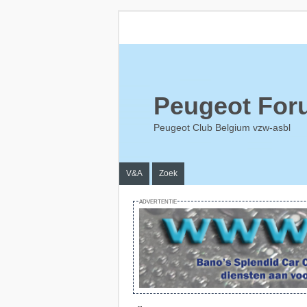
Peugeot For
Peugeot Club Belgium vzw-asbl
V&A
Zoek
ADVERTENTIE