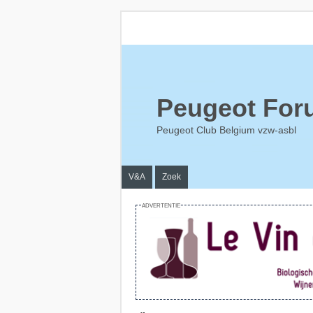
Peugeot For
Peugeot Club Belgium vzw-asbl
V&A
Zoek
ADVERTENTIE