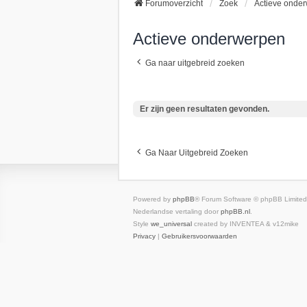
Forumoverzicht
Zoek
Actieve onde
Actieve onderwerpen
Ga naar uitgebreid zoeken
Er zijn geen resultaten gevonden.
Ga Naar Uitgebreid Zoeken
Powered by
phpBB
® Forum Software © phpBB Limited
Nederlandse vertaling door
phpBB.nl
.
Style
we_universal
created by INVENTEA & v12mike
Privacy
|
Gebruikersvoorwaarden