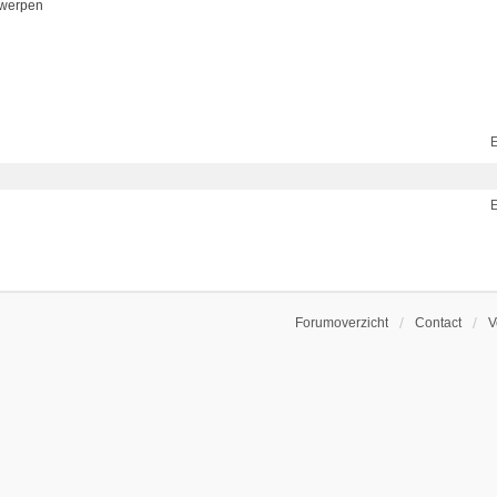
rwerpen
E
E
Forumoverzicht
Contact
V