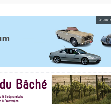
Onbeant
um