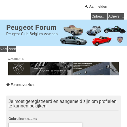
Aanmelden
Onbeantwoorde onderwerpen
Actieve onderwerpen
Peugeot Forum
Peugeot Club Belgium vzw-asbl
V&A
Zoek
ADVERTENTIE
Forumoverzicht
Je moet geregistreerd en aangemeld zijn om profielen
te kunnen bekijken.
Gebruikersnaam: