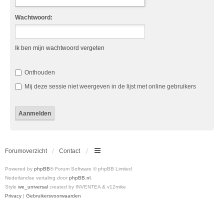
Wachtwoord:
Ik ben mijn wachtwoord vergeten
Onthouden
Mij deze sessie niet weergeven in de lijst met online gebruikers
Forumoverzicht
Contact
Powered by
phpBB
® Forum Software © phpBB Limited
Nederlandse vertaling door
phpBB.nl
.
Style
we_universal
created by INVENTEA & v12mike
Privacy
|
Gebruikersvoorwaarden