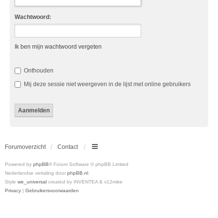
Wachtwoord:
Ik ben mijn wachtwoord vergeten
Onthouden
Mij deze sessie niet weergeven in de lijst met online gebruikers
Forumoverzicht
Contact
Powered by
phpBB
® Forum Software © phpBB Limited
Nederlandse vertaling door
phpBB.nl
.
Style
we_universal
created by INVENTEA & v12mike
Privacy
|
Gebruikersvoorwaarden