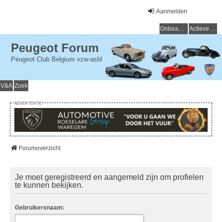
Aanmelden
Onbeantwoorde onderwerpen
Actieve onderwerpen
Peugeot Forum
Peugeot Club Belgium vzw-asbl
V&A
Zoek
ADVERTENTIE
Forumoverzicht
Je moet geregistreerd en aangemeld zijn om profielen
te kunnen bekijken.
Gebruikersnaam: