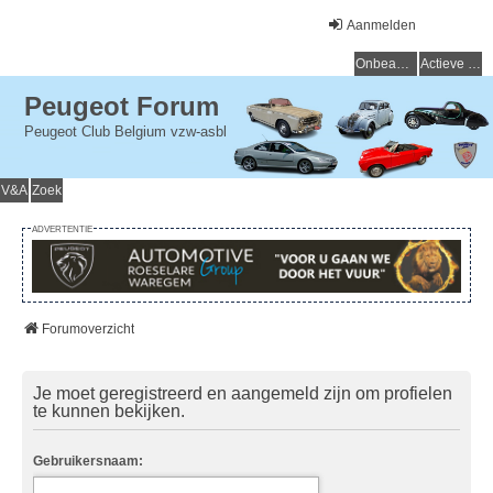
Aanmelden
Onbeantwoorde onderwerpen
Actieve onderwerpen
Peugeot Forum
Peugeot Club Belgium vzw-asbl
V&A
Zoek
ADVERTENTIE
Forumoverzicht
Je moet geregistreerd en aangemeld zijn om profielen
te kunnen bekijken.
Gebruikersnaam: