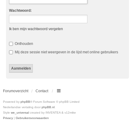
Wachtwoord:
Ik ben mijn wachtwoord vergeten
Onthouden
Mij deze sessie niet weergeven in de lijst met online gebruikers
Forumoverzicht
Contact
Powered by
phpBB
® Forum Software © phpBB Limited
Nederlandse vertaling door
phpBB.nl
.
Style
we_universal
created by INVENTEA & v12mike
Privacy
|
Gebruikersvoorwaarden