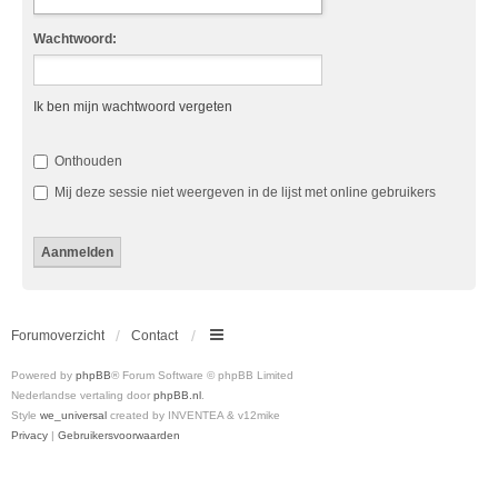
Wachtwoord:
Ik ben mijn wachtwoord vergeten
Onthouden
Mij deze sessie niet weergeven in de lijst met online gebruikers
Forumoverzicht
Contact
Powered by
phpBB
® Forum Software © phpBB Limited
Nederlandse vertaling door
phpBB.nl
.
Style
we_universal
created by INVENTEA & v12mike
Privacy
|
Gebruikersvoorwaarden