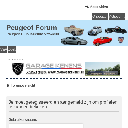
Aanmelden
Onbeantwoorde onderwerpen
Actieve onderwerpen
Peugeot Forum
Peugeot Club Belgium vzw-asbl
V&A
Zoek
ADVERTENTIE
Forumoverzicht
Je moet geregistreerd en aangemeld zijn om profielen
te kunnen bekijken.
Gebruikersnaam: