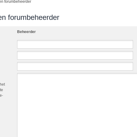
en forumbeheerder
en forumbeheerder
Beheerder
het
te
e-