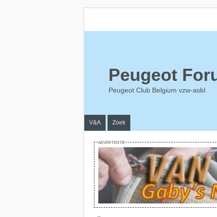
Peugeot For
Peugeot Club Belgium vzw-asbl
V&A
Zoek
ADVERTENTIE