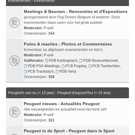
Evenementen - Evenements
Meetings & Beurzen - Rencontres et d'Expositions
georganiseerd door Pug Drivers Belgium of anderen. Deze
evenementen staan open voor het grote publiek
Moderator:
P-unit
Onderwerpen:
154
Fotos & reacties - Photos et Commentaires
Komentaar op afgelopen evenementen en foto's.
Moderator:
P-unit
Subforums:
PDB Kartingday's
,
PDB Museumbezoek
,
PDB PSA-Meetings
,
PCB Pugday
,
PCB Toertochten
,
PCB Trackday's
,
PDB Varia
Onderwerpen:
358
Peugeot's van nu (< 15 jaar) - Peugeot d'aujourd'hui (< 15 ans)
Peugeot nieuws - Actualités Peugeot
Alle nieuwigheden en actualiteit rond het merk zelf
Moderator:
P-unit
Onderwerpen:
161
Peugeot in de Sport - Peugeot dans le Sport