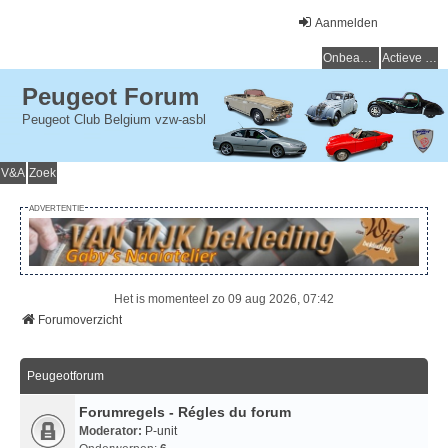
Aanmelden
Onbeantwoorde onderwerpen
Actieve onderwerpen
Peugeot Forum
Peugeot Club Belgium vzw-asbl
V&A
Zoek
ADVERTENTIE
Het is momenteel zo 09 aug 2026, 07:42
Forumoverzicht
Peugeotforum
Forumregels - Régles du forum
Moderator:
P-unit