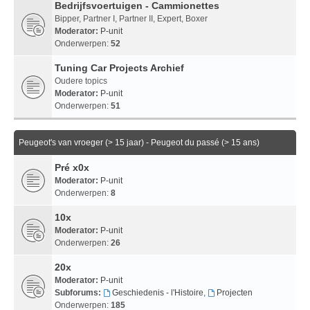
Bedrijfsvoertuigen - Cammionettes
Bipper, Partner I, Partner II, Expert, Boxer
Moderator:
P-unit
Onderwerpen:
52
Tuning Car Projects Archief
Oudere topics
Moderator:
P-unit
Onderwerpen:
51
Peugeot's van vroeger (> 15 jaar) - Peugeot du passé (> 15 ans)
Pré x0x
Moderator:
P-unit
Onderwerpen:
8
10x
Moderator:
P-unit
Onderwerpen:
26
20x
Moderator:
P-unit
Subforums:
Geschiedenis - l'Histoire
,
Projecten
Onderwerpen:
185