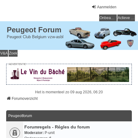
Aanmelden
Onbeantwoorde onderwerpen
Actieve onderwerpen
Peugeot Forum
Peugeot Club Belgium vzw-asbl
V&A
Zoek
ADVERTENTIE
Het is momenteel zo 09 aug 2026, 06:20
Forumoverzicht
Peugeotforum
Forumregels - Régles du forum
Moderator:
P-unit