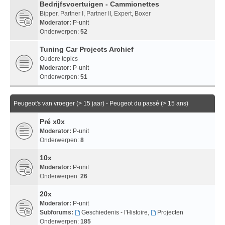
Bedrijfsvoertuigen - Cammionettes
Bipper, Partner I, Partner II, Expert, Boxer
Moderator:
P-unit
Onderwerpen:
52
Tuning Car Projects Archief
Oudere topics
Moderator:
P-unit
Onderwerpen:
51
Peugeot's van vroeger (> 15 jaar) - Peugeot du passé (> 15 ans)
Pré x0x
Moderator:
P-unit
Onderwerpen:
8
10x
Moderator:
P-unit
Onderwerpen:
26
20x
Moderator:
P-unit
Subforums:
Geschiedenis - l'Histoire
,
Projecten
Onderwerpen:
185