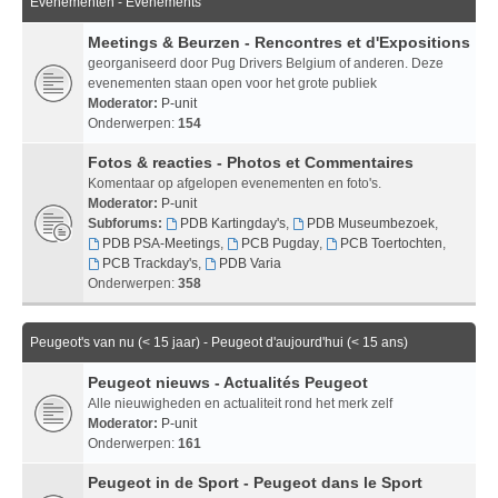
Evenementen - Evenements
Meetings & Beurzen - Rencontres et d'Expositions
georganiseerd door Pug Drivers Belgium of anderen. Deze
evenementen staan open voor het grote publiek
Moderator:
P-unit
Onderwerpen:
154
Fotos & reacties - Photos et Commentaires
Komentaar op afgelopen evenementen en foto's.
Moderator:
P-unit
Subforums:
PDB Kartingday's
,
PDB Museumbezoek
,
PDB PSA-Meetings
,
PCB Pugday
,
PCB Toertochten
,
PCB Trackday's
,
PDB Varia
Onderwerpen:
358
Peugeot's van nu (< 15 jaar) - Peugeot d'aujourd'hui (< 15 ans)
Peugeot nieuws - Actualités Peugeot
Alle nieuwigheden en actualiteit rond het merk zelf
Moderator:
P-unit
Onderwerpen:
161
Peugeot in de Sport - Peugeot dans le Sport