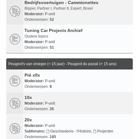
Bedrijfsvoertuigen - Cammionettes
Bipper, Partner I, Partner II, Expert, Boxer
Moderator:
P-unit
Onderwerpen:
52
Tuning Car Projects Archief
Oudere topics
Moderator:
P-unit
Onderwerpen:
51
Peugeot's van vroeger (> 15 jaar) - Peugeot du passé (> 15 ans)
Pré x0x
Moderator:
P-unit
Onderwerpen:
8
10x
Moderator:
P-unit
Onderwerpen:
26
20x
Moderator:
P-unit
Subforums:
Geschiedenis - l'Histoire
,
Projecten
Onderwerpen:
185