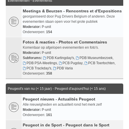
Evenementen - Evenements
Meetings & Beurzen - Rencontres et d'Expositions
georganiseerd door Pug Drivers Belgium of anderen. Deze
evenementen staan open voor het grote publiek
Moderator:
P-unit
Onderwerpen:
154
Fotos & reacties - Photos et Commentaires
Komentaar op afgelopen evenementen en foto's.
Moderator:
P-unit
Subforums:
PDB Kartingday's
,
PDB Museumbezoek
,
PDB PSA-Meetings
,
PCB Pugday
,
PCB Toertochten
,
PCB Trackday's
,
PDB Varia
Onderwerpen:
358
Peugeot's van nu (< 15 jaar) - Peugeot d'aujourd'hui (< 15 ans)
Peugeot nieuws - Actualités Peugeot
Alle nieuwigheden en actualiteit rond het merk zelf
Moderator:
P-unit
Onderwerpen:
161
Peugeot in de Sport - Peugeot dans le Sport