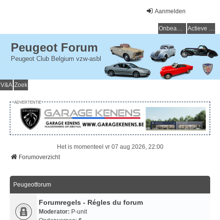
Aanmelden
Onbeantwoorde onderwerpen
Actieve onderwerpen
Peugeot Forum
Peugeot Club Belgium vzw-asbl
V&A
Zoek
ADVERTENTIE
Het is momenteel vr 07 aug 2026, 22:00
Forumoverzicht
Peugeotforum
Forumregels - Régles du forum
Moderator:
P-unit