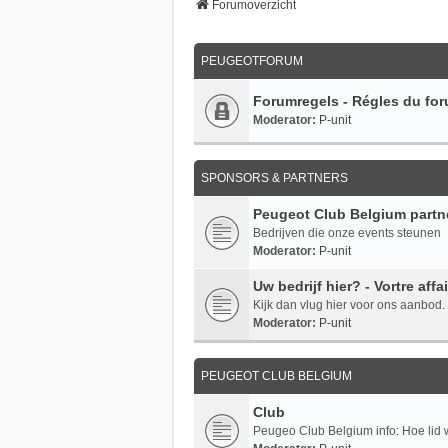
Forumoverzicht
PEUGEOTFORUM
Forumregels - Régles du fo
Moderator:
P-unit
SPONSORS & PARTNERS
Peugeot Club Belgium partn
Bedrijven die onze events steunen
Moderator:
P-unit
Uw bedrijf hier? - Vortre affai
Kijk dan vlug hier voor ons aanbod.
Moderator:
P-unit
PEUGEOT CLUB BELGIUM
Club
Peugeo Club Belgium info: Hoe li