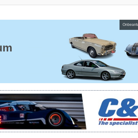
Onbeant
um