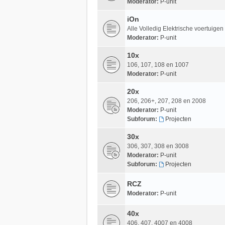
Moderator:
P-unit
iOn
Alle Volledig Elektrische voertuige
Moderator:
P-unit
10x
106, 107, 108 en 1007
Moderator:
P-unit
20x
206, 206+, 207, 208 en 2008
Moderator:
P-unit
Subforum:
Projecten
30x
306, 307, 308 en 3008
Moderator:
P-unit
Subforum:
Projecten
RCZ
Moderator:
P-unit
40x
406, 407, 4007 en 4008