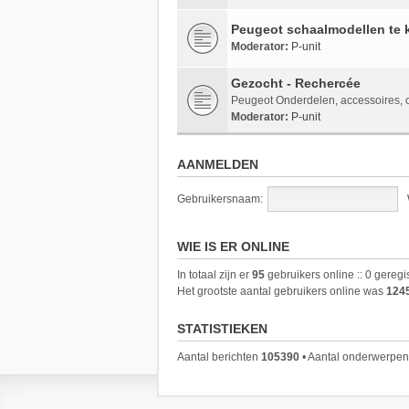
Peugeot schaalmodellen te 
Moderator:
P-unit
Gezocht - Rechercée
Peugeot Onderdelen, accessoires, co
Moderator:
P-unit
AANMELDEN
Gebruikersnaam:
WIE IS ER ONLINE
In totaal zijn er
95
gebruikers online :: 0 gereg
Het grootste aantal gebruikers online was
124
STATISTIEKEN
Aantal berichten
105390
• Aantal onderwerpe