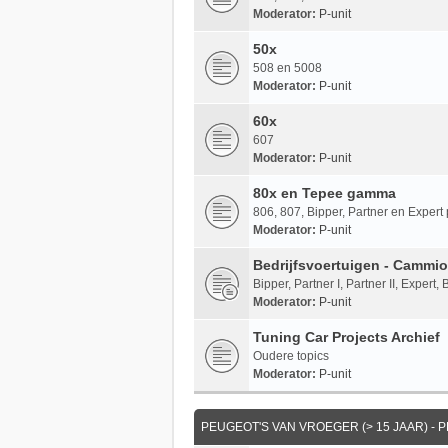
Moderator:
P-unit
50x
508 en 5008
Moderator:
P-unit
60x
607
Moderator:
P-unit
80x en Tepee gamma
806, 807, Bipper, Partner en Expe
Moderator:
P-unit
Bedrijfsvoertuigen - Cammio
Bipper, Partner I, Partner II, Expert,
Moderator:
P-unit
Tuning Car Projects Archief
Oudere topics
Moderator:
P-unit
PEUGEOT'S VAN VROEGER (> 15 JAAR) - P