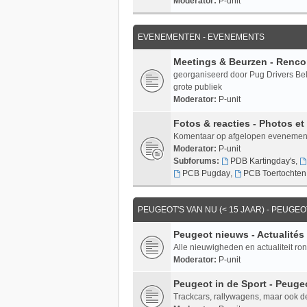
Moderator:
P-unit
EVENEMENTEN - EVENEMENTS
Meetings & Beurzen - Rencon
georganiseerd door Pug Drivers Be
grote publiek
Moderator:
P-unit
Fotos & reacties - Photos e
Komentaar op afgelopen evenemente
Moderator:
P-unit
Subforums:
PDB Kartingday's
,
PCB Pugday
,
PCB Toertochten
PEUGEOT'S VAN NU (< 15 JAAR) - PEUGEO
Peugeot nieuws - Actualités
Alle nieuwigheden en actualiteit ron
Moderator:
P-unit
Peugeot in de Sport - Peuge
Trackcars, rallywagens, maar ook d