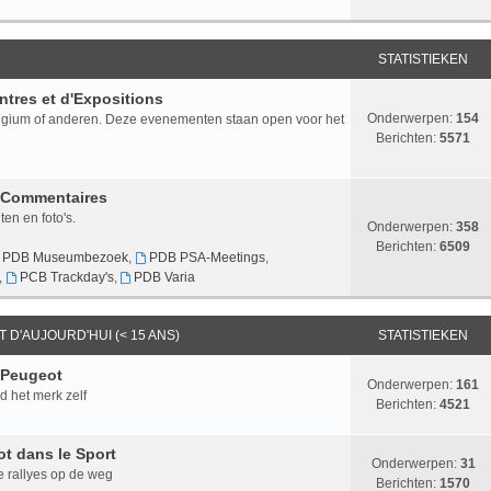
STATISTIEKEN
tres et d'Expositions
Onderwerpen:
154
lgium of anderen. Deze evenementen staan open voor het
Berichten:
5571
t Commentaires
n en foto's.
Onderwerpen:
358
Berichten:
6509
PDB Museumbezoek
,
PDB PSA-Meetings
,
,
PCB Trackday's
,
PDB Varia
T D'AUJOURD'HUI (< 15 ANS)
STATISTIEKEN
 Peugeot
Onderwerpen:
161
d het merk zelf
Berichten:
4521
ot dans le Sport
Onderwerpen:
31
e rallyes op de weg
Berichten:
1570