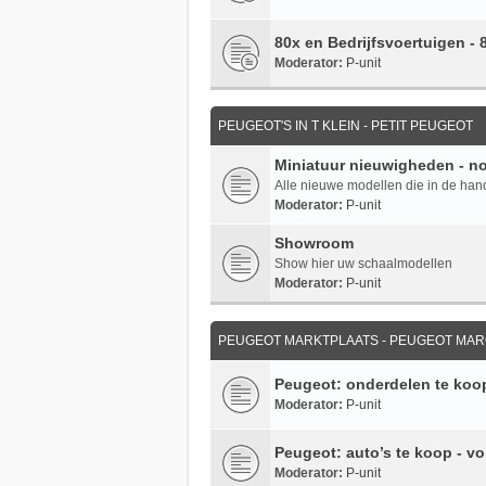
80x en Bedrijfsvoertuigen -
Moderator:
P-unit
PEUGEOT'S IN T KLEIN - PETIT PEUGEOT
Miniatuur nieuwigheden - n
Alle nieuwe modellen die in de ha
Moderator:
P-unit
Showroom
Show hier uw schaalmodellen
Moderator:
P-unit
PEUGEOT MARKTPLAATS - PEUGEOT MA
Peugeot: onderdelen te koop
Moderator:
P-unit
Peugeot: auto’s te koop - vo
Moderator:
P-unit