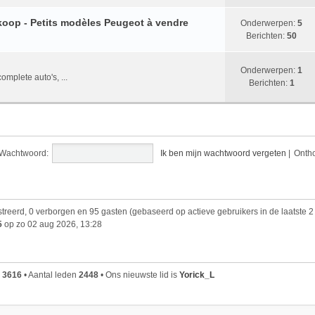
koop - Petits modèles Peugeot à vendre
Onderwerpen:
5
Berichten:
50
Onderwerpen:
1
mplete auto's, ...
Berichten:
1
Wachtwoord:
Ik ben mijn wachtwoord vergeten
|
Onth
istreerd, 0 verborgen en 95 gasten (gebaseerd op actieve gebruikers in de laatste 2
5
op zo 02 aug 2026, 13:28
n
3616
• Aantal leden
2448
• Ons nieuwste lid is
Yorick_L