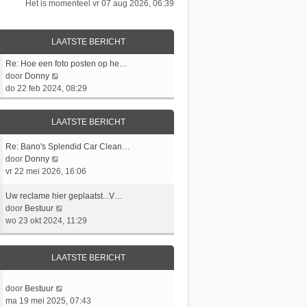
Het is momenteel vr 07 aug 2026, 06:39
LAATSTE BERICHT
L
Re: Hoe een foto posten op he…
a
B
door
Donny
a
e
do 22 feb 2024, 08:29
t
k
s
i
LAATSTE BERICHT
t
j
e
k
L
Re: Bano's Splendid Car Clean…
b
l
a
B
door
Donny
e
a
a
e
vr 22 mei 2026, 16:06
r
a
t
k
i
t
s
L
i
Uw reclame hier geplaatst...V…
c
s
t
a
j
B
door
Bestuur
h
t
e
a
k
e
wo 23 okt 2024, 11:29
t
e
b
t
l
k
b
e
s
a
i
e
r
t
a
j
LAATSTE BERICHT
r
i
e
t
k
i
c
b
s
l
c
L
B
door
Bestuur
h
e
t
a
h
a
e
ma 19 mei 2025, 07:43
t
r
e
a