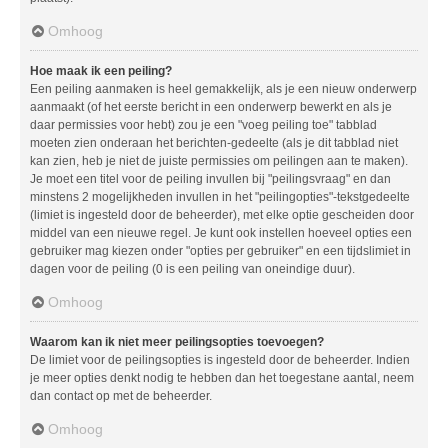
Omhoog
Hoe maak ik een peiling?
Een peiling aanmaken is heel gemakkelijk, als je een nieuw onderwerp
aanmaakt (of het eerste bericht in een onderwerp bewerkt en als je
daar permissies voor hebt) zou je een "voeg peiling toe" tabblad
moeten zien onderaan het berichten-gedeelte (als je dit tabblad niet
kan zien, heb je niet de juiste permissies om peilingen aan te maken).
Je moet een titel voor de peiling invullen bij "peilingsvraag" en dan
minstens 2 mogelijkheden invullen in het "peilingopties"-tekstgedeelte
(limiet is ingesteld door de beheerder), met elke optie gescheiden door
middel van een nieuwe regel. Je kunt ook instellen hoeveel opties een
gebruiker mag kiezen onder "opties per gebruiker" en een tijdslimiet in
dagen voor de peiling (0 is een peiling van oneindige duur).
Omhoog
Waarom kan ik niet meer peilingsopties toevoegen?
De limiet voor de peilingsopties is ingesteld door de beheerder. Indien
je meer opties denkt nodig te hebben dan het toegestane aantal, neem
dan contact op met de beheerder.
Omhoog