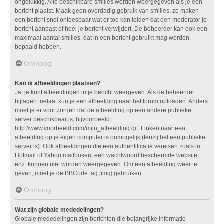
ongelukkig. Alle beschikbare smilies worden weergegeven als je een
bericht plaatst. Maak geen overdadig gebruik van smilies, ze maken
een bericht snel onleesbaar wat er toe kan leiden dat een moderator je
bericht aanpast of heel je bericht verwijdert. De beheerder kan ook een
maximaal aantal smilies, dat in een bericht gebruikt mag worden,
bepaald hebben.
Omhoog
Kan ik afbeeldingen plaatsen?
Ja, je kunt afbeeldingen in je bericht weergeven. Als de beheerder
bijlagen toelaat kun je een afbeelding naar het forum uploaden. Anders
moet je er voor zorgen dat de afbeelding op een andere publieke
server beschikbaar is, bijvoorbeeld
http://www.voorbeeld.com/mijn_afbeelding.gif. Linken naar een
afbeelding op je eigen computer is onmogelijk (tenzij het een publieke
server is). Ook afbeeldingen die een authentificatie vereisen zoals in:
Hotmail of Yahoo mailboxen, een wachtwoord beschermde website,
enz. kunnen niet worden weergegeven. Om een afbeelding weer te
geven, moet je de BBCode tag [img] gebruiken.
Omhoog
Wat zijn globale mededelingen?
Globale mededelingen zijn berichten die belangrijke informatie