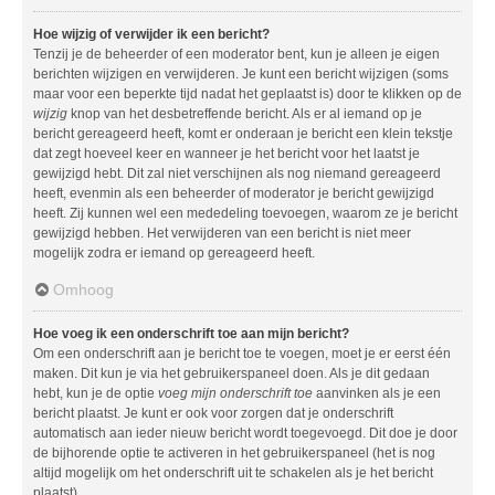
Hoe wijzig of verwijder ik een bericht?
Tenzij je de beheerder of een moderator bent, kun je alleen je eigen
berichten wijzigen en verwijderen. Je kunt een bericht wijzigen (soms
maar voor een beperkte tijd nadat het geplaatst is) door te klikken op de
wijzig
knop van het desbetreffende bericht. Als er al iemand op je
bericht gereageerd heeft, komt er onderaan je bericht een klein tekstje
dat zegt hoeveel keer en wanneer je het bericht voor het laatst je
gewijzigd hebt. Dit zal niet verschijnen als nog niemand gereageerd
heeft, evenmin als een beheerder of moderator je bericht gewijzigd
heeft. Zij kunnen wel een mededeling toevoegen, waarom ze je bericht
gewijzigd hebben. Het verwijderen van een bericht is niet meer
mogelijk zodra er iemand op gereageerd heeft.
Omhoog
Hoe voeg ik een onderschrift toe aan mijn bericht?
Om een onderschrift aan je bericht toe te voegen, moet je er eerst één
maken. Dit kun je via het gebruikerspaneel doen. Als je dit gedaan
hebt, kun je de optie
voeg mijn onderschrift toe
aanvinken als je een
bericht plaatst. Je kunt er ook voor zorgen dat je onderschrift
automatisch aan ieder nieuw bericht wordt toegevoegd. Dit doe je door
de bijhorende optie te activeren in het gebruikerspaneel (het is nog
altijd mogelijk om het onderschrift uit te schakelen als je het bericht
plaatst).