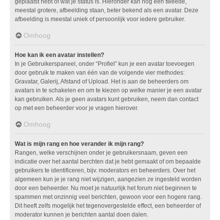
geplaatst hebt of wat je status is. Hieronder kan nog een tweede,
meestal grotere, afbeelding staan, beter bekend als een avatar. Deze
afbeelding is meestal uniek of persoonlijk voor iedere gebruiker.
Omhoog
Hoe kan ik een avatar instellen?
In je Gebruikerspaneel, onder “Profiel” kun je een avatar toevoegen
door gebruik te maken van één van de volgende vier methodes:
Gravatar, Galerij, Afstand of Upload. Het is aan de beheerders om
avatars in te schakelen en om te kiezen op welke manier je een avatar
kan gebruiken. Als je geen avatars kunt gebruiken, neem dan contact
op met een beheerder voor je vragen hierover.
Omhoog
Wat is mijn rang en hoe verander ik mijn rang?
Rangen, welke verschijnen onder je gebruikersnaam, geven een
indicatie over het aantal berchten dat je hebt gemaakt of om bepaalde
gebruikers te identificeren, bijv. moderators en beheerders. Over het
algemeen kun je je rang niet wijzigen, aangezien ze ingesteld worden
door een beheerder. Nu moet je natuurlijk het forum niet beginnen te
spammen met onzinnig veel berichten, gewoon voor een hogere rang.
Dit heeft zelfs mogelijk het tegenovergestelde effect, een beheerder of
moderator kunnen je berichten aantal doen dalen.