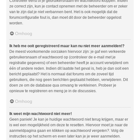
Controleer eerst of je gebruikersnaam en wachtwoord kloppen. Indien
ze correct zijn, kun je contact opnemen met de beheerder om er zeker
van te zijn dat je niet verbannen bent. Het is ook mogelijk dat de
forumconfiguratie fout is, dan moet dit door de beheerder opgelost
worden.
Omhoog
Ik heb me ooit geregistreerd maar kan nu niet meer aanmelden!?
De meest voorkomende oorzaken hiervoor zijn: je gaf een verkeerde
gebruikersnaam of wachtwoord op (controleer de e-mail met je
registratie gegevens) of een beheerder heeft je account verwijderd om
één of andere reden. Indien dit laatste het geval is, heb je dan ooit een
bericht geplaatst? Het is normaal dat forums om de zoveel tijd
gebruikers, die nog geen berichten geplaatst hebben, verwijderen. Dit
doen ze om de database qua omvang te verkleinen. Probeer je
opnieuw te registreren en meng je in de discussies.
Omhoog
Ik weet mijn wachtwoord niet meer!
Geen paniek! Je kan je huidige wachtwoord niet terug krijgen, maar er
is wel een mogelijkheid om deze te resetten. Hiervoor moet je naar de
aanmeldpagina gaan en klikken op
wachtwoord vergeten?
. Volg de
instructies op het scherm en even later kan je je weer aanmelden.