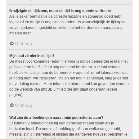
Ik wijzigde de tijdzone, maar de tijd is nog steeds verkeerd!
Als je zeker bent dat je de correcte tijdzone en zomertijd goed hebt
ingevuld en de tijd is nog steeds anders, is waarschijnlijk de tijd op de
server verkeerd ingesteld en zullen de beheerders een aanpassing
moeten doen.
Omhoog
Mijn taal zit niet in de lijst!
De meest voorkomende reden hiervoor is dat de beheerder je taal niet
geïnstalleerd heeft, of dat nog niemand het forum in je taal vertaald
heeft. Je kunt altijd aan de beheerder vragen of hij het talenpakket, dat
je nodig hebt, wil installeren. Indien het nog niet bestaat, mag je gerust
de vertaling maken. Meer informatie hieromtrent kan gevonden worden
op de website van phpBB Limited (de link staat onderaan iedere
pagina).
Omhoog
Wat zijn de afbeeldingen naast mijn gebruikersnaam?
Er kunnen 2 afbeeldingen bij een gebruikersnaam staan als je
berichten leest. De eerste afbeelding geeft aan welke rang je hebt,
meestal zijn dit sterretjes of blokjes die aangeven hoeveel berichten je