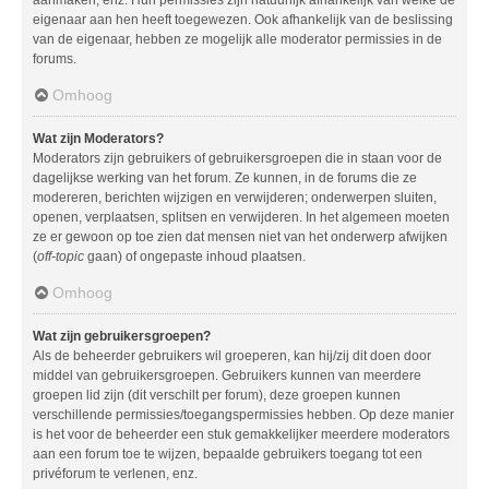
aanmaken, enz. Hun permissies zijn natuurlijk afhankelijk van welke de
eigenaar aan hen heeft toegewezen. Ook afhankelijk van de beslissing
van de eigenaar, hebben ze mogelijk alle moderator permissies in de
forums.
Omhoog
Wat zijn Moderators?
Moderators zijn gebruikers of gebruikersgroepen die in staan voor de
dagelijkse werking van het forum. Ze kunnen, in de forums die ze
modereren, berichten wijzigen en verwijderen; onderwerpen sluiten,
openen, verplaatsen, splitsen en verwijderen. In het algemeen moeten
ze er gewoon op toe zien dat mensen niet van het onderwerp afwijken
(
off-topic
gaan) of ongepaste inhoud plaatsen.
Omhoog
Wat zijn gebruikersgroepen?
Als de beheerder gebruikers wil groeperen, kan hij/zij dit doen door
middel van gebruikersgroepen. Gebruikers kunnen van meerdere
groepen lid zijn (dit verschilt per forum), deze groepen kunnen
verschillende permissies/toegangspermissies hebben. Op deze manier
is het voor de beheerder een stuk gemakkelijker meerdere moderators
aan een forum toe te wijzen, bepaalde gebruikers toegang tot een
privéforum te verlenen, enz.