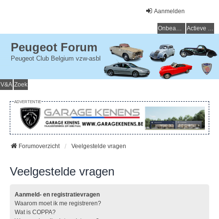
Aanmelden
Onbeantwoorde onderwerpen
Actieve onderwerpen
Peugeot Forum
Peugeot Club Belgium vzw-asbl
V&A
Zoek
ADVERTENTIE
Forumoverzicht
Veelgestelde vragen
Veelgestelde vragen
Aanmeld- en registratievragen
Waarom moet ik me registreren?
Wat is COPPA?