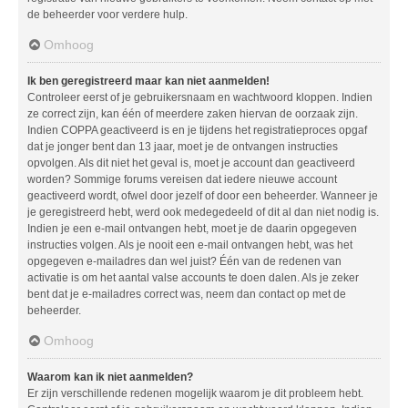
de beheerder voor verdere hulp.
Omhoog
Ik ben geregistreerd maar kan niet aanmelden!
Controleer eerst of je gebruikersnaam en wachtwoord kloppen. Indien
ze correct zijn, kan één of meerdere zaken hiervan de oorzaak zijn.
Indien COPPA geactiveerd is en je tijdens het registratieproces opgaf
dat je jonger bent dan 13 jaar, moet je de ontvangen instructies
opvolgen. Als dit niet het geval is, moet je account dan geactiveerd
worden? Sommige forums vereisen dat iedere nieuwe account
geactiveerd wordt, ofwel door jezelf of door een beheerder. Wanneer je
je geregistreerd hebt, werd ook medegedeeld of dit al dan niet nodig is.
Indien je een e-mail ontvangen hebt, moet je de daarin opgegeven
instructies volgen. Als je nooit een e-mail ontvangen hebt, was het
opgegeven e-mailadres dan wel juist? Één van de redenen van
activatie is om het aantal valse accounts te doen dalen. Als je zeker
bent dat je e-mailadres correct was, neem dan contact op met de
beheerder.
Omhoog
Waarom kan ik niet aanmelden?
Er zijn verschillende redenen mogelijk waarom je dit probleem hebt.