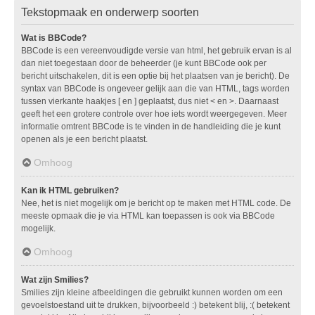
Tekstopmaak en onderwerp soorten
Wat is BBCode?
BBCode is een vereenvoudigde versie van html, het gebruik ervan is al
dan niet toegestaan door de beheerder (je kunt BBCode ook per
bericht uitschakelen, dit is een optie bij het plaatsen van je bericht). De
syntax van BBCode is ongeveer gelijk aan die van HTML, tags worden
tussen vierkante haakjes [ en ] geplaatst, dus niet < en >. Daarnaast
geeft het een grotere controle over hoe iets wordt weergegeven. Meer
informatie omtrent BBCode is te vinden in de handleiding die je kunt
openen als je een bericht plaatst.
Omhoog
Kan ik HTML gebruiken?
Nee, het is niet mogelijk om je bericht op te maken met HTML code. De
meeste opmaak die je via HTML kan toepassen is ook via BBCode
mogelijk.
Omhoog
Wat zijn Smilies?
Smilies zijn kleine afbeeldingen die gebruikt kunnen worden om een
gevoelstoestand uit te drukken, bijvoorbeeld :) betekent blij, :( betekent