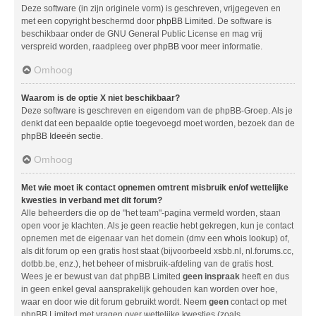
Deze software (in zijn originele vorm) is geschreven, vrijgegeven en
met een copyright beschermd door
phpBB Limited
. De software is
beschikbaar onder de GNU General Public License en mag vrij
verspreid worden, raadpleeg
over phpBB
voor meer informatie.
Omhoog
Waarom is de optie X niet beschikbaar?
Deze software is geschreven en eigendom van de phpBB-Groep. Als je
denkt dat een bepaalde optie toegevoegd moet worden, bezoek dan de
phpBB Ideeën sectie
.
Omhoog
Met wie moet ik contact opnemen omtrent misbruik en/of wettelijke
kwesties in verband met dit forum?
Alle beheerders die op de "het team"-pagina vermeld worden, staan
open voor je klachten. Als je geen reactie hebt gekregen, kun je contact
opnemen met de eigenaar van het domein (dmv een
whois lookup
) of,
als dit forum op een gratis host staat (bijvoorbeeld xsbb.nl, nl.forums.cc,
dotbb.be, enz.), het beheer of misbruik-afdeling van de gratis host.
Wees je er bewust van dat phpBB Limited
geen inspraak
heeft en dus
in geen enkel geval aansprakelijk gehouden kan worden over hoe,
waar en door wie dit forum gebruikt wordt. Neem
geen
contact op met
phpBB Limited met vragen over wettelijke kwesties (zoals