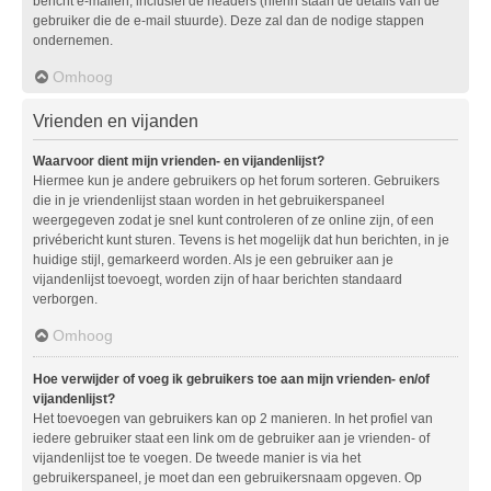
bericht e-mailen, inclusief de headers (hierin staan de details van de
gebruiker die de e-mail stuurde). Deze zal dan de nodige stappen
ondernemen.
Omhoog
Vrienden en vijanden
Waarvoor dient mijn vrienden- en vijandenlijst?
Hiermee kun je andere gebruikers op het forum sorteren. Gebruikers
die in je vriendenlijst staan worden in het gebruikerspaneel
weergegeven zodat je snel kunt controleren of ze online zijn, of een
privébericht kunt sturen. Tevens is het mogelijk dat hun berichten, in je
huidige stijl, gemarkeerd worden. Als je een gebruiker aan je
vijandenlijst toevoegt, worden zijn of haar berichten standaard
verborgen.
Omhoog
Hoe verwijder of voeg ik gebruikers toe aan mijn vrienden- en/of
vijandenlijst?
Het toevoegen van gebruikers kan op 2 manieren. In het profiel van
iedere gebruiker staat een link om de gebruiker aan je vrienden- of
vijandenlijst toe te voegen. De tweede manier is via het
gebruikerspaneel, je moet dan een gebruikersnaam opgeven. Op