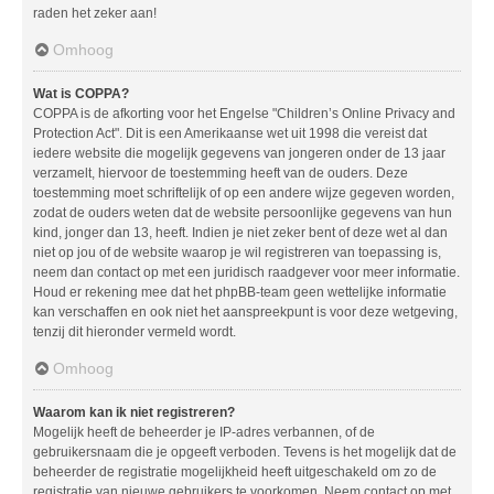
raden het zeker aan!
Omhoog
Wat is COPPA?
COPPA is de afkorting voor het Engelse "Children’s Online Privacy and
Protection Act". Dit is een Amerikaanse wet uit 1998 die vereist dat
iedere website die mogelijk gegevens van jongeren onder de 13 jaar
verzamelt, hiervoor de toestemming heeft van de ouders. Deze
toestemming moet schriftelijk of op een andere wijze gegeven worden,
zodat de ouders weten dat de website persoonlijke gegevens van hun
kind, jonger dan 13, heeft. Indien je niet zeker bent of deze wet al dan
niet op jou of de website waarop je wil registreren van toepassing is,
neem dan contact op met een juridisch raadgever voor meer informatie.
Houd er rekening mee dat het phpBB-team geen wettelijke informatie
kan verschaffen en ook niet het aanspreekpunt is voor deze wetgeving,
tenzij dit hieronder vermeld wordt.
Omhoog
Waarom kan ik niet registreren?
Mogelijk heeft de beheerder je IP-adres verbannen, of de
gebruikersnaam die je opgeeft verboden. Tevens is het mogelijk dat de
beheerder de registratie mogelijkheid heeft uitgeschakeld om zo de
registratie van nieuwe gebruikers te voorkomen. Neem contact op met