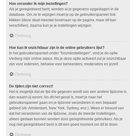
Hoe verander ik mijn instellingen?
Als je geregistreerd bent, worden al je gegevens opgeslagen in de
database. Om ze te wijzigen moet je op de
gebruikerspaneel
link
klikken (deze staat meestal bovenaan op de pagina, maar dit kan
verschillen), daarna kun je je instellingen wijzigen.
Omhoog
Hoe kan ik onzichtbaar zijn in de online gebruikers lijst?
In het gebruikerspaneel onder "foruminstellingen", vind je de optie
Verberg mijn online status
. Als je deze optie activeert zul je onzichtbaar
zijn voor iedereen, behalve voor beheerders, moderators en jezelf.
Omhoog
De tijden zijn niet correct!
Het is mogelijk dat de tijd die gegeven wordt van een andere tijdzone is
dan waarin jij woont. Als dit het geval is, moet je naar het
gebruikerspaneel gaan en je tijdzone veranderen in een bepaald
gebied (vb: Amsterdam, New York, Sydney, enz.). Wees er bewust van
dat het veranderen van de tijdzone, zoals de meeste instellingen,
alleen gedaan kunnen worden door geregistreerde gebruikers. Als je
nog niet geregistreerd bent is dit een goed moment om dit te doen.
Omhoog