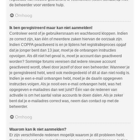
de beheerder voor verdere hulp.
Omhoog
Ik ben geregistreerd maar kan niet aanmelden!
Controleer eerst of je gebruikersnaam en wachtwoord kloppen. Indien
ze correct zijn, kan één of meerdere zaken hiervan de oorzaak zijn.
Indien COPPA geactiveerd is en je tijdens het registratieproces opgaf
dat je jonger bent dan 13 jaar, moet je de ontvangen instructies
opvolgen. Als dit niet het geval is, moet je account dan geactiveerd
worden? Sommige forums vereisen dat iedere nieuwe account
geactiveerd wordt, ofwel door jezelf of door een beheerder. Wanneer je
je geregistreerd hebt, werd ook medegedeeld of dit al dan niet nodig is.
Indien je een e-mail ontvangen hebt, moet je de daarin opgegeven
instructies volgen. Als je nooit een e-mail ontvangen hebt, was het
opgegeven e-mailadres dan wel juist? Één van de redenen van
activatie is om het aantal valse accounts te doen dalen. Als je zeker
bent dat je e-mailadres correct was, neem dan contact op met de
beheerder.
Omhoog
Waarom kan ik niet aanmelden?
Er zijn verschillende redenen mogelijk waarom je dit probleem hebt.