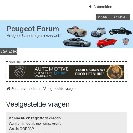
Aanmelden
Onbeantwoorde onderwerpen
Actieve onderwerpen
Peugeot Forum
Peugeot Club Belgium vzw-asbl
V&A
Zoek
ADVERTENTIE
Forumoverzicht
Veelgestelde vragen
Veelgestelde vragen
Aanmeld- en registratievragen
Waarom moet ik me registreren?
Wat is COPPA?