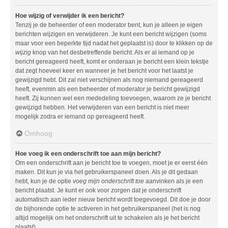
Hoe wijzig of verwijder ik een bericht?
Tenzij je de beheerder of een moderator bent, kun je alleen je eigen
berichten wijzigen en verwijderen. Je kunt een bericht wijzigen (soms
maar voor een beperkte tijd nadat het geplaatst is) door te klikken op de
wijzig
knop van het desbetreffende bericht. Als er al iemand op je
bericht gereageerd heeft, komt er onderaan je bericht een klein tekstje
dat zegt hoeveel keer en wanneer je het bericht voor het laatst je
gewijzigd hebt. Dit zal niet verschijnen als nog niemand gereageerd
heeft, evenmin als een beheerder of moderator je bericht gewijzigd
heeft. Zij kunnen wel een mededeling toevoegen, waarom ze je bericht
gewijzigd hebben. Het verwijderen van een bericht is niet meer
mogelijk zodra er iemand op gereageerd heeft.
Omhoog
Hoe voeg ik een onderschrift toe aan mijn bericht?
Om een onderschrift aan je bericht toe te voegen, moet je er eerst één
maken. Dit kun je via het gebruikerspaneel doen. Als je dit gedaan
hebt, kun je de optie
voeg mijn onderschrift toe
aanvinken als je een
bericht plaatst. Je kunt er ook voor zorgen dat je onderschrift
automatisch aan ieder nieuw bericht wordt toegevoegd. Dit doe je door
de bijhorende optie te activeren in het gebruikerspaneel (het is nog
altijd mogelijk om het onderschrift uit te schakelen als je het bericht
plaatst).