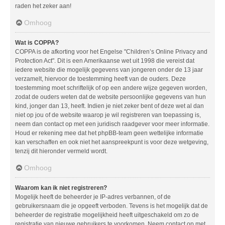
raden het zeker aan!
Omhoog
Wat is COPPA?
COPPA is de afkorting voor het Engelse "Children’s Online Privacy and
Protection Act". Dit is een Amerikaanse wet uit 1998 die vereist dat
iedere website die mogelijk gegevens van jongeren onder de 13 jaar
verzamelt, hiervoor de toestemming heeft van de ouders. Deze
toestemming moet schriftelijk of op een andere wijze gegeven worden,
zodat de ouders weten dat de website persoonlijke gegevens van hun
kind, jonger dan 13, heeft. Indien je niet zeker bent of deze wet al dan
niet op jou of de website waarop je wil registreren van toepassing is,
neem dan contact op met een juridisch raadgever voor meer informatie.
Houd er rekening mee dat het phpBB-team geen wettelijke informatie
kan verschaffen en ook niet het aanspreekpunt is voor deze wetgeving,
tenzij dit hieronder vermeld wordt.
Omhoog
Waarom kan ik niet registreren?
Mogelijk heeft de beheerder je IP-adres verbannen, of de
gebruikersnaam die je opgeeft verboden. Tevens is het mogelijk dat de
beheerder de registratie mogelijkheid heeft uitgeschakeld om zo de
registratie van nieuwe gebruikers te voorkomen. Neem contact op met