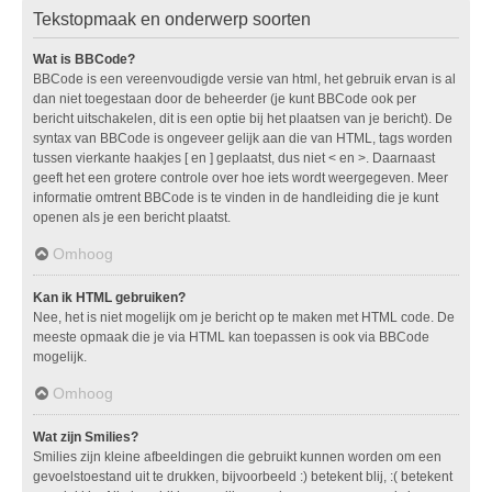
Tekstopmaak en onderwerp soorten
Wat is BBCode?
BBCode is een vereenvoudigde versie van html, het gebruik ervan is al
dan niet toegestaan door de beheerder (je kunt BBCode ook per
bericht uitschakelen, dit is een optie bij het plaatsen van je bericht). De
syntax van BBCode is ongeveer gelijk aan die van HTML, tags worden
tussen vierkante haakjes [ en ] geplaatst, dus niet < en >. Daarnaast
geeft het een grotere controle over hoe iets wordt weergegeven. Meer
informatie omtrent BBCode is te vinden in de handleiding die je kunt
openen als je een bericht plaatst.
Omhoog
Kan ik HTML gebruiken?
Nee, het is niet mogelijk om je bericht op te maken met HTML code. De
meeste opmaak die je via HTML kan toepassen is ook via BBCode
mogelijk.
Omhoog
Wat zijn Smilies?
Smilies zijn kleine afbeeldingen die gebruikt kunnen worden om een
gevoelstoestand uit te drukken, bijvoorbeeld :) betekent blij, :( betekent