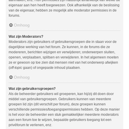
aanmaken, enz. Hun permissies zijn natuurlijk afhankelijk van welke de
eigenaar aan hen heeft toegewezen. Ook afhankelijk van de beslissing
van de eigenaar, hebben ze mogelijk alle moderator permissies in de
forums.
Omhoog
Wat zijn Moderators?
Moderators zijn gebruikers of gebruikersgroepen die in staan voor de
dagelijkse werking van het forum. Ze kunnen, in de forums die ze
modereren, berichten wijzigen en verwijderen; onderwerpen sluiten,
openen, verplaatsen, splitsen en verwijderen. In het algemeen moeten
ze er gewoon op toe zien dat mensen niet van het onderwerp afwijken
(
off-topic
gaan) of ongepaste inhoud plaatsen.
Omhoog
Wat zijn gebruikersgroepen?
Als de beheerder gebruikers wil groeperen, kan hij/zij dit doen door
middel van gebruikersgroepen. Gebruikers kunnen van meerdere
groepen lid zijn (dit verschilt per forum), deze groepen kunnen
verschillende permissies/toegangspermissies hebben. Op deze manier
is het voor de beheerder een stuk gemakkelijker meerdere moderators
aan een forum toe te wijzen, bepaalde gebruikers toegang tot een
privéforum te verlenen, enz.