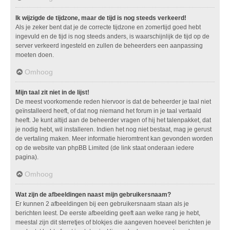
Ik wijzigde de tijdzone, maar de tijd is nog steeds verkeerd!
Als je zeker bent dat je de correcte tijdzone en zomertijd goed hebt
ingevuld en de tijd is nog steeds anders, is waarschijnlijk de tijd op de
server verkeerd ingesteld en zullen de beheerders een aanpassing
moeten doen.
Omhoog
Mijn taal zit niet in de lijst!
De meest voorkomende reden hiervoor is dat de beheerder je taal niet
geïnstalleerd heeft, of dat nog niemand het forum in je taal vertaald
heeft. Je kunt altijd aan de beheerder vragen of hij het talenpakket, dat
je nodig hebt, wil installeren. Indien het nog niet bestaat, mag je gerust
de vertaling maken. Meer informatie hieromtrent kan gevonden worden
op de website van phpBB Limited (de link staat onderaan iedere
pagina).
Omhoog
Wat zijn de afbeeldingen naast mijn gebruikersnaam?
Er kunnen 2 afbeeldingen bij een gebruikersnaam staan als je
berichten leest. De eerste afbeelding geeft aan welke rang je hebt,
meestal zijn dit sterretjes of blokjes die aangeven hoeveel berichten je