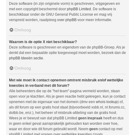
Deze software (in zijn originele vorm) is geschreven, vrijgegeven en
met een copyright beschermd door
phpBB Limited
. De software is
beschikbaar onder de GNU General Public License en mag vrij
verspreid worden, raadpleeg
over phpBB
voor meer informatie.
Omhoog
Waarom is de optie X niet beschikbaar?
Deze software is geschreven en eigendom van de phpBB-Groep. Als je
denkt dat een bepaalde optie toegevoegd moet worden, bezoek dan de
phpBB Ideeën sectie
.
Omhoog
Met wie moet ik contact opnemen omtrent misbruik en/of wettelijke
kwesties in verband met dit forum?
Alle beheerders die op de "het team"-pagina vermeld worden, staan
open voor je klachten. Als je geen reactie hebt gekregen, kun je contact
opnemen met de eigenaar van het domein (dmv een
whois lookup
) of,
als dit forum op een gratis host staat (bijvoorbeeld xsbb.nl, nl.forums.cc,
dotbb.be, enz.), het beheer of misbruik-afdeling van de gratis host.
Wees je er bewust van dat phpBB Limited
geen inspraak
heeft en dus
in geen enkel geval aansprakelijk gehouden kan worden over hoe,
waar en door wie dit forum gebruikt wordt. Neem
geen
contact op met
phpBB Limited met vragen over wettelijke kwesties (zoals