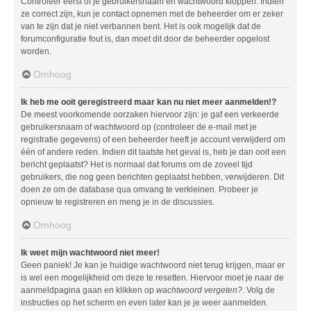
Controleer eerst of je gebruikersnaam en wachtwoord kloppen. Indien
ze correct zijn, kun je contact opnemen met de beheerder om er zeker
van te zijn dat je niet verbannen bent. Het is ook mogelijk dat de
forumconfiguratie fout is, dan moet dit door de beheerder opgelost
worden.
Omhoog
Ik heb me ooit geregistreerd maar kan nu niet meer aanmelden!?
De meest voorkomende oorzaken hiervoor zijn: je gaf een verkeerde
gebruikersnaam of wachtwoord op (controleer de e-mail met je
registratie gegevens) of een beheerder heeft je account verwijderd om
één of andere reden. Indien dit laatste het geval is, heb je dan ooit een
bericht geplaatst? Het is normaal dat forums om de zoveel tijd
gebruikers, die nog geen berichten geplaatst hebben, verwijderen. Dit
doen ze om de database qua omvang te verkleinen. Probeer je
opnieuw te registreren en meng je in de discussies.
Omhoog
Ik weet mijn wachtwoord niet meer!
Geen paniek! Je kan je huidige wachtwoord niet terug krijgen, maar er
is wel een mogelijkheid om deze te resetten. Hiervoor moet je naar de
aanmeldpagina gaan en klikken op
wachtwoord vergeten?
. Volg de
instructies op het scherm en even later kan je je weer aanmelden.