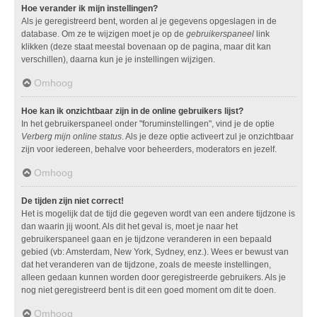
Hoe verander ik mijn instellingen?
Als je geregistreerd bent, worden al je gegevens opgeslagen in de
database. Om ze te wijzigen moet je op de
gebruikerspaneel
link
klikken (deze staat meestal bovenaan op de pagina, maar dit kan
verschillen), daarna kun je je instellingen wijzigen.
Omhoog
Hoe kan ik onzichtbaar zijn in de online gebruikers lijst?
In het gebruikerspaneel onder "foruminstellingen", vind je de optie
Verberg mijn online status
. Als je deze optie activeert zul je onzichtbaar
zijn voor iedereen, behalve voor beheerders, moderators en jezelf.
Omhoog
De tijden zijn niet correct!
Het is mogelijk dat de tijd die gegeven wordt van een andere tijdzone is
dan waarin jij woont. Als dit het geval is, moet je naar het
gebruikerspaneel gaan en je tijdzone veranderen in een bepaald
gebied (vb: Amsterdam, New York, Sydney, enz.). Wees er bewust van
dat het veranderen van de tijdzone, zoals de meeste instellingen,
alleen gedaan kunnen worden door geregistreerde gebruikers. Als je
nog niet geregistreerd bent is dit een goed moment om dit te doen.
Omhoog