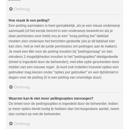
Omhoog
Hoe maak ik een peiling?
Een peiling aanmaken is heel gemakkelijk, als je een nieuw onderwerp
aanmaakt (of het eerste bericht in een onderwerp bewerkt en als je
daar permissies voor hebt) zou je een "voeg peiling toe" tabblad
moeten zien onderaan het berichten-gedeelte (als je dit tabblad niet
kan zien, heb je niet de juiste permissies om peilingen aan te maken).
Je moet een titel voor de peiling invullen bij "peilingsvraag" en dan
minstens 2 mogelijkheden invullen in het "peilingopties"-tekstgedeelte
(limiet is ingesteld door de beheerder), met elke optie gescheiden door
middel van een nieuwe regel. Je kunt ook instellen hoeveel opties een
gebruiker mag kiezen onder "opties per gebruiker" en een tijdslimiet in
dagen voor de peiling (0 is een peiling van oneindige duur).
Omhoog
Waarom kan ik niet meer peilingsopties toevoegen?
De limiet voor de peilingsopties is ingesteld door de beheerder. Indien
je meer opties denkt nodig te hebben dan het toegestane aantal, neem
dan contact op met de beheerder.
Omhoog