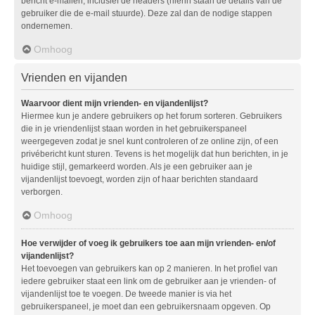
bericht e-mailen, inclusief de headers (hierin staan de details van de
gebruiker die de e-mail stuurde). Deze zal dan de nodige stappen
ondernemen.
Omhoog
Vrienden en vijanden
Waarvoor dient mijn vrienden- en vijandenlijst?
Hiermee kun je andere gebruikers op het forum sorteren. Gebruikers
die in je vriendenlijst staan worden in het gebruikerspaneel
weergegeven zodat je snel kunt controleren of ze online zijn, of een
privébericht kunt sturen. Tevens is het mogelijk dat hun berichten, in je
huidige stijl, gemarkeerd worden. Als je een gebruiker aan je
vijandenlijst toevoegt, worden zijn of haar berichten standaard
verborgen.
Omhoog
Hoe verwijder of voeg ik gebruikers toe aan mijn vrienden- en/of
vijandenlijst?
Het toevoegen van gebruikers kan op 2 manieren. In het profiel van
iedere gebruiker staat een link om de gebruiker aan je vrienden- of
vijandenlijst toe te voegen. De tweede manier is via het
gebruikerspaneel, je moet dan een gebruikersnaam opgeven. Op