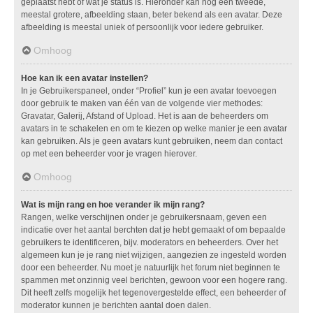
geplaatst hebt of wat je status is. Hieronder kan nog een tweede,
meestal grotere, afbeelding staan, beter bekend als een avatar. Deze
afbeelding is meestal uniek of persoonlijk voor iedere gebruiker.
Omhoog
Hoe kan ik een avatar instellen?
In je Gebruikerspaneel, onder “Profiel” kun je een avatar toevoegen
door gebruik te maken van één van de volgende vier methodes:
Gravatar, Galerij, Afstand of Upload. Het is aan de beheerders om
avatars in te schakelen en om te kiezen op welke manier je een avatar
kan gebruiken. Als je geen avatars kunt gebruiken, neem dan contact
op met een beheerder voor je vragen hierover.
Omhoog
Wat is mijn rang en hoe verander ik mijn rang?
Rangen, welke verschijnen onder je gebruikersnaam, geven een
indicatie over het aantal berchten dat je hebt gemaakt of om bepaalde
gebruikers te identificeren, bijv. moderators en beheerders. Over het
algemeen kun je je rang niet wijzigen, aangezien ze ingesteld worden
door een beheerder. Nu moet je natuurlijk het forum niet beginnen te
spammen met onzinnig veel berichten, gewoon voor een hogere rang.
Dit heeft zelfs mogelijk het tegenovergestelde effect, een beheerder of
moderator kunnen je berichten aantal doen dalen.