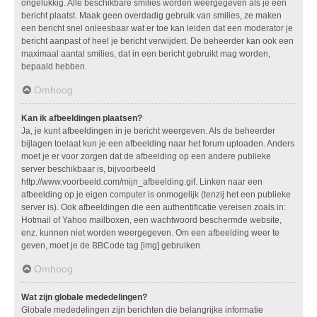
ongelukkig. Alle beschikbare smilies worden weergegeven als je een
bericht plaatst. Maak geen overdadig gebruik van smilies, ze maken
een bericht snel onleesbaar wat er toe kan leiden dat een moderator je
bericht aanpast of heel je bericht verwijdert. De beheerder kan ook een
maximaal aantal smilies, dat in een bericht gebruikt mag worden,
bepaald hebben.
Omhoog
Kan ik afbeeldingen plaatsen?
Ja, je kunt afbeeldingen in je bericht weergeven. Als de beheerder
bijlagen toelaat kun je een afbeelding naar het forum uploaden. Anders
moet je er voor zorgen dat de afbeelding op een andere publieke
server beschikbaar is, bijvoorbeeld
http://www.voorbeeld.com/mijn_afbeelding.gif. Linken naar een
afbeelding op je eigen computer is onmogelijk (tenzij het een publieke
server is). Ook afbeeldingen die een authentificatie vereisen zoals in:
Hotmail of Yahoo mailboxen, een wachtwoord beschermde website,
enz. kunnen niet worden weergegeven. Om een afbeelding weer te
geven, moet je de BBCode tag [img] gebruiken.
Omhoog
Wat zijn globale mededelingen?
Globale mededelingen zijn berichten die belangrijke informatie