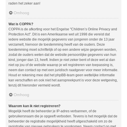
raden het zeker aan!
Omhoog
Wat is COPPA?
COPPA is de afkorting voor het Engelse "Children’s Online Privacy and
Protection Act". Dit is een Amerikaanse wet uit 1998 die vereist dat
iedere website die mogelijk gegevens van jongeren onder de 13 jaar
verzamelt, hiervoor de toestemming heeft van de ouders. Deze
toestemming moet schriftelijk of op een andere wijze gegeven worden,
zodat de ouders weten dat de website persoonlijke gegevens van hun
kind, jonger dan 13, heeft. Indien je niet zeker bent of deze wet al dan
niet op jou of de website waarop je wil registreren van toepassing is,
neem dan contact op met een juridisch raadgever voor meer informatie.
Houd er rekening mee dat het phpBB-team geen wettelijke informatie
kan verschaffen en ook niet het aanspreekpunt is voor deze wetgeving,
tenzij dit hieronder vermeld wordt.
Omhoog
Waarom kan ik niet registreren?
Mogelijk heeft de beheerder je IP-adres verbannen, of de
gebruikersnaam die je opgeeft verboden. Tevens is het mogelijk dat de
beheerder de registratie mogelijkheid heeft uitgeschakeld om zo de
registratie van nieuwe gebruikers te voorkomen. Neem contact op met