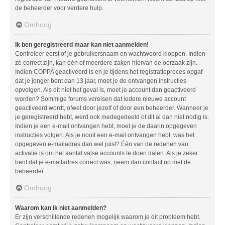
de beheerder voor verdere hulp.
Omhoog
Ik ben geregistreerd maar kan niet aanmelden!
Controleer eerst of je gebruikersnaam en wachtwoord kloppen. Indien
ze correct zijn, kan één of meerdere zaken hiervan de oorzaak zijn.
Indien COPPA geactiveerd is en je tijdens het registratieproces opgaf
dat je jonger bent dan 13 jaar, moet je de ontvangen instructies
opvolgen. Als dit niet het geval is, moet je account dan geactiveerd
worden? Sommige forums vereisen dat iedere nieuwe account
geactiveerd wordt, ofwel door jezelf of door een beheerder. Wanneer je
je geregistreerd hebt, werd ook medegedeeld of dit al dan niet nodig is.
Indien je een e-mail ontvangen hebt, moet je de daarin opgegeven
instructies volgen. Als je nooit een e-mail ontvangen hebt, was het
opgegeven e-mailadres dan wel juist? Één van de redenen van
activatie is om het aantal valse accounts te doen dalen. Als je zeker
bent dat je e-mailadres correct was, neem dan contact op met de
beheerder.
Omhoog
Waarom kan ik niet aanmelden?
Er zijn verschillende redenen mogelijk waarom je dit probleem hebt.