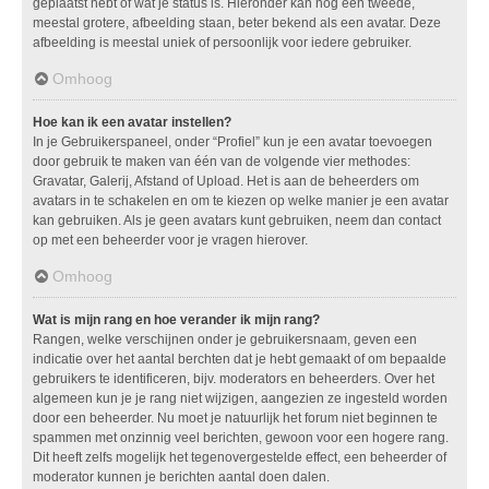
geplaatst hebt of wat je status is. Hieronder kan nog een tweede,
meestal grotere, afbeelding staan, beter bekend als een avatar. Deze
afbeelding is meestal uniek of persoonlijk voor iedere gebruiker.
Omhoog
Hoe kan ik een avatar instellen?
In je Gebruikerspaneel, onder “Profiel” kun je een avatar toevoegen
door gebruik te maken van één van de volgende vier methodes:
Gravatar, Galerij, Afstand of Upload. Het is aan de beheerders om
avatars in te schakelen en om te kiezen op welke manier je een avatar
kan gebruiken. Als je geen avatars kunt gebruiken, neem dan contact
op met een beheerder voor je vragen hierover.
Omhoog
Wat is mijn rang en hoe verander ik mijn rang?
Rangen, welke verschijnen onder je gebruikersnaam, geven een
indicatie over het aantal berchten dat je hebt gemaakt of om bepaalde
gebruikers te identificeren, bijv. moderators en beheerders. Over het
algemeen kun je je rang niet wijzigen, aangezien ze ingesteld worden
door een beheerder. Nu moet je natuurlijk het forum niet beginnen te
spammen met onzinnig veel berichten, gewoon voor een hogere rang.
Dit heeft zelfs mogelijk het tegenovergestelde effect, een beheerder of
moderator kunnen je berichten aantal doen dalen.