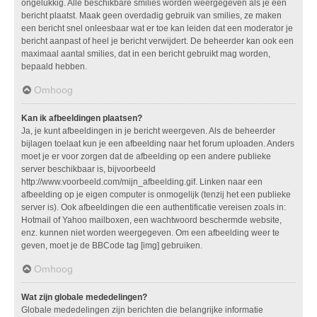
ongelukkig. Alle beschikbare smilies worden weergegeven als je een
bericht plaatst. Maak geen overdadig gebruik van smilies, ze maken
een bericht snel onleesbaar wat er toe kan leiden dat een moderator je
bericht aanpast of heel je bericht verwijdert. De beheerder kan ook een
maximaal aantal smilies, dat in een bericht gebruikt mag worden,
bepaald hebben.
Omhoog
Kan ik afbeeldingen plaatsen?
Ja, je kunt afbeeldingen in je bericht weergeven. Als de beheerder
bijlagen toelaat kun je een afbeelding naar het forum uploaden. Anders
moet je er voor zorgen dat de afbeelding op een andere publieke
server beschikbaar is, bijvoorbeeld
http://www.voorbeeld.com/mijn_afbeelding.gif. Linken naar een
afbeelding op je eigen computer is onmogelijk (tenzij het een publieke
server is). Ook afbeeldingen die een authentificatie vereisen zoals in:
Hotmail of Yahoo mailboxen, een wachtwoord beschermde website,
enz. kunnen niet worden weergegeven. Om een afbeelding weer te
geven, moet je de BBCode tag [img] gebruiken.
Omhoog
Wat zijn globale mededelingen?
Globale mededelingen zijn berichten die belangrijke informatie