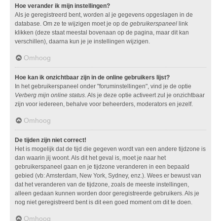
Hoe verander ik mijn instellingen?
Als je geregistreerd bent, worden al je gegevens opgeslagen in de
database. Om ze te wijzigen moet je op de
gebruikerspaneel
link
klikken (deze staat meestal bovenaan op de pagina, maar dit kan
verschillen), daarna kun je je instellingen wijzigen.
Omhoog
Hoe kan ik onzichtbaar zijn in de online gebruikers lijst?
In het gebruikerspaneel onder "foruminstellingen", vind je de optie
Verberg mijn online status
. Als je deze optie activeert zul je onzichtbaar
zijn voor iedereen, behalve voor beheerders, moderators en jezelf.
Omhoog
De tijden zijn niet correct!
Het is mogelijk dat de tijd die gegeven wordt van een andere tijdzone is
dan waarin jij woont. Als dit het geval is, moet je naar het
gebruikerspaneel gaan en je tijdzone veranderen in een bepaald
gebied (vb: Amsterdam, New York, Sydney, enz.). Wees er bewust van
dat het veranderen van de tijdzone, zoals de meeste instellingen,
alleen gedaan kunnen worden door geregistreerde gebruikers. Als je
nog niet geregistreerd bent is dit een goed moment om dit te doen.
Omhoog