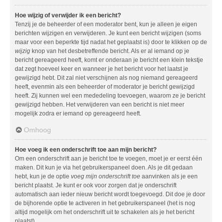
Hoe wijzig of verwijder ik een bericht?
Tenzij je de beheerder of een moderator bent, kun je alleen je eigen
berichten wijzigen en verwijderen. Je kunt een bericht wijzigen (soms
maar voor een beperkte tijd nadat het geplaatst is) door te klikken op de
wijzig
knop van het desbetreffende bericht. Als er al iemand op je
bericht gereageerd heeft, komt er onderaan je bericht een klein tekstje
dat zegt hoeveel keer en wanneer je het bericht voor het laatst je
gewijzigd hebt. Dit zal niet verschijnen als nog niemand gereageerd
heeft, evenmin als een beheerder of moderator je bericht gewijzigd
heeft. Zij kunnen wel een mededeling toevoegen, waarom ze je bericht
gewijzigd hebben. Het verwijderen van een bericht is niet meer
mogelijk zodra er iemand op gereageerd heeft.
Omhoog
Hoe voeg ik een onderschrift toe aan mijn bericht?
Om een onderschrift aan je bericht toe te voegen, moet je er eerst één
maken. Dit kun je via het gebruikerspaneel doen. Als je dit gedaan
hebt, kun je de optie
voeg mijn onderschrift toe
aanvinken als je een
bericht plaatst. Je kunt er ook voor zorgen dat je onderschrift
automatisch aan ieder nieuw bericht wordt toegevoegd. Dit doe je door
de bijhorende optie te activeren in het gebruikerspaneel (het is nog
altijd mogelijk om het onderschrift uit te schakelen als je het bericht
plaatst).