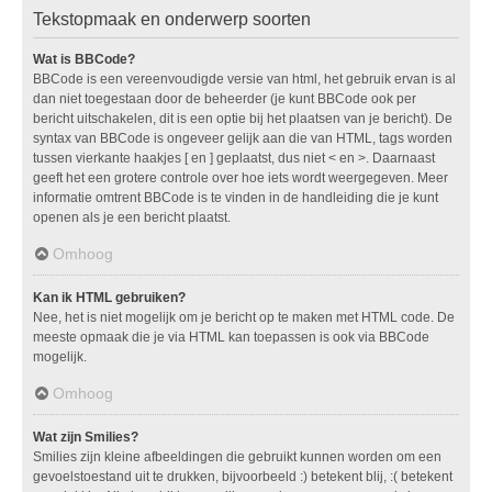
Tekstopmaak en onderwerp soorten
Wat is BBCode?
BBCode is een vereenvoudigde versie van html, het gebruik ervan is al
dan niet toegestaan door de beheerder (je kunt BBCode ook per
bericht uitschakelen, dit is een optie bij het plaatsen van je bericht). De
syntax van BBCode is ongeveer gelijk aan die van HTML, tags worden
tussen vierkante haakjes [ en ] geplaatst, dus niet < en >. Daarnaast
geeft het een grotere controle over hoe iets wordt weergegeven. Meer
informatie omtrent BBCode is te vinden in de handleiding die je kunt
openen als je een bericht plaatst.
Omhoog
Kan ik HTML gebruiken?
Nee, het is niet mogelijk om je bericht op te maken met HTML code. De
meeste opmaak die je via HTML kan toepassen is ook via BBCode
mogelijk.
Omhoog
Wat zijn Smilies?
Smilies zijn kleine afbeeldingen die gebruikt kunnen worden om een
gevoelstoestand uit te drukken, bijvoorbeeld :) betekent blij, :( betekent