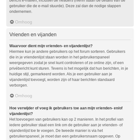
bericht e-mailen, inclusief de headers (hierin staan de details van de
gebruiker die de e-mail stuurde). Deze zal dan de nodige stappen
ondernemen.
Omhoog
Vrienden en vijanden
Waarvoor dient mijn vrienden- en vijandenlijst?
Hiermee kun je andere gebruikers op het forum sorteren. Gebruikers
die in je vriendenlijst staan worden in het gebruikerspaneel
weergegeven zodat je snel kunt controleren of ze online zijn, of een
privébericht kunt sturen. Tevens is het mogelijk dat hun berichten, in je
huidige stijl, gemarkeerd worden. Als je een gebruiker aan je
vijandenlijst toevoegt, worden zijn of haar berichten standaard
verborgen.
Omhoog
Hoe verwijder of voeg ik gebruikers toe aan mijn vrienden- en/of
vijandenlijst?
Het toevoegen van gebruikers kan op 2 manieren. In het profiel van
iedere gebruiker staat een link om de gebruiker aan je vrienden- of
vijandenlijst toe te voegen. De tweede manier is via het
gebruikerspaneel, je moet dan een gebruikersnaam opgeven. Op