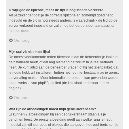
Ik wijzigde de tijdzone, maar de tijd is nog steeds verkeerd!
Als je zeker bent dat je de correcte tijdzone en zomertijd goed hebt
ingevuld en de tijd is nog steeds anders, is waarschijnlijk de tijd op de
server verkeerd ingesteld en zullen de beheerders een aanpassing
moeten doen.
Omhoog
Mijn taal zit niet in de lijst!
De meest voorkomende reden hiervoor is dat de beheerder je taal niet
geïnstalleerd heeft, of dat nog niemand het forum in je taal vertaald
heeft. Je kunt altijd aan de beheerder vragen of hij het talenpakket, dat
je nodig hebt, wil installeren. Indien het nog niet bestaat, mag je gerust
de vertaling maken. Meer informatie hieromtrent kan gevonden worden
op de website van phpBB Limited (de link staat onderaan iedere
pagina).
Omhoog
Wat zijn de afbeeldingen naast mijn gebruikersnaam?
Er kunnen 2 afbeeldingen bij een gebruikersnaam staan als je
berichten leest. De eerste afbeelding geeft aan welke rang je hebt,
meestal zijn dit sterretjes of blokjes die aangeven hoeveel berichten je