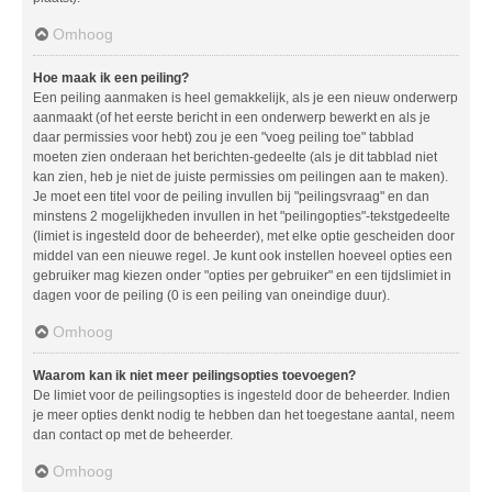
Omhoog
Hoe maak ik een peiling?
Een peiling aanmaken is heel gemakkelijk, als je een nieuw onderwerp
aanmaakt (of het eerste bericht in een onderwerp bewerkt en als je
daar permissies voor hebt) zou je een "voeg peiling toe" tabblad
moeten zien onderaan het berichten-gedeelte (als je dit tabblad niet
kan zien, heb je niet de juiste permissies om peilingen aan te maken).
Je moet een titel voor de peiling invullen bij "peilingsvraag" en dan
minstens 2 mogelijkheden invullen in het "peilingopties"-tekstgedeelte
(limiet is ingesteld door de beheerder), met elke optie gescheiden door
middel van een nieuwe regel. Je kunt ook instellen hoeveel opties een
gebruiker mag kiezen onder "opties per gebruiker" en een tijdslimiet in
dagen voor de peiling (0 is een peiling van oneindige duur).
Omhoog
Waarom kan ik niet meer peilingsopties toevoegen?
De limiet voor de peilingsopties is ingesteld door de beheerder. Indien
je meer opties denkt nodig te hebben dan het toegestane aantal, neem
dan contact op met de beheerder.
Omhoog