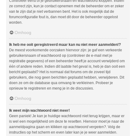
Controleer eerst of je gebruikersnaam en wachtwoord kloppen. Indien
ze correct zijn, kun je contact opnemen met de beheerder om er zeker
van te zijn dat je niet verbannen bent. Het is ook mogelijk dat de
forumconfiguratie fout is, dan moet dit door de beheerder opgelost
worden.
Omhoog
Ik heb me ooit geregistreerd maar kan nu niet meer aanmelden!?
De meest voorkomende oorzaken hiervoor zijn: je gaf een verkeerde
gebruikersnaam of wachtwoord op (controleer de e-mail met je
registratie gegevens) of een beheerder heeft je account verwijderd om
één of andere reden. Indien dit laatste het geval is, heb je dan ooit een
bericht geplaatst? Het is normaal dat forums om de zoveel tijd
gebruikers, die nog geen berichten geplaatst hebben, verwijderen. Dit
doen ze om de database qua omvang te verkleinen. Probeer je
opnieuw te registreren en meng je in de discussies.
Omhoog
Ik weet mijn wachtwoord niet meer!
Geen paniek! Je kan je huidige wachtwoord niet terug krijgen, maar er
is wel een mogelijkheid om deze te resetten. Hiervoor moet je naar de
aanmeldpagina gaan en klikken op
wachtwoord vergeten?
. Volg de
instructies op het scherm en even later kan je je weer aanmelden.