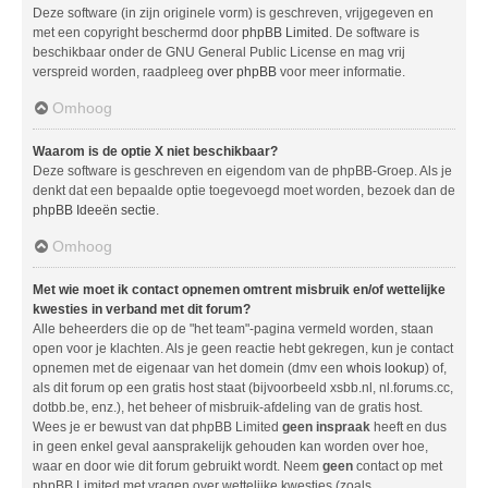
Deze software (in zijn originele vorm) is geschreven, vrijgegeven en
met een copyright beschermd door
phpBB Limited
. De software is
beschikbaar onder de GNU General Public License en mag vrij
verspreid worden, raadpleeg
over phpBB
voor meer informatie.
Omhoog
Waarom is de optie X niet beschikbaar?
Deze software is geschreven en eigendom van de phpBB-Groep. Als je
denkt dat een bepaalde optie toegevoegd moet worden, bezoek dan de
phpBB Ideeën sectie
.
Omhoog
Met wie moet ik contact opnemen omtrent misbruik en/of wettelijke
kwesties in verband met dit forum?
Alle beheerders die op de "het team"-pagina vermeld worden, staan
open voor je klachten. Als je geen reactie hebt gekregen, kun je contact
opnemen met de eigenaar van het domein (dmv een
whois lookup
) of,
als dit forum op een gratis host staat (bijvoorbeeld xsbb.nl, nl.forums.cc,
dotbb.be, enz.), het beheer of misbruik-afdeling van de gratis host.
Wees je er bewust van dat phpBB Limited
geen inspraak
heeft en dus
in geen enkel geval aansprakelijk gehouden kan worden over hoe,
waar en door wie dit forum gebruikt wordt. Neem
geen
contact op met
phpBB Limited met vragen over wettelijke kwesties (zoals