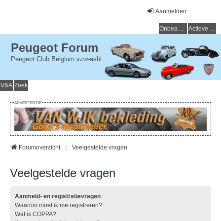
Aanmelden
Onbeantwoorde onderwerpen
Actieve onderwerpen
Peugeot Forum
Peugeot Club Belgium vzw-asbl
V&A
Zoek
ADVERTENTIE
Forumoverzicht
Veelgestelde vragen
Veelgestelde vragen
Aanmeld- en registratievragen
Waarom moet ik me registreren?
Wat is COPPA?