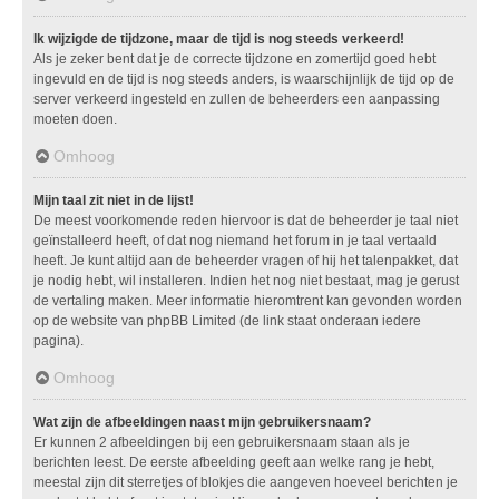
Ik wijzigde de tijdzone, maar de tijd is nog steeds verkeerd!
Als je zeker bent dat je de correcte tijdzone en zomertijd goed hebt
ingevuld en de tijd is nog steeds anders, is waarschijnlijk de tijd op de
server verkeerd ingesteld en zullen de beheerders een aanpassing
moeten doen.
Omhoog
Mijn taal zit niet in de lijst!
De meest voorkomende reden hiervoor is dat de beheerder je taal niet
geïnstalleerd heeft, of dat nog niemand het forum in je taal vertaald
heeft. Je kunt altijd aan de beheerder vragen of hij het talenpakket, dat
je nodig hebt, wil installeren. Indien het nog niet bestaat, mag je gerust
de vertaling maken. Meer informatie hieromtrent kan gevonden worden
op de website van phpBB Limited (de link staat onderaan iedere
pagina).
Omhoog
Wat zijn de afbeeldingen naast mijn gebruikersnaam?
Er kunnen 2 afbeeldingen bij een gebruikersnaam staan als je
berichten leest. De eerste afbeelding geeft aan welke rang je hebt,
meestal zijn dit sterretjes of blokjes die aangeven hoeveel berichten je