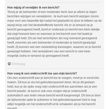
Hoe wijzig of verwijder ik een bericht?
Tenzij je de beheerder of een moderator bent, kun je alleen je eigen
berichten wijzigen en verwijderen. Je kunt een bericht wijzigen (soms
maar voor een beperkte tijd nadat het geplaatst is) door te klikken op de
wijzig
knop van het desbetreffende bericht. Als er al iemand op je
bericht gereageerd heeft, komt er onderaan je bericht een klein tekstje
dat zegt hoeveel keer en wanneer je het bericht voor het laatst je
gewijzigd hebt. Dit zal niet verschijnen als nog niemand gereageerd
heeft, evenmin als een beheerder of moderator je bericht gewijzigd
heeft. Zij kunnen wel een mededeling toevoegen, waarom ze je bericht
gewijzigd hebben. Het verwijderen van een bericht is niet meer
mogelijk zodra er iemand op gereageerd heeft.
Omhoog
Hoe voeg ik een onderschrift toe aan mijn bericht?
Om een onderschrift aan je bericht toe te voegen, moet je er eerst één
maken. Dit kun je via het gebruikerspaneel doen. Als je dit gedaan
hebt, kun je de optie
voeg mijn onderschrift toe
aanvinken als je een
bericht plaatst. Je kunt er ook voor zorgen dat je onderschrift
automatisch aan ieder nieuw bericht wordt toegevoegd. Dit doe je door
de bijhorende optie te activeren in het gebruikerspaneel (het is nog
altijd mogelijk om het onderschrift uit te schakelen als je het bericht
plaatst).