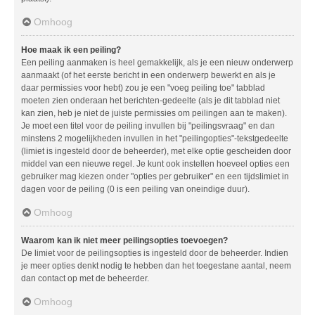
Omhoog
Hoe maak ik een peiling?
Een peiling aanmaken is heel gemakkelijk, als je een nieuw onderwerp
aanmaakt (of het eerste bericht in een onderwerp bewerkt en als je
daar permissies voor hebt) zou je een "voeg peiling toe" tabblad
moeten zien onderaan het berichten-gedeelte (als je dit tabblad niet
kan zien, heb je niet de juiste permissies om peilingen aan te maken).
Je moet een titel voor de peiling invullen bij "peilingsvraag" en dan
minstens 2 mogelijkheden invullen in het "peilingopties"-tekstgedeelte
(limiet is ingesteld door de beheerder), met elke optie gescheiden door
middel van een nieuwe regel. Je kunt ook instellen hoeveel opties een
gebruiker mag kiezen onder "opties per gebruiker" en een tijdslimiet in
dagen voor de peiling (0 is een peiling van oneindige duur).
Omhoog
Waarom kan ik niet meer peilingsopties toevoegen?
De limiet voor de peilingsopties is ingesteld door de beheerder. Indien
je meer opties denkt nodig te hebben dan het toegestane aantal, neem
dan contact op met de beheerder.
Omhoog