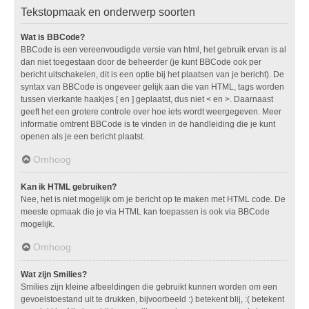
Tekstopmaak en onderwerp soorten
Wat is BBCode?
BBCode is een vereenvoudigde versie van html, het gebruik ervan is al
dan niet toegestaan door de beheerder (je kunt BBCode ook per
bericht uitschakelen, dit is een optie bij het plaatsen van je bericht). De
syntax van BBCode is ongeveer gelijk aan die van HTML, tags worden
tussen vierkante haakjes [ en ] geplaatst, dus niet < en >. Daarnaast
geeft het een grotere controle over hoe iets wordt weergegeven. Meer
informatie omtrent BBCode is te vinden in de handleiding die je kunt
openen als je een bericht plaatst.
Omhoog
Kan ik HTML gebruiken?
Nee, het is niet mogelijk om je bericht op te maken met HTML code. De
meeste opmaak die je via HTML kan toepassen is ook via BBCode
mogelijk.
Omhoog
Wat zijn Smilies?
Smilies zijn kleine afbeeldingen die gebruikt kunnen worden om een
gevoelstoestand uit te drukken, bijvoorbeeld :) betekent blij, :( betekent