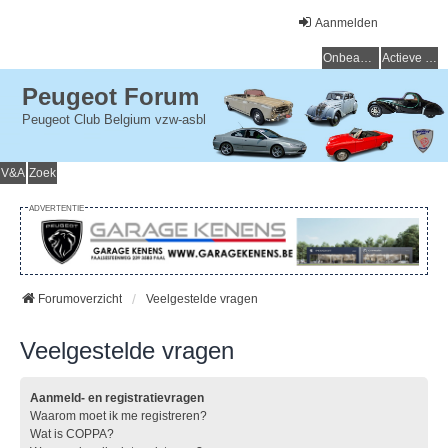
Aanmelden
Onbeantwoorde onderwerpen
Actieve onderwerpen
Peugeot Forum
Peugeot Club Belgium vzw-asbl
V&A
Zoek
ADVERTENTIE
Forumoverzicht
Veelgestelde vragen
Veelgestelde vragen
Aanmeld- en registratievragen
Waarom moet ik me registreren?
Wat is COPPA?