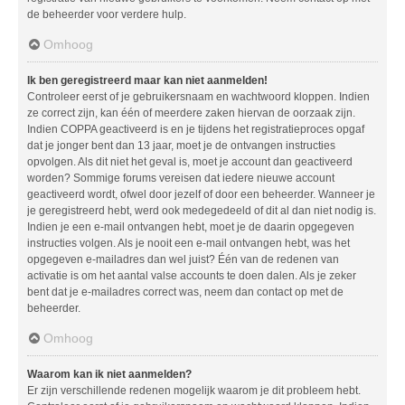
de beheerder voor verdere hulp.
Omhoog
Ik ben geregistreerd maar kan niet aanmelden!
Controleer eerst of je gebruikersnaam en wachtwoord kloppen. Indien
ze correct zijn, kan één of meerdere zaken hiervan de oorzaak zijn.
Indien COPPA geactiveerd is en je tijdens het registratieproces opgaf
dat je jonger bent dan 13 jaar, moet je de ontvangen instructies
opvolgen. Als dit niet het geval is, moet je account dan geactiveerd
worden? Sommige forums vereisen dat iedere nieuwe account
geactiveerd wordt, ofwel door jezelf of door een beheerder. Wanneer je
je geregistreerd hebt, werd ook medegedeeld of dit al dan niet nodig is.
Indien je een e-mail ontvangen hebt, moet je de daarin opgegeven
instructies volgen. Als je nooit een e-mail ontvangen hebt, was het
opgegeven e-mailadres dan wel juist? Één van de redenen van
activatie is om het aantal valse accounts te doen dalen. Als je zeker
bent dat je e-mailadres correct was, neem dan contact op met de
beheerder.
Omhoog
Waarom kan ik niet aanmelden?
Er zijn verschillende redenen mogelijk waarom je dit probleem hebt.