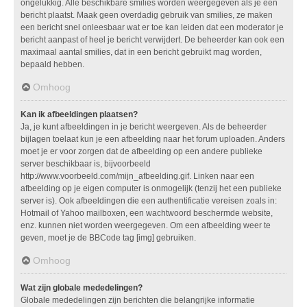
ongelukkig. Alle beschikbare smilies worden weergegeven als je een
bericht plaatst. Maak geen overdadig gebruik van smilies, ze maken
een bericht snel onleesbaar wat er toe kan leiden dat een moderator je
bericht aanpast of heel je bericht verwijdert. De beheerder kan ook een
maximaal aantal smilies, dat in een bericht gebruikt mag worden,
bepaald hebben.
Omhoog
Kan ik afbeeldingen plaatsen?
Ja, je kunt afbeeldingen in je bericht weergeven. Als de beheerder
bijlagen toelaat kun je een afbeelding naar het forum uploaden. Anders
moet je er voor zorgen dat de afbeelding op een andere publieke
server beschikbaar is, bijvoorbeeld
http://www.voorbeeld.com/mijn_afbeelding.gif. Linken naar een
afbeelding op je eigen computer is onmogelijk (tenzij het een publieke
server is). Ook afbeeldingen die een authentificatie vereisen zoals in:
Hotmail of Yahoo mailboxen, een wachtwoord beschermde website,
enz. kunnen niet worden weergegeven. Om een afbeelding weer te
geven, moet je de BBCode tag [img] gebruiken.
Omhoog
Wat zijn globale mededelingen?
Globale mededelingen zijn berichten die belangrijke informatie