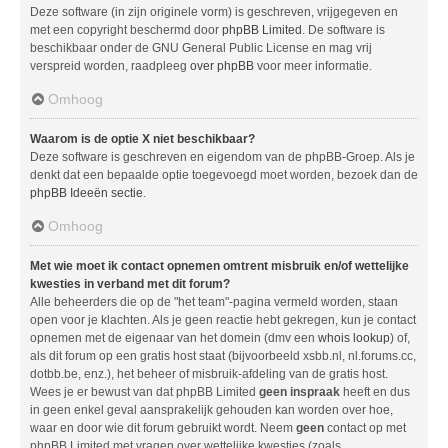
Deze software (in zijn originele vorm) is geschreven, vrijgegeven en
met een copyright beschermd door
phpBB Limited
. De software is
beschikbaar onder de GNU General Public License en mag vrij
verspreid worden, raadpleeg
over phpBB
voor meer informatie.
Omhoog
Waarom is de optie X niet beschikbaar?
Deze software is geschreven en eigendom van de phpBB-Groep. Als je
denkt dat een bepaalde optie toegevoegd moet worden, bezoek dan de
phpBB Ideeën sectie
.
Omhoog
Met wie moet ik contact opnemen omtrent misbruik en/of wettelijke
kwesties in verband met dit forum?
Alle beheerders die op de "het team"-pagina vermeld worden, staan
open voor je klachten. Als je geen reactie hebt gekregen, kun je contact
opnemen met de eigenaar van het domein (dmv een
whois lookup
) of,
als dit forum op een gratis host staat (bijvoorbeeld xsbb.nl, nl.forums.cc,
dotbb.be, enz.), het beheer of misbruik-afdeling van de gratis host.
Wees je er bewust van dat phpBB Limited
geen inspraak
heeft en dus
in geen enkel geval aansprakelijk gehouden kan worden over hoe,
waar en door wie dit forum gebruikt wordt. Neem
geen
contact op met
phpBB Limited met vragen over wettelijke kwesties (zoals