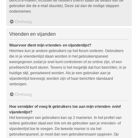
bericht e-mailen, inclusief de headers (hierin staan de details van de
gebruiker die de e-mail stuurde). Deze zal dan de nodige stappen
ondernemen.
Omhoog
Vrienden en vijanden
Waarvoor dient mijn vrienden- en vijandenlijst?
Hiermee kun je andere gebruikers op het forum sorteren. Gebruikers
die in je vriendenlijst staan worden in het gebruikerspaneel
weergegeven zodat je snel kunt controleren of ze online zijn, of een
privébericht kunt sturen. Tevens is het mogelijk dat hun berichten, in je
huidige stijl, gemarkeerd worden. Als je een gebruiker aan je
vijandenlijst toevoegt, worden zijn of haar berichten standaard
verborgen.
Omhoog
Hoe verwijder of voeg ik gebruikers toe aan mijn vrienden- en/of
vijandenlijst?
Het toevoegen van gebruikers kan op 2 manieren. In het profiel van
iedere gebruiker staat een link om de gebruiker aan je vrienden- of
vijandenlijst toe te voegen. De tweede manier is via het
gebruikerspaneel, je moet dan een gebruikersnaam opgeven. Op