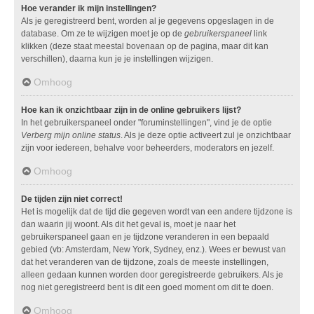
Hoe verander ik mijn instellingen?
Als je geregistreerd bent, worden al je gegevens opgeslagen in de
database. Om ze te wijzigen moet je op de
gebruikerspaneel
link
klikken (deze staat meestal bovenaan op de pagina, maar dit kan
verschillen), daarna kun je je instellingen wijzigen.
Omhoog
Hoe kan ik onzichtbaar zijn in de online gebruikers lijst?
In het gebruikerspaneel onder "foruminstellingen", vind je de optie
Verberg mijn online status
. Als je deze optie activeert zul je onzichtbaar
zijn voor iedereen, behalve voor beheerders, moderators en jezelf.
Omhoog
De tijden zijn niet correct!
Het is mogelijk dat de tijd die gegeven wordt van een andere tijdzone is
dan waarin jij woont. Als dit het geval is, moet je naar het
gebruikerspaneel gaan en je tijdzone veranderen in een bepaald
gebied (vb: Amsterdam, New York, Sydney, enz.). Wees er bewust van
dat het veranderen van de tijdzone, zoals de meeste instellingen,
alleen gedaan kunnen worden door geregistreerde gebruikers. Als je
nog niet geregistreerd bent is dit een goed moment om dit te doen.
Omhoog