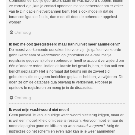
Controleer eerst of je gebruikersnaam en wachtwoord kloppen. Indien
ze correct zijn, kun je contact opnemen met de beheerder om er zeker
van te zijn dat je niet verbannen bent. Het is ook mogelijk dat de
forumconfiguratie fout is, dan moet dit door de beheerder opgelost
worden.
Omhoog
Ik heb me ooit geregistreerd maar kan nu niet meer aanmelden!?
De meest voorkomende oorzaken hiervoor zijn: je gaf een verkeerde
gebruikersnaam of wachtwoord op (controleer de e-mail met je
registratie gegevens) of een beheerder heeft je account verwijderd om
één of andere reden. Indien dit laatste het geval is, heb je dan ooit een
bericht geplaatst? Het is normaal dat forums om de zoveel tijd
gebruikers, die nog geen berichten geplaatst hebben, verwijderen. Dit
doen ze om de database qua omvang te verkleinen. Probeer je
opnieuw te registreren en meng je in de discussies.
Omhoog
Ik weet mijn wachtwoord niet meer!
Geen paniek! Je kan je huidige wachtwoord niet terug krijgen, maar er
is wel een mogelijkheid om deze te resetten. Hiervoor moet je naar de
aanmeldpagina gaan en klikken op
wachtwoord vergeten?
. Volg de
instructies op het scherm en even later kan je je weer aanmelden.