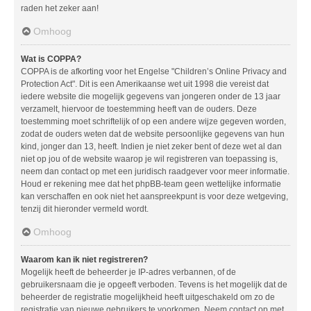
raden het zeker aan!
Omhoog
Wat is COPPA?
COPPA is de afkorting voor het Engelse "Children’s Online Privacy and
Protection Act". Dit is een Amerikaanse wet uit 1998 die vereist dat
iedere website die mogelijk gegevens van jongeren onder de 13 jaar
verzamelt, hiervoor de toestemming heeft van de ouders. Deze
toestemming moet schriftelijk of op een andere wijze gegeven worden,
zodat de ouders weten dat de website persoonlijke gegevens van hun
kind, jonger dan 13, heeft. Indien je niet zeker bent of deze wet al dan
niet op jou of de website waarop je wil registreren van toepassing is,
neem dan contact op met een juridisch raadgever voor meer informatie.
Houd er rekening mee dat het phpBB-team geen wettelijke informatie
kan verschaffen en ook niet het aanspreekpunt is voor deze wetgeving,
tenzij dit hieronder vermeld wordt.
Omhoog
Waarom kan ik niet registreren?
Mogelijk heeft de beheerder je IP-adres verbannen, of de
gebruikersnaam die je opgeeft verboden. Tevens is het mogelijk dat de
beheerder de registratie mogelijkheid heeft uitgeschakeld om zo de
registratie van nieuwe gebruikers te voorkomen. Neem contact op met