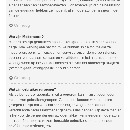
aanmaken, enz. Hun permissies zijn natuurlijk afhankelijk van welke de
eigenaar aan hen heeft toegewezen. Ook afhankelijk van de beslissing
van de eigenaar, hebben ze mogelijk alle moderator permissies in de
forums.
Omhoog
Wat zijn Moderators?
Moderators zijn gebruikers of gebruikersgroepen die in staan voor de
dagelijkse werking van het forum. Ze kunnen, in de forums die ze
modereren, berichten wijzigen en verwijderen; onderwerpen sluiten,
openen, verplaatsen, splitsen en verwijderen. In het algemeen moeten
ze er gewoon op toe zien dat mensen niet van het onderwerp afwijken
(
off-topic
gaan) of ongepaste inhoud plaatsen.
Omhoog
Wat zijn gebruikersgroepen?
Als de beheerder gebruikers wil groeperen, kan hij/zij dit doen door
middel van gebruikersgroepen. Gebruikers kunnen van meerdere
groepen lid zijn (dit verschilt per forum), deze groepen kunnen
verschillende permissies/toegangspermissies hebben. Op deze manier
is het voor de beheerder een stuk gemakkelijker meerdere moderators
aan een forum toe te wijzen, bepaalde gebruikers toegang tot een
privéforum te verlenen, enz.