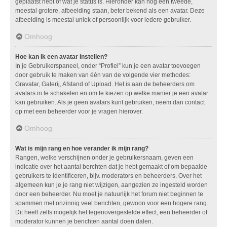
geplaatst hebt of wat je status is. Hieronder kan nog een tweede,
meestal grotere, afbeelding staan, beter bekend als een avatar. Deze
afbeelding is meestal uniek of persoonlijk voor iedere gebruiker.
Omhoog
Hoe kan ik een avatar instellen?
In je Gebruikerspaneel, onder “Profiel” kun je een avatar toevoegen
door gebruik te maken van één van de volgende vier methodes:
Gravatar, Galerij, Afstand of Upload. Het is aan de beheerders om
avatars in te schakelen en om te kiezen op welke manier je een avatar
kan gebruiken. Als je geen avatars kunt gebruiken, neem dan contact
op met een beheerder voor je vragen hierover.
Omhoog
Wat is mijn rang en hoe verander ik mijn rang?
Rangen, welke verschijnen onder je gebruikersnaam, geven een
indicatie over het aantal berchten dat je hebt gemaakt of om bepaalde
gebruikers te identificeren, bijv. moderators en beheerders. Over het
algemeen kun je je rang niet wijzigen, aangezien ze ingesteld worden
door een beheerder. Nu moet je natuurlijk het forum niet beginnen te
spammen met onzinnig veel berichten, gewoon voor een hogere rang.
Dit heeft zelfs mogelijk het tegenovergestelde effect, een beheerder of
moderator kunnen je berichten aantal doen dalen.