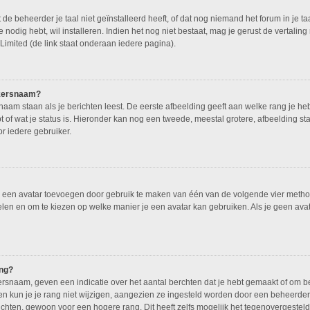
 beheerder je taal niet geïnstalleerd heeft, of dat nog niemand het forum in je taal
e nodig hebt, wil installeren. Indien het nog niet bestaat, mag je gerust de vertali
mited (de link staat onderaan iedere pagina).
ikersnaam?
am staan als je berichten leest. De eerste afbeelding geeft aan welke rang je hebt, 
 of wat je status is. Hieronder kan nog een tweede, meestal grotere, afbeelding st
or iedere gebruiker.
je een avatar toevoegen door gebruik te maken van één van de volgende vier methode
elen en om te kiezen op welke manier je een avatar kan gebruiken. Als je geen ava
ang?
snaam, geven een indicatie over het aantal berchten dat je hebt gemaakt of om bepa
kun je je rang niet wijzigen, aangezien ze ingesteld worden door een beheerder. 
hten, gewoon voor een hogere rang. Dit heeft zelfs mogelijk het tegenovergestel