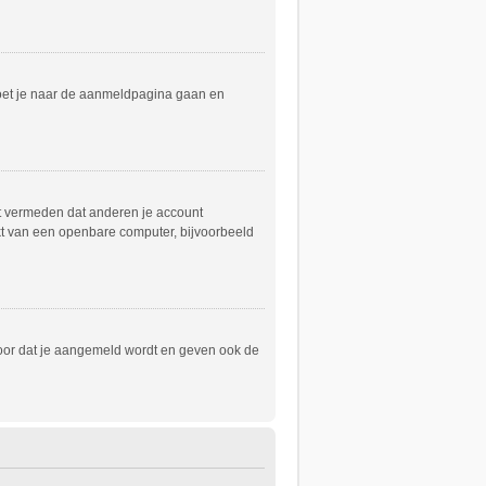
 moet je naar de aanmeldpagina gaan en
dt vermeden dat anderen je account
akt van een openbare computer, bijvoorbeeld
voor dat je aangemeld wordt en geven ook de