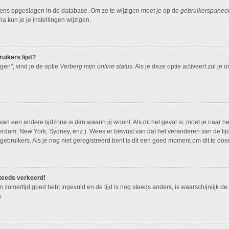
evens opgeslagen in de database. Om ze te wijzigen moet je op de
gebruikerspanee
a kun je je instellingen wijzigen.
uikers lijst?
gen", vind je de optie
Verberg mijn online status
. Als je deze optie activeert zul je
 van een andere tijdzone is dan waarin jij woont. Als dit het geval is, moet je naar 
rdam, New York, Sydney, enz.). Wees er bewust van dat het veranderen van de tijd
bruikers. Als je nog niet geregistreerd bent is dit een goed moment om dit te doe
 steeds verkeerd!
en zomertijd goed hebt ingevuld en de tijd is nog steeds anders, is waarschijnlijk de
.