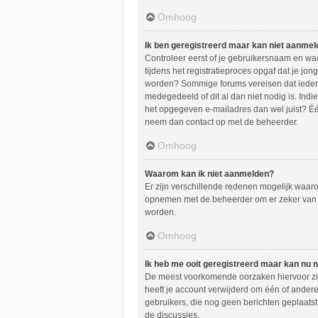
Omhoog
Ik ben geregistreerd maar kan niet aanmel
Controleer eerst of je gebruikersnaam en wac
tijdens het registratieproces opgaf dat je jon
worden? Sommige forums vereisen dat iedere 
medegedeeld of dit al dan niet nodig is. Ind
het opgegeven e-mailadres dan wel juist? Één
neem dan contact op met de beheerder.
Omhoog
Waarom kan ik niet aanmelden?
Er zijn verschillende redenen mogelijk waaro
opnemen met de beheerder om er zeker van te 
worden.
Omhoog
Ik heb me ooit geregistreerd maar kan nu 
De meest voorkomende oorzaken hiervoor zijn
heeft je account verwijderd om één of andere 
gebruikers, die nog geen berichten geplaats
de discussies.