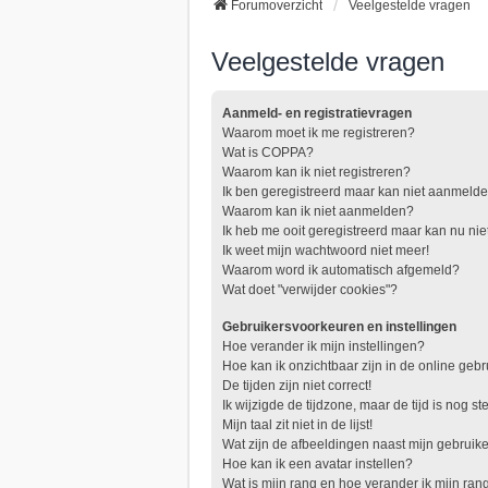
Forumoverzicht
Veelgestelde vragen
Veelgestelde vragen
Aanmeld- en registratievragen
Waarom moet ik me registreren?
Wat is COPPA?
Waarom kan ik niet registreren?
Ik ben geregistreerd maar kan niet aanmelde
Waarom kan ik niet aanmelden?
Ik heb me ooit geregistreerd maar kan nu n
Ik weet mijn wachtwoord niet meer!
Waarom word ik automatisch afgemeld?
Wat doet "verwijder cookies"?
Gebruikersvoorkeuren en instellingen
Hoe verander ik mijn instellingen?
Hoe kan ik onzichtbaar zijn in de online gebru
De tijden zijn niet correct!
Ik wijzigde de tijdzone, maar de tijd is nog s
Mijn taal zit niet in de lijst!
Wat zijn de afbeeldingen naast mijn gebrui
Hoe kan ik een avatar instellen?
Wat is mijn rang en hoe verander ik mijn ran