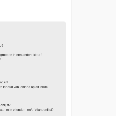
ep?
sgroepen in een andere kleur?
?
angen!
te inhoud van iemand op dit forum
enlijst?
aan mijn vrienden- en/of vijandenlijst?