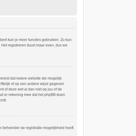
 bent kun je meer functies gebruiken. Zo kun
. Het registreren duurt maar even, dus we
ereist dat iedere website die mogelijk
ftelijk of op een andere wijze gegeven
t of deze wet al dan niet op jou of de
Houd er rekening mee dat het phpBB-team
ordt.
e beheerder de registratie mogelijkheid heeft