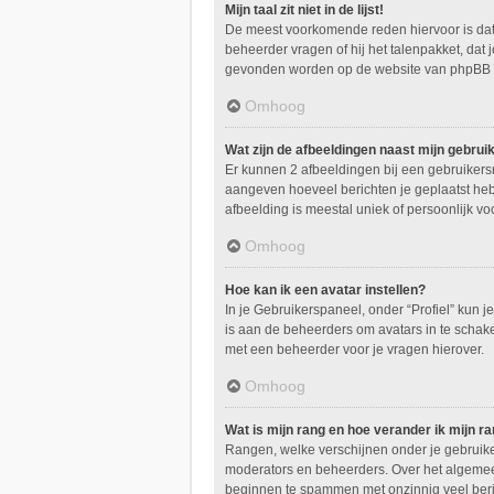
Mijn taal zit niet in de lijst!
De meest voorkomende reden hiervoor is dat de
beheerder vragen of hij het talenpakket, dat j
gevonden worden op de website van phpBB Li
Omhoog
Wat zijn de afbeeldingen naast mijn gebru
Er kunnen 2 afbeeldingen bij een gebruikersna
aangeven hoeveel berichten je geplaatst hebt
afbeelding is meestal uniek of persoonlijk vo
Omhoog
Hoe kan ik een avatar instellen?
In je Gebruikerspaneel, onder “Profiel” kun 
is aan de beheerders om avatars in te schak
met een beheerder voor je vragen hierover.
Omhoog
Wat is mijn rang en hoe verander ik mijn r
Rangen, welke verschijnen onder je gebruiker
moderators en beheerders. Over het algemeen 
beginnen te spammen met onzinnig veel beric