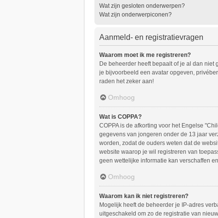
Wat zijn gesloten onderwerpen?
Wat zijn onderwerpiconen?
Aanmeld- en registratievragen
Waarom moet ik me registreren?
De beheerder heeft bepaalt of je al dan niet 
je bijvoorbeeld een avatar opgeven, privéber
raden het zeker aan!
Omhoog
Wat is COPPA?
COPPA is de afkorting voor het Engelse "Child
gegevens van jongeren onder de 13 jaar verz
worden, zodat de ouders weten dat de website
website waarop je wil registreren van toepa
geen wettelijke informatie kan verschaffen en
Omhoog
Waarom kan ik niet registreren?
Mogelijk heeft de beheerder je IP-adres verb
uitgeschakeld om zo de registratie van nieu