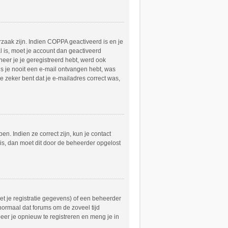
zaak zijn. Indien COPPA geactiveerd is en je
al is, moet je account dan geactiveerd
er je je geregistreerd hebt, werd ook
ls je nooit een e-mail ontvangen hebt, was
e zeker bent dat je e-mailadres correct was,
n. Indien ze correct zijn, kun je contact
 is, dan moet dit door de beheerder opgelost
t je registratie gegevens) of een beheerder
 normaal dat forums om de zoveel tijd
er je opnieuw te registreren en meng je in