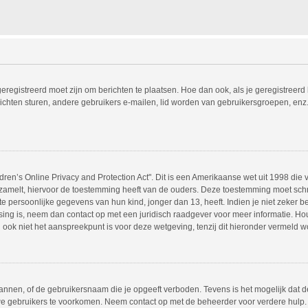
geregistreerd moet zijn om berichten te plaatsen. Hoe dan ook, als je geregistreerd
ichten sturen, andere gebruikers e-mailen, lid worden van gebruikersgroepen, enz
ren’s Online Privacy and Protection Act". Dit is een Amerikaanse wet uit 1998 die v
amelt, hiervoor de toestemming heeft van de ouders. Deze toestemming moet schri
 persoonlijke gegevens van hun kind, jonger dan 13, heeft. Indien je niet zeker ben
ssing is, neem dan contact op met een juridisch raadgever voor meer informatie. 
 ook niet het aanspreekpunt is voor deze wetgeving, tenzij dit hieronder vermeld w
annen, of de gebruikersnaam die je opgeeft verboden. Tevens is het mogelijk dat d
we gebruikers te voorkomen. Neem contact op met de beheerder voor verdere hulp.