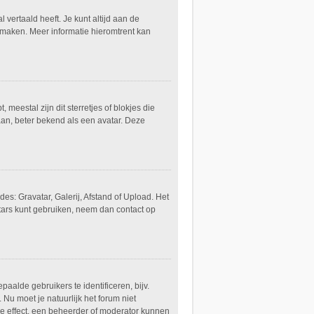
 vertaald heeft. Je kunt altijd aan de
ng maken. Meer informatie hieromtrent kan
meestal zijn dit sterretjes of blokjes die
aan, beter bekend als een avatar. Deze
s: Gravatar, Galerij, Afstand of Upload. Het
tars kunt gebruiken, neem dan contact op
alde gebruikers te identificeren, bijv.
Nu moet je natuurlijk het forum niet
de effect, een beheerder of moderator kunnen