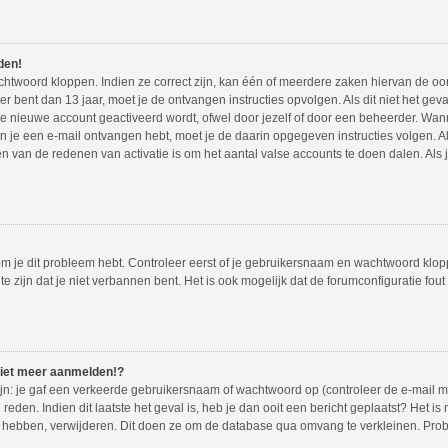
den!
htwoord kloppen. Indien ze correct zijn, kan één of meerdere zaken hiervan de oor
ger bent dan 13 jaar, moet je de ontvangen instructies opvolgen. Als dit niet het gev
nieuwe account geactiveerd wordt, ofwel door jezelf of door een beheerder. Wanne
ien je een e-mail ontvangen hebt, moet je de daarin opgegeven instructies volgen. A
 van de redenen van activatie is om het aantal valse accounts te doen dalen. Als j
m je dit probleem hebt. Controleer eerst of je gebruikersnaam en wachtwoord kloppe
zijn dat je niet verbannen bent. Het is ook mogelijk dat de forumconfiguratie fout
niet meer aanmelden!?
: je gaf een verkeerde gebruikersnaam of wachtwoord op (controleer de e-mail me
reden. Indien dit laatste het geval is, heb je dan ooit een bericht geplaatst? Het is
t hebben, verwijderen. Dit doen ze om de database qua omvang te verkleinen. Probe