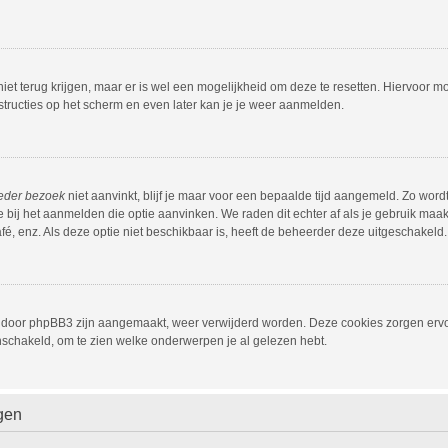
iet terug krijgen, maar er is wel een mogelijkheid om deze te resetten. Hiervoor
nstructies op het scherm en even later kan je je weer aanmelden.
ieder bezoek
niet aanvinkt, blijf je maar voor een bepaalde tijd aangemeld. Zo wor
 bij het aanmelden die optie aanvinken. We raden dit echter af als je gebruik ma
café, enz. Als deze optie niet beschikbaar is, heeft de beheerder deze uitgeschakeld.
die door phpBB3 zijn aangemaakt, weer verwijderd worden. Deze cookies zorgen er
inschakeld, om te zien welke onderwerpen je al gelezen hebt.
gen