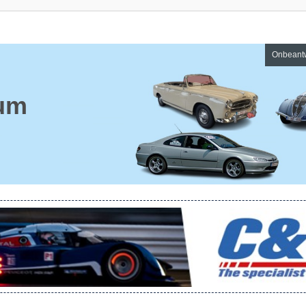
Onbeant
um