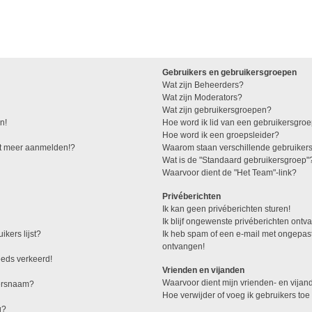
Gebruikers en gebruikersgroepen
Wat zijn Beheerders?
Wat zijn Moderators?
Wat zijn gebruikersgroepen?
n!
Hoe word ik lid van een gebruikersgro
Hoe word ik een groepsleider?
iet meer aanmelden!?
Waarom staan verschillende gebruiker
Wat is de "Standaard gebruikersgroep"
Waarvoor dient de "Het Team"-link?
Privéberichten
Ik kan geen privéberichten sturen!
Ik blijf ongewenste privéberichten ontv
ikers lijst?
Ik heb spam of een e-mail met ongepas
ontvangen!
teeds verkeerd!
Vrienden en vijanden
Waarvoor dient mijn vrienden- en vijand
kersnaam?
Hoe verwijder of voeg ik gebruikers toe 
g?