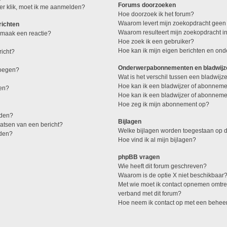
Forums doorzoeken
er klik, moet ik me aanmelden?
Hoe doorzoek ik het forum?
Waarom levert mijn zoekopdracht geen 
richten
Waarom resulteert mijn zoekopdracht i
 maak een reactie?
Hoe zoek ik een gebruiker?
Hoe kan ik mijn eigen berichten en on
richt?
Onderwerpabonnementen en bladwijz
voegen?
Wat is het verschil tussen een bladwij
Hoe kan ik een bladwijzer of abonneme
nen?
Hoe kan ik een bladwijzer of abonnemen
Hoe zeg ik mijn abonnement op?
lden?
Bijlagen
aatsen van een bericht?
Welke bijlagen worden toegestaan op d
rden?
Hoe vind ik al mijn bijlagen?
phpBB vragen
Wie heeft dit forum geschreven?
Waarom is de optie X niet beschikbaar
Met wie moet ik contact opnemen omtrent
verband met dit forum?
Hoe neem ik contact op met een behee