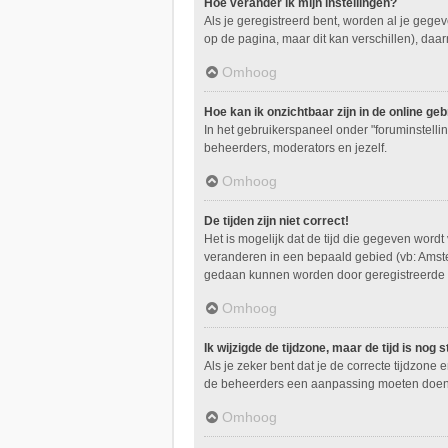
Hoe verander ik mijn instellingen?
Als je geregistreerd bent, worden al je geg
op de pagina, maar dit kan verschillen), daarn
Omhoog
Hoe kan ik onzichtbaar zijn in de online gebr
In het gebruikerspaneel onder "foruminstellin
beheerders, moderators en jezelf.
Omhoog
De tijden zijn niet correct!
Het is mogelijk dat de tijd die gegeven wordt
veranderen in een bepaald gebied (vb: Amste
gedaan kunnen worden door geregistreerde ge
Omhoog
Ik wijzigde de tijdzone, maar de tijd is nog
Als je zeker bent dat je de correcte tijdzone 
de beheerders een aanpassing moeten doen
Omhoog