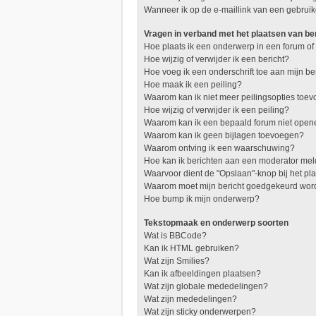
Wanneer ik op de e-maillink van een gebruik
Vragen in verband met het plaatsen van be
Hoe plaats ik een onderwerp in een forum of
Hoe wijzig of verwijder ik een bericht?
Hoe voeg ik een onderschrift toe aan mijn be
Hoe maak ik een peiling?
Waarom kan ik niet meer peilingsopties toe
Hoe wijzig of verwijder ik een peiling?
Waarom kan ik een bepaald forum niet ope
Waarom kan ik geen bijlagen toevoegen?
Waarom ontving ik een waarschuwing?
Hoe kan ik berichten aan een moderator me
Waarvoor dient de "Opslaan"-knop bij het pl
Waarom moet mijn bericht goedgekeurd wo
Hoe bump ik mijn onderwerp?
Tekstopmaak en onderwerp soorten
Wat is BBCode?
Kan ik HTML gebruiken?
Wat zijn Smilies?
Kan ik afbeeldingen plaatsen?
Wat zijn globale mededelingen?
Wat zijn mededelingen?
Wat zijn sticky onderwerpen?