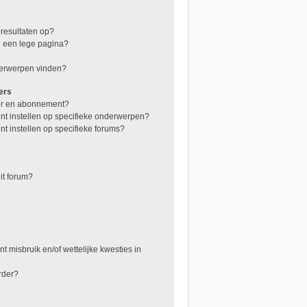
resultaten op?
n een lege pagina?
derwerpen vinden?
ers
zer en abonnement?
nt instellen op specifieke onderwerpen?
t instellen op specifieke forums?
it forum?
?
 misbruik en/of wettelijke kwesties in
rder?