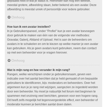
geplaatst hebt of wat je status is. Hieronder kan nog een tweede,
meestal grotere, afbeelding staan, beter bekend als een avatar. Deze
afbeelding is meestal uniek of persoonlijk voor iedere gebruiker.
Omhoog
Hoe kan ik een avatar instellen?
In je Gebruikerspaneel, onder “Profiel” kun je een avatar toevoegen
door gebruik te maken van één van de volgende vier methodes:
Gravatar, Galerij, Afstand of Upload. Het is aan de beheerders om
avatars in te schakelen en om te kiezen op welke manier je een avatar
kan gebruiken. Als je geen avatars kunt gebruiken, neem dan contact
op met een beheerder voor je vragen hierover.
Omhoog
Wat is mijn rang en hoe verander ik mijn rang?
Rangen, welke verschijnen onder je gebruikersnaam, geven een
indicatie over het aantal berchten dat je hebt gemaakt of om bepaalde
gebruikers te identificeren, bijv. moderators en beheerders. Over het
algemeen kun je je rang niet wijzigen, aangezien ze ingesteld worden
door een beheerder. Nu moet je natuurlijk het forum niet beginnen te
spammen met onzinnig veel berichten, gewoon voor een hogere rang.
Dit heeft zelfs mogelijk het tegenovergestelde effect, een beheerder of
moderator kunnen je berichten aantal doen dalen.