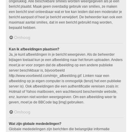
ongelukkig. Alle beschikbare smilies worden weergegeven als je een
bericht plaatst. Maak geen overdadig gebruik van smilies, ze maken
een bericht snel onleesbaar wat er toe kan leiden dat een moderator je
bericht aanpast of heel je bericht verwijdert. De beheerder kan ook een
maximaal aantal smilies, dat in een bericht gebruikt mag worden,
bepaald hebben.
Omhoog
Kan ik afbeeldingen plaatsen?
Ja, je kunt afbeeldingen in je bericht weergeven. Als de beheerder
bijlagen toelaat kun je een afbeelding naar het forum uploaden. Anders
moet je er voor zorgen dat de afbeelding op een andere publieke
server beschikbaar is, bijvoorbeeld
http://www.voorbeeld.com/mijn_afbeelding.gif. Linken naar een
afbeelding op je eigen computer is onmogelijk (tenzij het een publieke
server is). Ook afbeeldingen die een authentificatie vereisen zoals in:
Hotmail of Yahoo mailboxen, een wachtwoord beschermde website,
enz. kunnen niet worden weergegeven. Om een afbeelding weer te
geven, moet je de BBCode tag [img] gebruiken.
Omhoog
Wat zijn globale mededelingen?
Globale mededelingen zijn berichten die belangrijke informatie