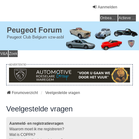
Aanmelden
Onbeantwoorde onderwerpen
Actieve onderwerpen
Peugeot Forum
Peugeot Club Belgium vzw-asbl
V&A
Zoek
ADVERTENTIE
Forumoverzicht
Veelgestelde vragen
Veelgestelde vragen
Aanmeld- en registratievragen
Waarom moet ik me registreren?
Wat is COPPA?