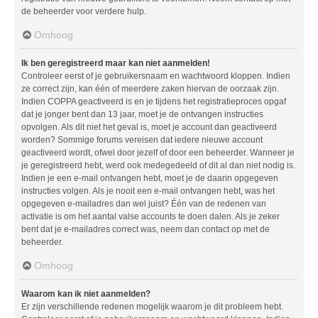
de beheerder voor verdere hulp.
Omhoog
Ik ben geregistreerd maar kan niet aanmelden!
Controleer eerst of je gebruikersnaam en wachtwoord kloppen. Indien
ze correct zijn, kan één of meerdere zaken hiervan de oorzaak zijn.
Indien COPPA geactiveerd is en je tijdens het registratieproces opgaf
dat je jonger bent dan 13 jaar, moet je de ontvangen instructies
opvolgen. Als dit niet het geval is, moet je account dan geactiveerd
worden? Sommige forums vereisen dat iedere nieuwe account
geactiveerd wordt, ofwel door jezelf of door een beheerder. Wanneer je
je geregistreerd hebt, werd ook medegedeeld of dit al dan niet nodig is.
Indien je een e-mail ontvangen hebt, moet je de daarin opgegeven
instructies volgen. Als je nooit een e-mail ontvangen hebt, was het
opgegeven e-mailadres dan wel juist? Één van de redenen van
activatie is om het aantal valse accounts te doen dalen. Als je zeker
bent dat je e-mailadres correct was, neem dan contact op met de
beheerder.
Omhoog
Waarom kan ik niet aanmelden?
Er zijn verschillende redenen mogelijk waarom je dit probleem hebt.