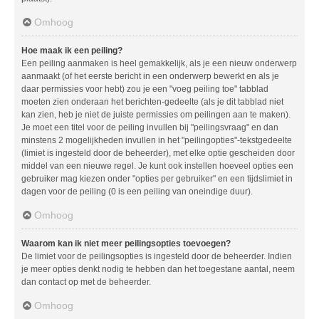
Omhoog
Hoe maak ik een peiling?
Een peiling aanmaken is heel gemakkelijk, als je een nieuw onderwerp
aanmaakt (of het eerste bericht in een onderwerp bewerkt en als je
daar permissies voor hebt) zou je een "voeg peiling toe" tabblad
moeten zien onderaan het berichten-gedeelte (als je dit tabblad niet
kan zien, heb je niet de juiste permissies om peilingen aan te maken).
Je moet een titel voor de peiling invullen bij "peilingsvraag" en dan
minstens 2 mogelijkheden invullen in het "peilingopties"-tekstgedeelte
(limiet is ingesteld door de beheerder), met elke optie gescheiden door
middel van een nieuwe regel. Je kunt ook instellen hoeveel opties een
gebruiker mag kiezen onder "opties per gebruiker" en een tijdslimiet in
dagen voor de peiling (0 is een peiling van oneindige duur).
Omhoog
Waarom kan ik niet meer peilingsopties toevoegen?
De limiet voor de peilingsopties is ingesteld door de beheerder. Indien
je meer opties denkt nodig te hebben dan het toegestane aantal, neem
dan contact op met de beheerder.
Omhoog