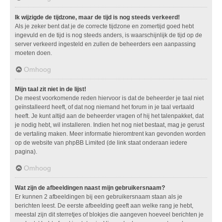
Ik wijzigde de tijdzone, maar de tijd is nog steeds verkeerd!
Als je zeker bent dat je de correcte tijdzone en zomertijd goed hebt
ingevuld en de tijd is nog steeds anders, is waarschijnlijk de tijd op de
server verkeerd ingesteld en zullen de beheerders een aanpassing
moeten doen.
Omhoog
Mijn taal zit niet in de lijst!
De meest voorkomende reden hiervoor is dat de beheerder je taal niet
geïnstalleerd heeft, of dat nog niemand het forum in je taal vertaald
heeft. Je kunt altijd aan de beheerder vragen of hij het talenpakket, dat
je nodig hebt, wil installeren. Indien het nog niet bestaat, mag je gerust
de vertaling maken. Meer informatie hieromtrent kan gevonden worden
op de website van phpBB Limited (de link staat onderaan iedere
pagina).
Omhoog
Wat zijn de afbeeldingen naast mijn gebruikersnaam?
Er kunnen 2 afbeeldingen bij een gebruikersnaam staan als je
berichten leest. De eerste afbeelding geeft aan welke rang je hebt,
meestal zijn dit sterretjes of blokjes die aangeven hoeveel berichten je