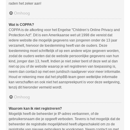
raden het zeker aan!
Omhoog
Wat is COPPA?
COPPA is de afkorting voor het Engelse "Children’s Online Privacy and
Protection Act". Dit is een Amerikaanse wet uit 1998 die vereist dat
iedere website die mogelijk gegevens van jongeren onder de 13 jaar
verzamelt, hiervoor de toestemming heeft van de ouders. Deze
toestemming moet schriftelijk of op een andere wijze gegeven worden,
zodat de ouders weten dat de website persoonlijke gegevens van hun
kind, jonger dan 13, heeft. Indien je niet zeker bent of deze wet al dan
niet op jou of de website waarop je wil registreren van toepassing is,
neem dan contact op met een juridisch raadgever voor meer informatie.
Houd er rekening mee dat het phpBB-team geen wettelijke informatie
kan verschaffen en ook niet het aanspreekpunt is voor deze wetgeving,
tenzij dit hieronder vermeld wordt.
Omhoog
Waarom kan ik niet registreren?
Mogelijk heeft de beheerder je IP-adres verbannen, of de
gebruikersnaam die je opgeeft verboden. Tevens is het mogelijk dat de
beheerder de registratie mogelijkheid heeft uitgeschakeld om zo de
registratie van nieuwe gebruikers te voorkomen. Neem contact op met