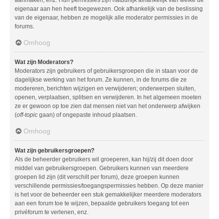
aanmaken, enz. Hun permissies zijn natuurlijk afhankelijk van welke de
eigenaar aan hen heeft toegewezen. Ook afhankelijk van de beslissing
van de eigenaar, hebben ze mogelijk alle moderator permissies in de
forums.
Omhoog
Wat zijn Moderators?
Moderators zijn gebruikers of gebruikersgroepen die in staan voor de
dagelijkse werking van het forum. Ze kunnen, in de forums die ze
modereren, berichten wijzigen en verwijderen; onderwerpen sluiten,
openen, verplaatsen, splitsen en verwijderen. In het algemeen moeten
ze er gewoon op toe zien dat mensen niet van het onderwerp afwijken
(
off-topic
gaan) of ongepaste inhoud plaatsen.
Omhoog
Wat zijn gebruikersgroepen?
Als de beheerder gebruikers wil groeperen, kan hij/zij dit doen door
middel van gebruikersgroepen. Gebruikers kunnen van meerdere
groepen lid zijn (dit verschilt per forum), deze groepen kunnen
verschillende permissies/toegangspermissies hebben. Op deze manier
is het voor de beheerder een stuk gemakkelijker meerdere moderators
aan een forum toe te wijzen, bepaalde gebruikers toegang tot een
privéforum te verlenen, enz.