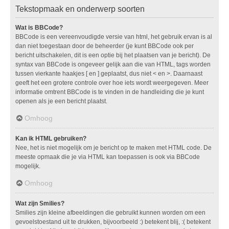
Tekstopmaak en onderwerp soorten
Wat is BBCode?
BBCode is een vereenvoudigde versie van html, het gebruik ervan is al
dan niet toegestaan door de beheerder (je kunt BBCode ook per
bericht uitschakelen, dit is een optie bij het plaatsen van je bericht). De
syntax van BBCode is ongeveer gelijk aan die van HTML, tags worden
tussen vierkante haakjes [ en ] geplaatst, dus niet < en >. Daarnaast
geeft het een grotere controle over hoe iets wordt weergegeven. Meer
informatie omtrent BBCode is te vinden in de handleiding die je kunt
openen als je een bericht plaatst.
Omhoog
Kan ik HTML gebruiken?
Nee, het is niet mogelijk om je bericht op te maken met HTML code. De
meeste opmaak die je via HTML kan toepassen is ook via BBCode
mogelijk.
Omhoog
Wat zijn Smilies?
Smilies zijn kleine afbeeldingen die gebruikt kunnen worden om een
gevoelstoestand uit te drukken, bijvoorbeeld :) betekent blij, :( betekent