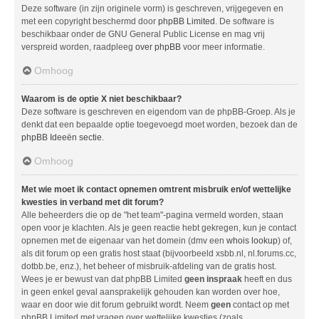
Deze software (in zijn originele vorm) is geschreven, vrijgegeven en
met een copyright beschermd door
phpBB Limited
. De software is
beschikbaar onder de GNU General Public License en mag vrij
verspreid worden, raadpleeg
over phpBB
voor meer informatie.
Omhoog
Waarom is de optie X niet beschikbaar?
Deze software is geschreven en eigendom van de phpBB-Groep. Als je
denkt dat een bepaalde optie toegevoegd moet worden, bezoek dan de
phpBB Ideeën sectie
.
Omhoog
Met wie moet ik contact opnemen omtrent misbruik en/of wettelijke
kwesties in verband met dit forum?
Alle beheerders die op de "het team"-pagina vermeld worden, staan
open voor je klachten. Als je geen reactie hebt gekregen, kun je contact
opnemen met de eigenaar van het domein (dmv een
whois lookup
) of,
als dit forum op een gratis host staat (bijvoorbeeld xsbb.nl, nl.forums.cc,
dotbb.be, enz.), het beheer of misbruik-afdeling van de gratis host.
Wees je er bewust van dat phpBB Limited
geen inspraak
heeft en dus
in geen enkel geval aansprakelijk gehouden kan worden over hoe,
waar en door wie dit forum gebruikt wordt. Neem
geen
contact op met
phpBB Limited met vragen over wettelijke kwesties (zoals