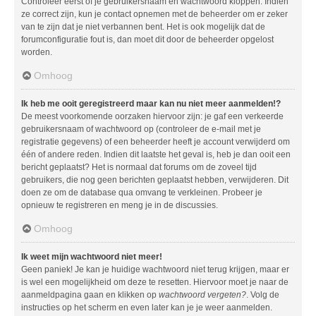
Controleer eerst of je gebruikersnaam en wachtwoord kloppen. Indien
ze correct zijn, kun je contact opnemen met de beheerder om er zeker
van te zijn dat je niet verbannen bent. Het is ook mogelijk dat de
forumconfiguratie fout is, dan moet dit door de beheerder opgelost
worden.
Omhoog
Ik heb me ooit geregistreerd maar kan nu niet meer aanmelden!?
De meest voorkomende oorzaken hiervoor zijn: je gaf een verkeerde
gebruikersnaam of wachtwoord op (controleer de e-mail met je
registratie gegevens) of een beheerder heeft je account verwijderd om
één of andere reden. Indien dit laatste het geval is, heb je dan ooit een
bericht geplaatst? Het is normaal dat forums om de zoveel tijd
gebruikers, die nog geen berichten geplaatst hebben, verwijderen. Dit
doen ze om de database qua omvang te verkleinen. Probeer je
opnieuw te registreren en meng je in de discussies.
Omhoog
Ik weet mijn wachtwoord niet meer!
Geen paniek! Je kan je huidige wachtwoord niet terug krijgen, maar er
is wel een mogelijkheid om deze te resetten. Hiervoor moet je naar de
aanmeldpagina gaan en klikken op
wachtwoord vergeten?
. Volg de
instructies op het scherm en even later kan je je weer aanmelden.