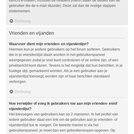
bericht e-mailen, inclusief de headers (hierin staan de details van de
gebruiker die de e-mail stuurde). Deze zal dan de nodige stappen
ondernemen.
Omhoog
Vrienden en vijanden
Waarvoor dient mijn vrienden- en vijandenlijst?
Hiermee kun je andere gebruikers op het forum sorteren. Gebruikers
die in je vriendenlijst staan worden in het gebruikerspaneel
weergegeven zodat je snel kunt controleren of ze online zijn, of een
privébericht kunt sturen. Tevens is het mogelijk dat hun berichten, in je
huidige stijl, gemarkeerd worden. Als je een gebruiker aan je
vijandenlijst toevoegt, worden zijn of haar berichten standaard
verborgen.
Omhoog
Hoe verwijder of voeg ik gebruikers toe aan mijn vrienden- en/of
vijandenlijst?
Het toevoegen van gebruikers kan op 2 manieren. In het profiel van
iedere gebruiker staat een link om de gebruiker aan je vrienden- of
vijandenlijst toe te voegen. De tweede manier is via het
gebruikerspaneel, je moet dan een gebruikersnaam opgeven. Op