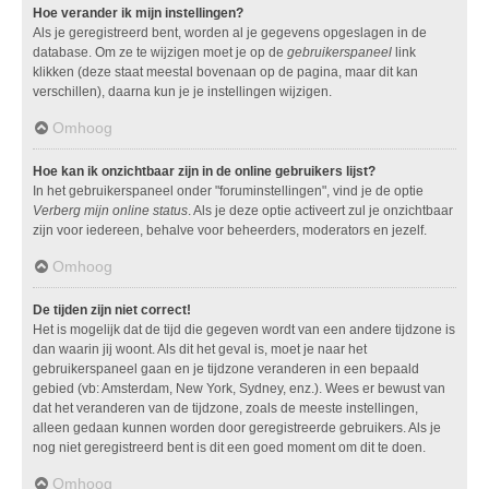
Hoe verander ik mijn instellingen?
Als je geregistreerd bent, worden al je gegevens opgeslagen in de
database. Om ze te wijzigen moet je op de
gebruikerspaneel
link
klikken (deze staat meestal bovenaan op de pagina, maar dit kan
verschillen), daarna kun je je instellingen wijzigen.
Omhoog
Hoe kan ik onzichtbaar zijn in de online gebruikers lijst?
In het gebruikerspaneel onder "foruminstellingen", vind je de optie
Verberg mijn online status
. Als je deze optie activeert zul je onzichtbaar
zijn voor iedereen, behalve voor beheerders, moderators en jezelf.
Omhoog
De tijden zijn niet correct!
Het is mogelijk dat de tijd die gegeven wordt van een andere tijdzone is
dan waarin jij woont. Als dit het geval is, moet je naar het
gebruikerspaneel gaan en je tijdzone veranderen in een bepaald
gebied (vb: Amsterdam, New York, Sydney, enz.). Wees er bewust van
dat het veranderen van de tijdzone, zoals de meeste instellingen,
alleen gedaan kunnen worden door geregistreerde gebruikers. Als je
nog niet geregistreerd bent is dit een goed moment om dit te doen.
Omhoog