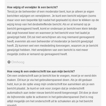
Hoe wijzig of verwijder ik een bericht?
Tenzij je de beheerder of een moderator bent, kun je alleen je eigen
berichten wijzigen en verwijderen. Je kunt een bericht wijzigen (soms
maar voor een beperkte tijd nadat het geplaatst is) door te klikken op de
wijzig
knop van het desbetreffende bericht. Als er al iemand op je
bericht gereageerd heeft, komt er onderaan je bericht een klein tekstje
dat zegt hoeveel keer en wanneer je het bericht voor het laatst je
gewijzigd hebt. Dit zal niet verschijnen als nog niemand gereageerd
heeft, evenmin als een beheerder of moderator je bericht gewijzigd
heeft. Zij kunnen wel een mededeling toevoegen, waarom ze je bericht
gewijzigd hebben. Het verwijderen van een bericht is niet meer
mogelijk zodra er iemand op gereageerd heeft.
Omhoog
Hoe voeg ik een onderschrift toe aan mijn bericht?
Om een onderschrift aan je bericht toe te voegen, moet je er eerst één
maken. Dit kun je via het gebruikerspaneel doen. Als je dit gedaan
hebt, kun je de optie
voeg mijn onderschrift toe
aanvinken als je een
bericht plaatst. Je kunt er ook voor zorgen dat je onderschrift
automatisch aan ieder nieuw bericht wordt toegevoegd. Dit doe je door
de bijhorende optie te activeren in het gebruikerspaneel (het is nog
altijd mogelijk om het onderschrift uit te schakelen als je het bericht
plaatst).