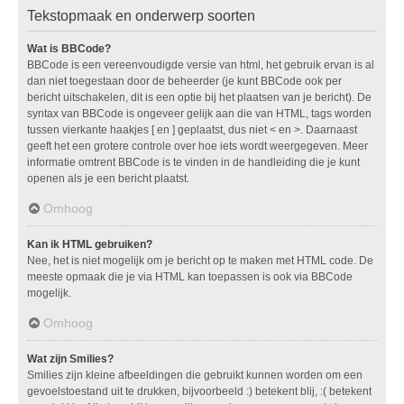
Tekstopmaak en onderwerp soorten
Wat is BBCode?
BBCode is een vereenvoudigde versie van html, het gebruik ervan is al
dan niet toegestaan door de beheerder (je kunt BBCode ook per
bericht uitschakelen, dit is een optie bij het plaatsen van je bericht). De
syntax van BBCode is ongeveer gelijk aan die van HTML, tags worden
tussen vierkante haakjes [ en ] geplaatst, dus niet < en >. Daarnaast
geeft het een grotere controle over hoe iets wordt weergegeven. Meer
informatie omtrent BBCode is te vinden in de handleiding die je kunt
openen als je een bericht plaatst.
Omhoog
Kan ik HTML gebruiken?
Nee, het is niet mogelijk om je bericht op te maken met HTML code. De
meeste opmaak die je via HTML kan toepassen is ook via BBCode
mogelijk.
Omhoog
Wat zijn Smilies?
Smilies zijn kleine afbeeldingen die gebruikt kunnen worden om een
gevoelstoestand uit te drukken, bijvoorbeeld :) betekent blij, :( betekent