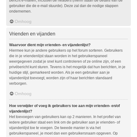
bericht e-mailen, inclusief de headers (hierin staan de details van de
gebruiker die de e-mail stuurde). Deze zal dan de nodige stappen
ondernemen.
Omhoog
Vrienden en vijanden
Waarvoor dient mijn vrienden- en vijandenlijst?
Hiermee kun je andere gebruikers op het forum sorteren. Gebruikers
die in je vriendenlijst staan worden in het gebruikerspaneel
weergegeven zodat je snel kunt controleren of ze online zijn, of een
privébericht kunt sturen. Tevens is het mogelijk dat hun berichten, in je
huidige stijl, gemarkeerd worden. Als je een gebruiker aan je
vijandenlijst toevoegt, worden zijn of haar berichten standaard
verborgen.
Omhoog
Hoe verwijder of voeg ik gebruikers toe aan mijn vrienden- en/of
vijandenlijst?
Het toevoegen van gebruikers kan op 2 manieren. In het profiel van
iedere gebruiker staat een link om de gebruiker aan je vrienden- of
vijandenlijst toe te voegen. De tweede manier is via het
gebruikerspaneel, je moet dan een gebruikersnaam opgeven. Op