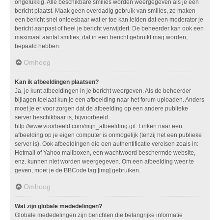
ongelukkig. Alle beschikbare smilies worden weergegeven als je een
bericht plaatst. Maak geen overdadig gebruik van smilies, ze maken
een bericht snel onleesbaar wat er toe kan leiden dat een moderator je
bericht aanpast of heel je bericht verwijdert. De beheerder kan ook een
maximaal aantal smilies, dat in een bericht gebruikt mag worden,
bepaald hebben.
Omhoog
Kan ik afbeeldingen plaatsen?
Ja, je kunt afbeeldingen in je bericht weergeven. Als de beheerder
bijlagen toelaat kun je een afbeelding naar het forum uploaden. Anders
moet je er voor zorgen dat de afbeelding op een andere publieke
server beschikbaar is, bijvoorbeeld
http://www.voorbeeld.com/mijn_afbeelding.gif. Linken naar een
afbeelding op je eigen computer is onmogelijk (tenzij het een publieke
server is). Ook afbeeldingen die een authentificatie vereisen zoals in:
Hotmail of Yahoo mailboxen, een wachtwoord beschermde website,
enz. kunnen niet worden weergegeven. Om een afbeelding weer te
geven, moet je de BBCode tag [img] gebruiken.
Omhoog
Wat zijn globale mededelingen?
Globale mededelingen zijn berichten die belangrijke informatie