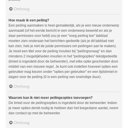
Omhoog
Hoe maak ik een peiling?
Een peiling aanmaken is heel gemakkelijk, als je een nieuw onderwerp
aanmaakt (of het eerste bericht in een onderwerp bewerkt en als je
daar permissies voor hebt) zou je een "voeg peiling toe" tabblad
moeten zien onderaan het berichten-gedeelte (als je dit tabblad niet
kan zien, heb je niet de juiste permissies om peilingen aan te maken).
Je moet een titel voor de peiling invullen bij "peilingsvraag" en dan
minstens 2 mogelijkheden invullen in het "peilingopties"-tekstgedeelte
(limiet is ingesteld door de beheerder), met elke optie gescheiden door
middel van een nieuwe regel. Je kunt ook instellen hoeveel opties een
gebruiker mag kiezen onder "opties per gebruiker" en een tijdslimiet in
dagen voor de peiling (0 is een peiling van oneindige duur).
Omhoog
Waarom kan ik niet meer peilingsopties toevoegen?
De limiet voor de peilingsopties is ingesteld door de beheerder. Indien
je meer opties denkt nodig te hebben dan het toegestane aantal, neem
dan contact op met de beheerder.
Omhoog