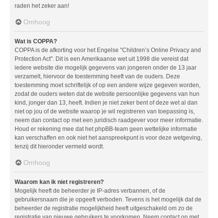
raden het zeker aan!
Omhoog
Wat is COPPA?
COPPA is de afkorting voor het Engelse "Children’s Online Privacy and
Protection Act". Dit is een Amerikaanse wet uit 1998 die vereist dat
iedere website die mogelijk gegevens van jongeren onder de 13 jaar
verzamelt, hiervoor de toestemming heeft van de ouders. Deze
toestemming moet schriftelijk of op een andere wijze gegeven worden,
zodat de ouders weten dat de website persoonlijke gegevens van hun
kind, jonger dan 13, heeft. Indien je niet zeker bent of deze wet al dan
niet op jou of de website waarop je wil registreren van toepassing is,
neem dan contact op met een juridisch raadgever voor meer informatie.
Houd er rekening mee dat het phpBB-team geen wettelijke informatie
kan verschaffen en ook niet het aanspreekpunt is voor deze wetgeving,
tenzij dit hieronder vermeld wordt.
Omhoog
Waarom kan ik niet registreren?
Mogelijk heeft de beheerder je IP-adres verbannen, of de
gebruikersnaam die je opgeeft verboden. Tevens is het mogelijk dat de
beheerder de registratie mogelijkheid heeft uitgeschakeld om zo de
registratie van nieuwe gebruikers te voorkomen. Neem contact op met