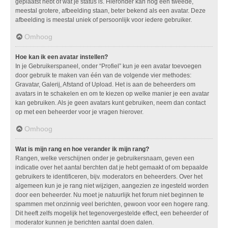
geplaatst hebt of wat je status is. Hieronder kan nog een tweede,
meestal grotere, afbeelding staan, beter bekend als een avatar. Deze
afbeelding is meestal uniek of persoonlijk voor iedere gebruiker.
Omhoog
Hoe kan ik een avatar instellen?
In je Gebruikerspaneel, onder “Profiel” kun je een avatar toevoegen
door gebruik te maken van één van de volgende vier methodes:
Gravatar, Galerij, Afstand of Upload. Het is aan de beheerders om
avatars in te schakelen en om te kiezen op welke manier je een avatar
kan gebruiken. Als je geen avatars kunt gebruiken, neem dan contact
op met een beheerder voor je vragen hierover.
Omhoog
Wat is mijn rang en hoe verander ik mijn rang?
Rangen, welke verschijnen onder je gebruikersnaam, geven een
indicatie over het aantal berchten dat je hebt gemaakt of om bepaalde
gebruikers te identificeren, bijv. moderators en beheerders. Over het
algemeen kun je je rang niet wijzigen, aangezien ze ingesteld worden
door een beheerder. Nu moet je natuurlijk het forum niet beginnen te
spammen met onzinnig veel berichten, gewoon voor een hogere rang.
Dit heeft zelfs mogelijk het tegenovergestelde effect, een beheerder of
moderator kunnen je berichten aantal doen dalen.