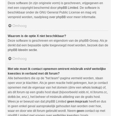
Deze software (in zijn originele vorm) is geschreven, vrijgegeven en
met een copyright beschermd door
phpBB Limited
. De software is
beschikbaar onder de GNU General Public License en mag vrij
verspreid worden, raadpleeg
over phpBB
voor meer informatie.
Omhoog
Waarom is de optie X niet beschikbaar?
Deze software is geschreven en eigendom van de phpBB-Groep. Als je
denkt dat een bepaalde optie toegevoegd moet worden, bezoek dan de
phpBB Ideeën sectie
.
Omhoog
Met wie moet ik contact opnemen omtrent misbruik en/of wettelijke
kwesties in verband met dit forum?
Alle beheerders die op de "het team"-pagina vermeld worden, staan
open voor je klachten. Als je geen reactie hebt gekregen, kun je contact
opnemen met de eigenaar van het domein (dmv een
whois lookup
) of,
als dit forum op een gratis host staat (bijvoorbeeld xsbb.nl, nl.forums.cc,
dotbb.be, enz.), het beheer of misbruik-afdeling van de gratis host.
Wees je er bewust van dat phpBB Limited
geen inspraak
heeft en dus
in geen enkel geval aansprakelijk gehouden kan worden over hoe,
waar en door wie dit forum gebruikt wordt. Neem
geen
contact op met
phpBB Limited met vragen over wettelijke kwesties (zoals