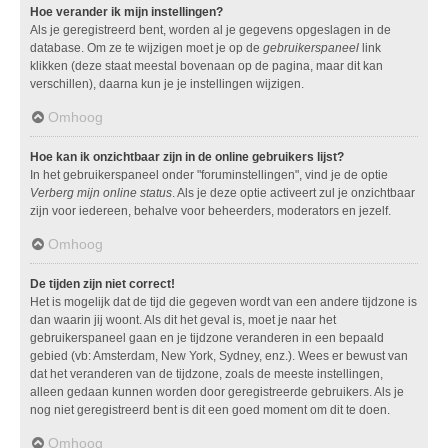
Hoe verander ik mijn instellingen?
Als je geregistreerd bent, worden al je gegevens opgeslagen in de
database. Om ze te wijzigen moet je op de
gebruikerspaneel
link
klikken (deze staat meestal bovenaan op de pagina, maar dit kan
verschillen), daarna kun je je instellingen wijzigen.
Omhoog
Hoe kan ik onzichtbaar zijn in de online gebruikers lijst?
In het gebruikerspaneel onder "foruminstellingen", vind je de optie
Verberg mijn online status
. Als je deze optie activeert zul je onzichtbaar
zijn voor iedereen, behalve voor beheerders, moderators en jezelf.
Omhoog
De tijden zijn niet correct!
Het is mogelijk dat de tijd die gegeven wordt van een andere tijdzone is
dan waarin jij woont. Als dit het geval is, moet je naar het
gebruikerspaneel gaan en je tijdzone veranderen in een bepaald
gebied (vb: Amsterdam, New York, Sydney, enz.). Wees er bewust van
dat het veranderen van de tijdzone, zoals de meeste instellingen,
alleen gedaan kunnen worden door geregistreerde gebruikers. Als je
nog niet geregistreerd bent is dit een goed moment om dit te doen.
Omhoog