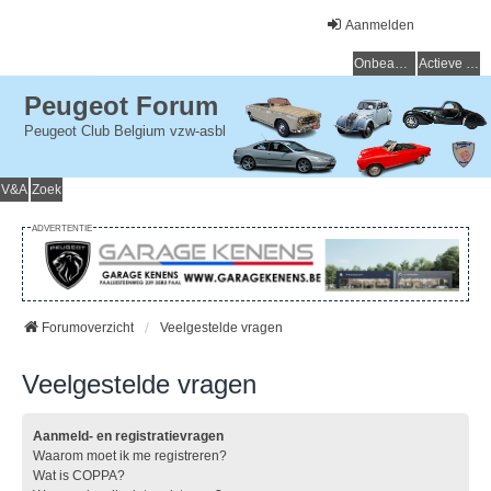
Aanmelden
Onbeantwoorde onderwerpen
Actieve onderwerpen
Peugeot Forum
Peugeot Club Belgium vzw-asbl
V&A
Zoek
ADVERTENTIE
Forumoverzicht
Veelgestelde vragen
Veelgestelde vragen
Aanmeld- en registratievragen
Waarom moet ik me registreren?
Wat is COPPA?