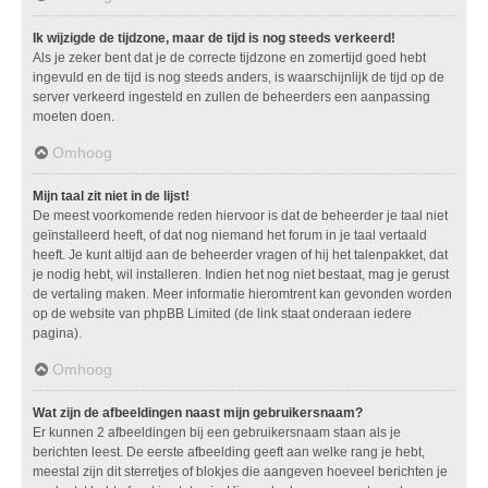
Ik wijzigde de tijdzone, maar de tijd is nog steeds verkeerd!
Als je zeker bent dat je de correcte tijdzone en zomertijd goed hebt
ingevuld en de tijd is nog steeds anders, is waarschijnlijk de tijd op de
server verkeerd ingesteld en zullen de beheerders een aanpassing
moeten doen.
Omhoog
Mijn taal zit niet in de lijst!
De meest voorkomende reden hiervoor is dat de beheerder je taal niet
geïnstalleerd heeft, of dat nog niemand het forum in je taal vertaald
heeft. Je kunt altijd aan de beheerder vragen of hij het talenpakket, dat
je nodig hebt, wil installeren. Indien het nog niet bestaat, mag je gerust
de vertaling maken. Meer informatie hieromtrent kan gevonden worden
op de website van phpBB Limited (de link staat onderaan iedere
pagina).
Omhoog
Wat zijn de afbeeldingen naast mijn gebruikersnaam?
Er kunnen 2 afbeeldingen bij een gebruikersnaam staan als je
berichten leest. De eerste afbeelding geeft aan welke rang je hebt,
meestal zijn dit sterretjes of blokjes die aangeven hoeveel berichten je