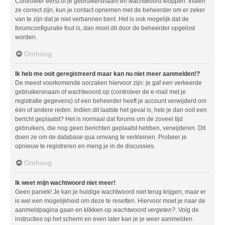
Controleer eerst of je gebruikersnaam en wachtwoord kloppen. Indien
ze correct zijn, kun je contact opnemen met de beheerder om er zeker
van te zijn dat je niet verbannen bent. Het is ook mogelijk dat de
forumconfiguratie fout is, dan moet dit door de beheerder opgelost
worden.
Omhoog
Ik heb me ooit geregistreerd maar kan nu niet meer aanmelden!?
De meest voorkomende oorzaken hiervoor zijn: je gaf een verkeerde
gebruikersnaam of wachtwoord op (controleer de e-mail met je
registratie gegevens) of een beheerder heeft je account verwijderd om
één of andere reden. Indien dit laatste het geval is, heb je dan ooit een
bericht geplaatst? Het is normaal dat forums om de zoveel tijd
gebruikers, die nog geen berichten geplaatst hebben, verwijderen. Dit
doen ze om de database qua omvang te verkleinen. Probeer je
opnieuw te registreren en meng je in de discussies.
Omhoog
Ik weet mijn wachtwoord niet meer!
Geen paniek! Je kan je huidige wachtwoord niet terug krijgen, maar er
is wel een mogelijkheid om deze te resetten. Hiervoor moet je naar de
aanmeldpagina gaan en klikken op
wachtwoord vergeten?
. Volg de
instructies op het scherm en even later kan je je weer aanmelden.