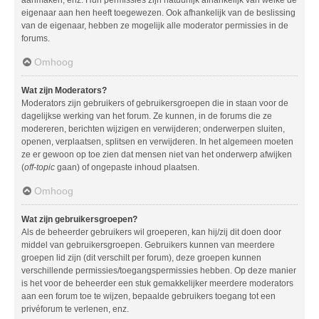
aanmaken, enz. Hun permissies zijn natuurlijk afhankelijk van welke de
eigenaar aan hen heeft toegewezen. Ook afhankelijk van de beslissing
van de eigenaar, hebben ze mogelijk alle moderator permissies in de
forums.
Omhoog
Wat zijn Moderators?
Moderators zijn gebruikers of gebruikersgroepen die in staan voor de
dagelijkse werking van het forum. Ze kunnen, in de forums die ze
modereren, berichten wijzigen en verwijderen; onderwerpen sluiten,
openen, verplaatsen, splitsen en verwijderen. In het algemeen moeten
ze er gewoon op toe zien dat mensen niet van het onderwerp afwijken
(
off-topic
gaan) of ongepaste inhoud plaatsen.
Omhoog
Wat zijn gebruikersgroepen?
Als de beheerder gebruikers wil groeperen, kan hij/zij dit doen door
middel van gebruikersgroepen. Gebruikers kunnen van meerdere
groepen lid zijn (dit verschilt per forum), deze groepen kunnen
verschillende permissies/toegangspermissies hebben. Op deze manier
is het voor de beheerder een stuk gemakkelijker meerdere moderators
aan een forum toe te wijzen, bepaalde gebruikers toegang tot een
privéforum te verlenen, enz.