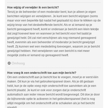
Hoe wijzig of verwijder ik een bericht?
Tenzij je de beheerder of een moderator bent, kun je alleen je eigen
berichten wijzigen en verwijderen. Je kunt een bericht wijzigen (soms
maar voor een beperkte tijd nadat het geplaatst is) door te klikken op de
wijzig
knop van het desbetreffende bericht. Als er al iemand op je
bericht gereageerd heeft, komt er onderaan je bericht een klein tekstje
dat zegt hoeveel keer en wanneer je het bericht voor het laatst je
gewijzigd hebt. Dit zal niet verschijnen als nog niemand gereageerd
heeft, evenmin als een beheerder of moderator je bericht gewijzigd
heeft. Zij kunnen wel een mededeling toevoegen, waarom ze je bericht
gewijzigd hebben. Het verwijderen van een bericht is niet meer
mogelijk zodra er iemand op gereageerd heeft.
Omhoog
Hoe voeg ik een onderschrift toe aan mijn bericht?
Om een onderschrift aan je bericht toe te voegen, moet je er eerst één
maken. Dit kun je via het gebruikerspaneel doen. Als je dit gedaan
hebt, kun je de optie
voeg mijn onderschrift toe
aanvinken als je een
bericht plaatst. Je kunt er ook voor zorgen dat je onderschrift
automatisch aan ieder nieuw bericht wordt toegevoegd. Dit doe je door
de bijhorende optie te activeren in het gebruikerspaneel (het is nog
altijd mogelijk om het onderschrift uit te schakelen als je het bericht
plaatst).