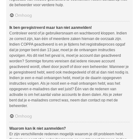
de beheerder voor verdere hulp.
Omhoog
Ik ben geregistreerd maar kan niet aanmelden!
Controleer eerst of je gebruikersnaam en wachtwoord kloppen. Indien
ze correct zijn, kan één of meerdere zaken hiervan de oorzaak zijn.
Indien COPPA geactiveerd is en je tijdens het registratieproces opgaf
dat je jonger bent dan 13 jaar, moet je de ontvangen instructies
opvolgen. Als dit niet het geval is, moet je account dan geactiveerd
worden? Sommige forums vereisen dat iedere nieuwe account
geactiveerd wordt, ofwel door jezelf of door een beheerder. Wanneer je
je geregistreerd hebt, werd ook medegedeeld of dit al dan niet nodig is.
Indien je een e-mail ontvangen hebt, moet je de daarin opgegeven
instructies volgen. Als je nooit een e-mail ontvangen hebt, was het
opgegeven e-mailadres dan wel juist? Één van de redenen van
activatie is om het aantal valse accounts te doen dalen. Als je zeker
bent dat je e-mailadres correct was, neem dan contact op met de
beheerder.
Omhoog
Waarom kan ik niet aanmelden?
Er zijn verschillende redenen mogelijk waarom je dit probleem hebt.